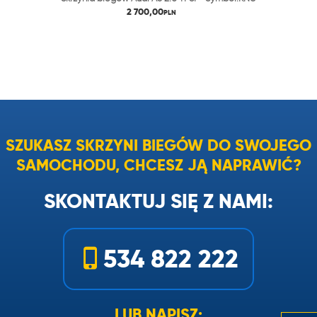
2 700,00
PLN
SZUKASZ SKRZYNI BIEGÓW DO SWOJEGO
SAMOCHODU, CHCESZ JĄ NAPRAWIĆ?
SKONTAKTUJ SIĘ Z NAMI:
534 822 222
LUB NAPISZ: