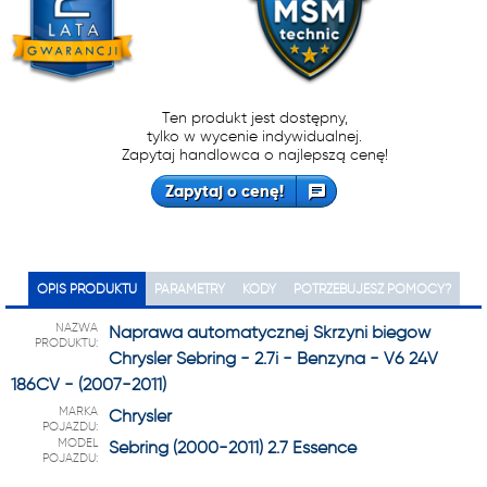
Ten produkt jest dostępny,
tylko w wycenie indywidualnej.
Zapytaj handlowca o najlepszą cenę!
Zapytaj o cenę!
OPIS PRODUKTU
PARAMETRY
KODY
POTRZEBUJESZ POMOCY?
NAZWA
Naprawa automatycznej Skrzyni biegów
PRODUKTU:
Chrysler Sebring - 2.7i - Benzyna - V6 24V
186CV - (2007-2011)
MARKA
Chrysler
POJAZDU:
MODEL
Sebring (2000-2011) 2.7 Essence
POJAZDU: