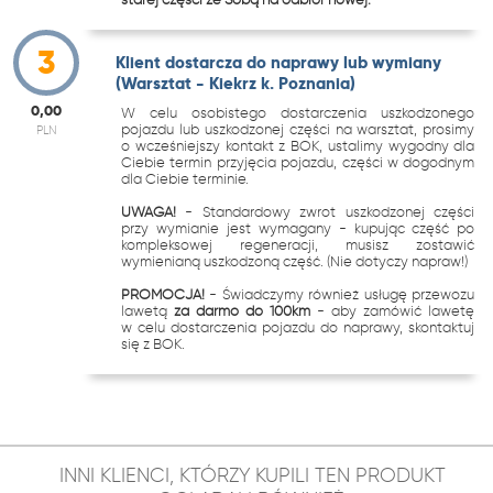
3
Klient dostarcza do naprawy lub wymiany
(Warsztat - Kiekrz k. Poznania)
0,00
W celu osobistego dostarczenia uszkodzonego
pojazdu lub uszkodzonej części na warsztat, prosimy
PLN
o wcześniejszy kontakt z BOK, ustalimy wygodny dla
Ciebie termin przyjęcia pojazdu, części w dogodnym
dla Ciebie terminie.
UWAGA!
- Standardowy zwrot uszkodzonej części
przy wymianie jest wymagany - kupując część po
kompleksowej regeneracji, musisz zostawić
wymienianą uszkodzoną część. (Nie dotyczy napraw!)
PROMOCJA!
- Świadczymy również usługę przewozu
lawetą
za darmo do 100km
- aby zamówić lawetę
w celu dostarczenia pojazdu do naprawy, skontaktuj
się z BOK.
INNI KLIENCI, KTÓRZY KUPILI TEN PRODUKT