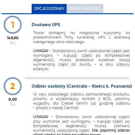
OPCJE DOSTAWY
FORMY PŁATNOŚCI
1
Dostawa UPS
Towar dostępny na magazynie wysyłamy za
pośrednictwem firmy kurierskiej UPS z dostawą
149,00
następnego dnia roboczego.
PLN
UWAGA!
- Standardowy zwrot uszkodzonej części jest
wymagany - kupując część po kompleksowej
regeneracji, musisz przekazać kurierowi Swoją
wymienianą część do zwrotu - w dniu odbioru
przesyłki.
2
Odbiór osobisty (Centrala - Kiekrz k. Poznania)
W celu osobistego odbioru zamawianego produktu,
prosimy o wcześniejszy kontakt z BOK, ustalimy
0,00
wygodny dla Ciebie termin lub godzinę odbioru
PLN
- prosto z naszej Centrali.
UWAGA!
- Standardowy zwrot uszkodzonej części
przy wymianie jest wymagany - kupując część po
kompleksowej regeneracji, musisz zostawić
wymienianą uszkodzoną część.
Nie zapomnij zabrać
starej części ze Sobą na odbiór nowej.