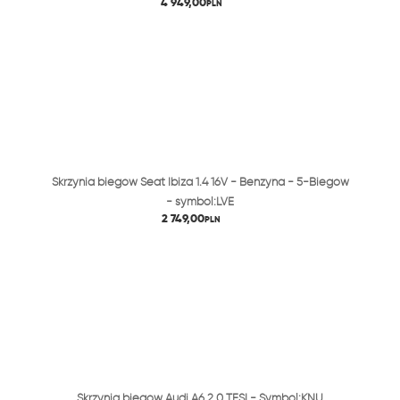
4 949,00
PLN
Skrzynia biegów Seat Ibiza 1.4 16V - Benzyna - 5-Biegów
- symbol:LVE
2 749,00
PLN
Skrzynia biegów Audi A6 2.0 TFSI - Symbol:KNU