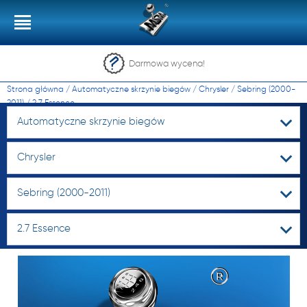
Darmowa wycena!
Strona główna
/
Automatyczne skrzynie biegów
/
Chrysler
/
Sebring (2000-
2011)
/
2.7 Essence
Automatyczne skrzynie biegów
Chrysler
Sebring (2000-2011)
2.7 Essence