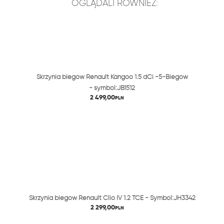
OGLĄDALI RÓWNIEŻ:
Skrzynia biegów Renault Kangoo 1.5 dCi -5-Biegów
- symbol:JB1512
2 499,00
PLN
Skrzynia biegów Renault Clio IV 1.2 TCE - Symbol:JH3342
2 299,00
PLN