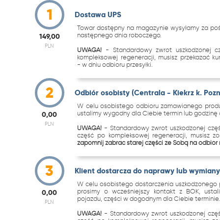
1
Dostawa UPS
Towar dostępny na magazynie wysyłamy za pośr
następnego dnia roboczego.
149,00
PLN
UWAGA!
- Standardowy zwrot uszkodzonej c
kompleksowej regeneracji, musisz przekazać k
- w dniu odbioru przesyłki.
2
Odbiór osobisty (Centrala - Kiekrz k. Poz
W celu osobistego odbioru zamawianego produk
ustalimy wygodny dla Ciebie termin lub godzinę o
0,00
PLN
UWAGA!
- Standardowy zwrot uszkodzonej częś
część po kompleksowej regeneracji, musisz z
zapomnij zabrać starej części ze Sobą na odbiór
3
Klient dostarcza do naprawy lub wymiany 
W celu osobistego dostarczenia uszkodzonego p
prosimy o wcześniejszy kontakt z BOK, ustal
0,00
pojazdu, części w dogodnym dla Ciebie terminie
PLN
UWAGA!
- Standardowy zwrot uszkodzonej częś