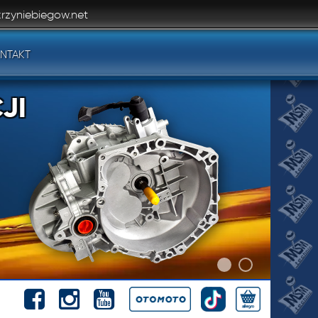
rzyniebiegow.net
NTAKT
JI
JI