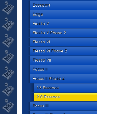
534 8
tel.
Ecosport
Edge
Fiesta V
Fiesta V Phase 2
Fiesta VI
Fiesta VI Phase 2
Fiesta VII
Focus II
Focus II Phase 2
1.6 Essence
2.0 Essence
Focus III