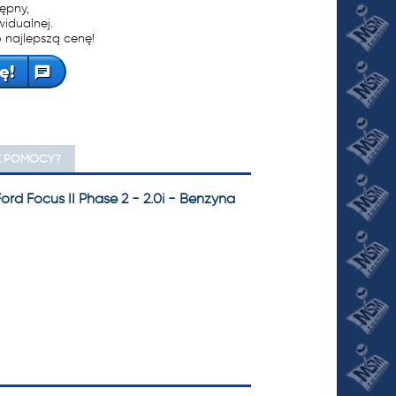
tępny,
widualnej.
 najlepszą cenę!
ę!
Z POMOCY?
d Focus II Phase 2 - 2.0i - Benzyna