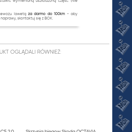
stawić wymienianą uszkodzoną część. (Nie
rzewozu lawetą
za darmo do 100km
- aby
naprawy, skontaktuj się z BOK.
ODUKT OGLĄDALI RÓWNIEŻ:
 C5 2.0
Skrzynia biegów Skoda OCTAVIA