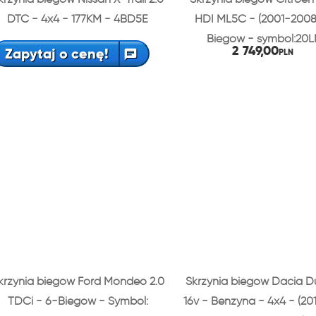
DTC - 4x4 - 177KM - 4BD5E
HDI ML5C - (2001-2008
Biegów - symbol:20L
2 749,00
Zapytaj o cenę!
PLN
krzynia biegów Ford Mondeo 2.0
Skrzynia biegów Dacia Du
TDCi - 6-Biegów - Symbol:
16v - Benzyna - 4x4 - (20