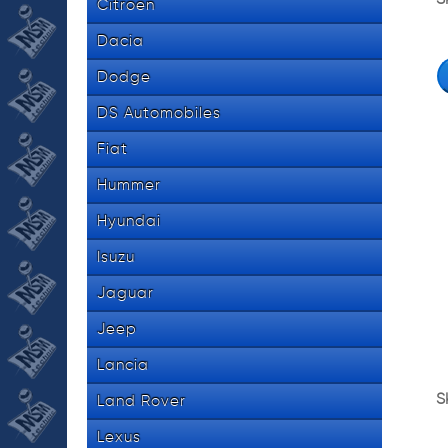
Citroen
Dacia
Dodge
DS Automobiles
Fiat
Hummer
Hyundai
Isuzu
Jaguar
Jeep
Lancia
S
Land Rover
Lexus