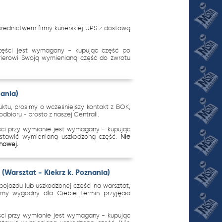
ednictwem firmy kurierskiej UPS z dostawą
zęści jest wymagany - kupując część po
urierowi Swoją wymienianą część do zwrotu
nania)
tu, prosimy o wcześniejszy kontakt z BOK,
dbioru - prosto z naszej Centrali.
ci przy wymianie jest wymagany - kupując
ostawić wymienianą uszkodzoną część.
Nie
 nowej.
(Warsztat - Kiekrz k. Poznania)
ojazdu lub uszkodzonej części na warsztat,
imy wygodny dla Ciebie termin przyjęcia
.
ci przy wymianie jest wymagany - kupując