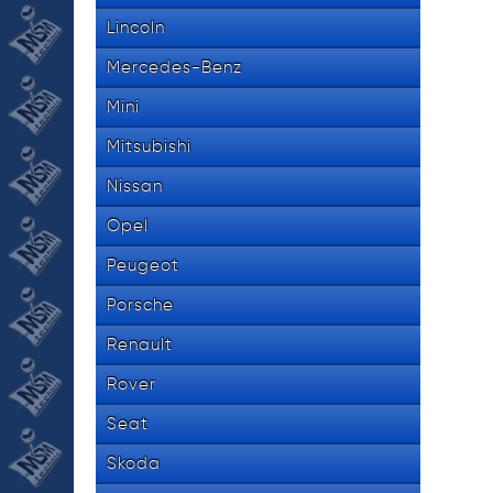
Lincoln
Mercedes-Benz
Mini
Mitsubishi
Nissan
Opel
Peugeot
Porsche
Renault
Rover
Seat
Skoda