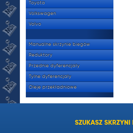
Toyota
Volkswagen
Volvo
Manualne skrzynie biegów
Reduktory
Przednie dyferencjały
Tylne dyferencjały
Oleje przekładniowe
SZUKASZ SKRZYN