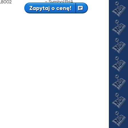
L8002
- Symbol:FHA
Zapytaj o cenę!