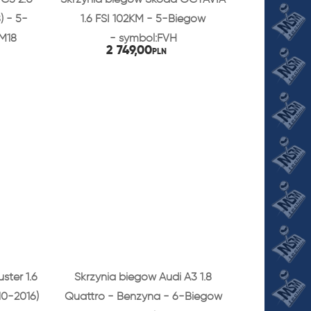
) - 5-
1.6 FSI 102KM - 5-Biegów
M18
- symbol:FVH
2 749,00
PLN
ster 1.6
Skrzynia biegów Audi A3 1.8
10-2016)
Quattro - Benzyna - 6-Biegów