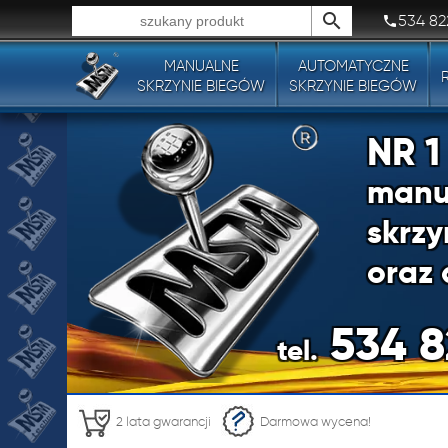
534 82
MANUALNE
AUTOMATYCZNE
Wszystkie typy produktów!
SKRZYNIE BIEGÓW
SKRZYNIE BIEGÓW
NR 
manu
skrzy
oraz 
534 8
tel.
NR 
2 lata gwarancji
Darmowa wycena!