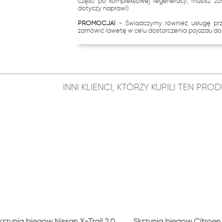
część po kompleksowej regeneracji, musisz zo
dotyczy napraw!)
PROMOCJA!
- Świadczymy również usługę p
zamówić lawetę w celu dostarczenia pojazdu do 
INNI KLIENCI, KTÓRZY KUPILI TEN PR
krzynia biegów Nissan X-Trail 2.0
Skrzynia biegów Citroen