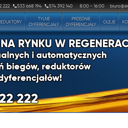
2 222
533 668 194
574 392 140
8:00 - 16:00
biuro@sk
TYLNE
PRZEDNIE
REDUKTORY
OLEJE
KO
DYFERENCJAŁY
DYFERENCJAŁY
1 NA RYNKU W REGENERAC
alnych i automatycznych
ń biegów, reduktorów
dyferencjałów!
22 222
1 NA RYNKU W REGENERAC