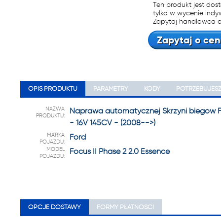
22 222
Ten produkt jest dos
tylko w wycenie indy
Zapytaj handlowca o
Zapytaj o cen
OPIS PRODUKTU
PARAMETRY
KODY
POTRZEBUJES
NAZWA
Naprawa automatycznej Skrzyni biegów For
PRODUKTU:
- 16V 145CV - (2008-->)
MARKA
Ford
POJAZDU:
MODEL
Focus II Phase 2 2.0 Essence
POJAZDU:
OPCJE DOSTAWY
FORMY PŁATNOŚCI