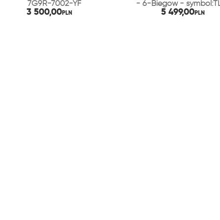
7G9R-7002-YF
- 6-Biegów - symbol:T
3 500,00
5 499,00
PLN
PLN