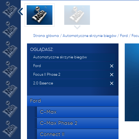
manu
skrzy
oraz 
Strona główna
/
Automatyczne skrzynie biegów
/
Ford
/
Focu
534 8
OGLĄDASZ:
tel.
Automatyczne skrzynie biegów
Ford
Focus II Phase 2
NR 
2.0 Essence
manu
Ford
skrzy
C-Max
oraz 
C-Max Phase 2
Connect II