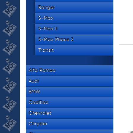
Ranger
S-Max
S-Max II
S-Max Phase 2
Transit
Alfa Romeo
Audi
BMW
Cadillac
Chevrolet
Chrysler
S