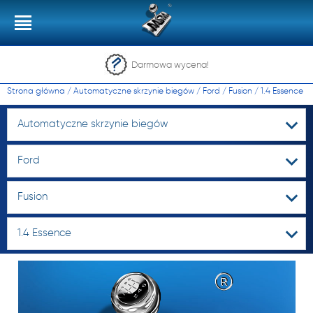
Darmowa wycena!
Strona główna
/
Automatyczne skrzynie biegów
/
Ford
/
Fusion
/
1.4 Essence
Automatyczne skrzynie biegów
Ford
Fusion
1.4 Essence