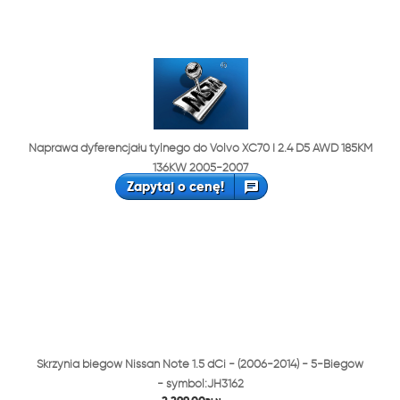
Naprawa dyferencjału tylnego do Volvo XC70 I 2.4 D5 AWD 185KM
136KW 2005-2007
Zapytaj o cenę!
Skrzynia biegów Nissan Note 1.5 dCi - (2006-2014) - 5-Biegów
- symbol:JH3162