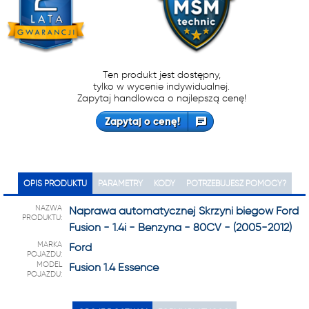
Ten produkt jest dostępny,
tylko w wycenie indywidualnej.
Zapytaj handlowca o najlepszą cenę!
Zapytaj o cenę!
OPIS PRODUKTU
PARAMETRY
KODY
POTRZEBUJESZ POMOCY?
NAZWA
Naprawa automatycznej Skrzyni biegów Ford
PRODUKTU:
Fusion - 1.4i - Benzyna - 80CV - (2005-2012)
MARKA
Ford
POJAZDU:
MODEL
Fusion 1.4 Essence
POJAZDU: