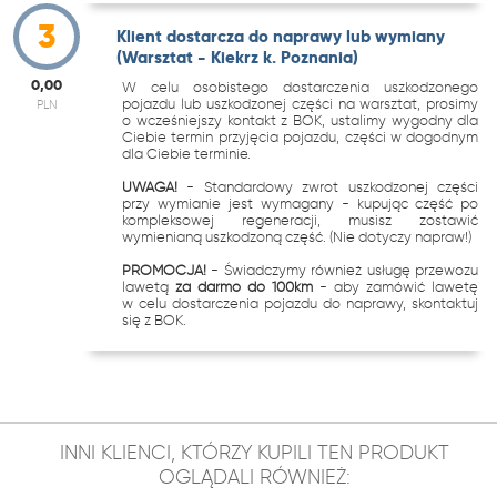
3
Klient dostarcza do naprawy lub wymiany
(Warsztat - Kiekrz k. Poznania)
0,00
W celu osobistego dostarczenia uszkodzonego
pojazdu lub uszkodzonej części na warsztat, prosimy
PLN
o wcześniejszy kontakt z BOK, ustalimy wygodny dla
Ciebie termin przyjęcia pojazdu, części w dogodnym
dla Ciebie terminie.
UWAGA!
- Standardowy zwrot uszkodzonej części
przy wymianie jest wymagany - kupując część po
kompleksowej regeneracji, musisz zostawić
wymienianą uszkodzoną część. (Nie dotyczy napraw!)
PROMOCJA!
- Świadczymy również usługę przewozu
lawetą
za darmo do 100km
- aby zamówić lawetę
w celu dostarczenia pojazdu do naprawy, skontaktuj
się z BOK.
INNI KLIENCI, KTÓRZY KUPILI TEN PRODUKT
OGLĄDALI RÓWNIEŻ: