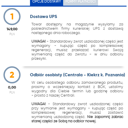
OPCJE DOSTAWY
FORMY PŁATNOŚCI
1
Dostawa UPS
Towar dostępny na magazynie wysyłamy za
pośrednictwem firmy kurierskiej UPS z dostawą
149,00
następnego dnia roboczego.
PLN
UWAGA!
- Standardowy zwrot uszkodzonej części jest
wymagany - kupując część po kompleksowej
regeneracji, musisz przekazać kurierowi Swoją
wymienianą część do zwrotu - w dniu odbioru
przesyłki.
2
Odbiór osobisty (Centrala - Kiekrz k. Poznania)
W celu osobistego odbioru zamawianego produktu,
prosimy o wcześniejszy kontakt z BOK, ustalimy
0,00
wygodny dla Ciebie termin lub godzinę odbioru
PLN
- prosto z naszej Centrali.
UWAGA!
- Standardowy zwrot uszkodzonej części
przy wymianie jest wymagany - kupując część po
kompleksowej regeneracji, musisz zostawić
wymienianą uszkodzoną część.
Nie zapomnij zabrać
starej części ze Sobą na odbiór nowej.