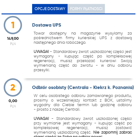
OPCJE DOSTAWY
FORMY PŁATNOŚCI
1
Dostawa UPS
Towar dostępny na magazynie wysyłamy za
pośrednictwem firmy kurierskiej UPS z dostawą
149,00
następnego dnia roboczego.
PLN
UWAGA!
- Standardowy zwrot uszkodzonej części jest
wymagany - kupując część po kompleksowej
regeneracji, musisz przekazać kurierowi Swoją
wymienianą część do zwrotu - w dniu odbioru
przesyłki.
2
Odbiór osobisty (Centrala - Kiekrz k. Poznania)
W celu osobistego odbioru zamawianego produktu,
prosimy o wcześniejszy kontakt z BOK, ustalimy
0,00
wygodny dla Ciebie termin lub godzinę odbioru
PLN
- prosto z naszej Centrali.
UWAGA!
- Standardowy zwrot uszkodzonej części
przy wymianie jest wymagany - kupując część po
kompleksowej regeneracji, musisz zostawić
wymienianą uszkodzoną część.
Nie zapomnij zabrać
starej części ze Sobą na odbiór nowej.