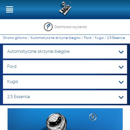
Darmowa wycena!
Strona główna
/
Automatyczne skrzynie biegów
/
Ford
/
Kuga
/
2.5 Essence
Automatyczne skrzynie biegów
Ford
Kuga
2.5 Essence