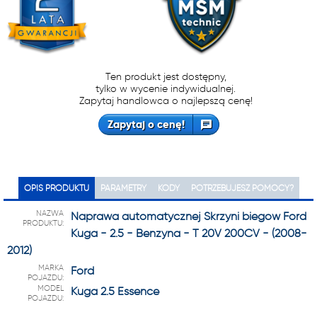
Ten produkt jest dostępny,
tylko w wycenie indywidualnej.
Zapytaj handlowca o najlepszą cenę!
Zapytaj o cenę!
OPIS PRODUKTU
PARAMETRY
KODY
POTRZEBUJESZ POMOCY?
NAZWA
Naprawa automatycznej Skrzyni biegów Ford
PRODUKTU:
Kuga - 2.5 - Benzyna - T 20V 200CV - (2008-
2012)
MARKA
Ford
POJAZDU:
MODEL
Kuga 2.5 Essence
POJAZDU: