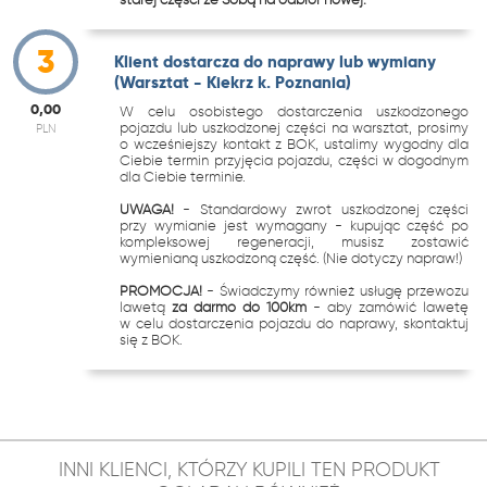
3
Klient dostarcza do naprawy lub wymiany
(Warsztat - Kiekrz k. Poznania)
0,00
W celu osobistego dostarczenia uszkodzonego
pojazdu lub uszkodzonej części na warsztat, prosimy
PLN
o wcześniejszy kontakt z BOK, ustalimy wygodny dla
Ciebie termin przyjęcia pojazdu, części w dogodnym
dla Ciebie terminie.
UWAGA!
- Standardowy zwrot uszkodzonej części
przy wymianie jest wymagany - kupując część po
kompleksowej regeneracji, musisz zostawić
wymienianą uszkodzoną część. (Nie dotyczy napraw!)
PROMOCJA!
- Świadczymy również usługę przewozu
lawetą
za darmo do 100km
- aby zamówić lawetę
w celu dostarczenia pojazdu do naprawy, skontaktuj
się z BOK.
INNI KLIENCI, KTÓRZY KUPILI TEN PRODUKT