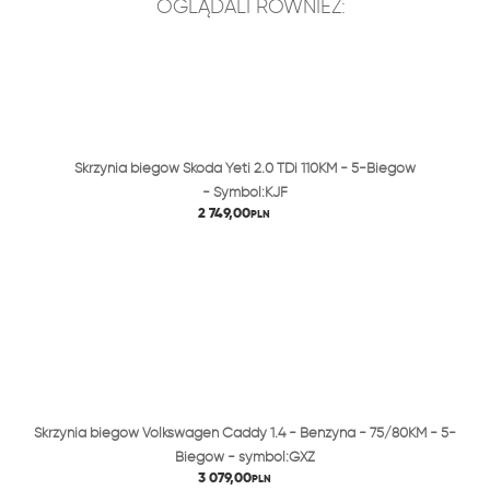
OGLĄDALI RÓWNIEŻ:
Skrzynia biegów Skoda Yeti 2.0 TDi 110KM - 5-Biegów
- Symbol:KJF
2 749,00
PLN
Skrzynia biegów Volkswagen Caddy 1.4 - Benzyna - 75/80KM - 5-
Biegów - symbol:GXZ
3 079,00
PLN