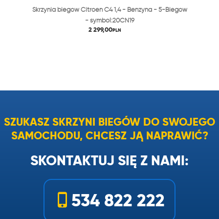
Skrzynia biegów Citroen C4 1,4 - Benzyna - 5-Biegów
- symbol:20CN19
2 299,00
PLN
SZUKASZ SKRZYNI BIEGÓW DO SWOJEGO
SAMOCHODU, CHCESZ JĄ NAPRAWIĆ?
SKONTAKTUJ SIĘ Z NAMI:
534 822 222