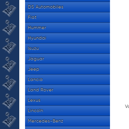
DS Automobiles
Fiat
Hummer
Hyundai
Isuzu
Jaguar
Jeep
Lancia
Land Rover
Lexus
V
Lincoln
Mercedes-Benz