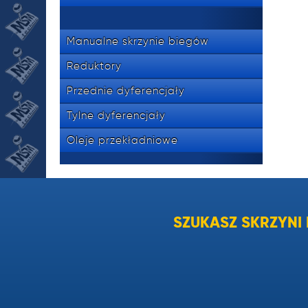
Manualne skrzynie biegów
Reduktory
Przednie dyferencjały
Tylne dyferencjały
Oleje przekładniowe
SZUKASZ SKRZYN