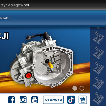
rzyniebiegow.net
NTAKT
JI
JI