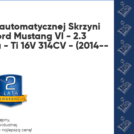
automatycznej Skrzyni
rd Mustang VI - 2.3
 - Ti 16V 314CV - (2014--
JI
tępny,
widualnej.
 najlepszą cenę!