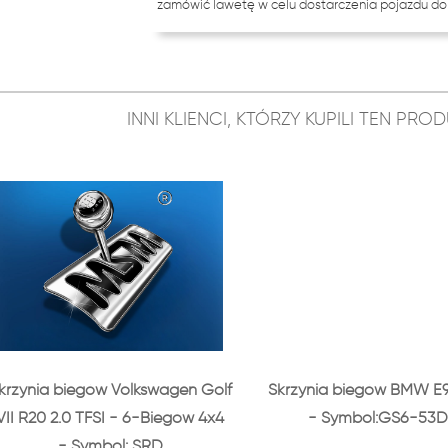
zamówić lawetę w celu dostarczenia pojazdu do 
INNI KLIENCI, KTÓRZY KUPILI TEN PR
krzynia biegów Volkswagen Golf
Skrzynia biegów BMW E9
VII R20 2.0 TFSI - 6-Biegów 4x4
- Symbol:GS6-53D
- Symbol: SRD