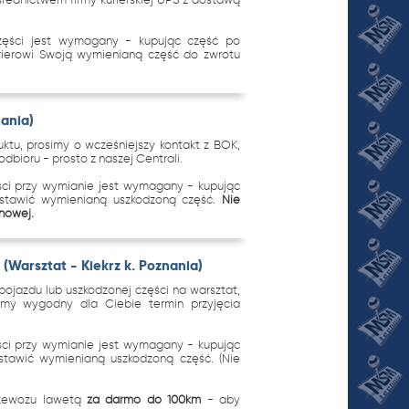
zęści jest wymagany - kupując część po
urierowi Swoją wymienianą część do zwrotu
nania)
tu, prosimy o wcześniejszy kontakt z BOK,
dbioru - prosto z naszej Centrali.
ci przy wymianie jest wymagany - kupując
ostawić wymienianą uszkodzoną część.
Nie
 nowej.
(Warsztat - Kiekrz k. Poznania)
ojazdu lub uszkodzonej części na warsztat,
imy wygodny dla Ciebie termin przyjęcia
.
ci przy wymianie jest wymagany - kupując
stawić wymienianą uszkodzoną część. (Nie
rzewozu lawetą
za darmo do 100km
- aby