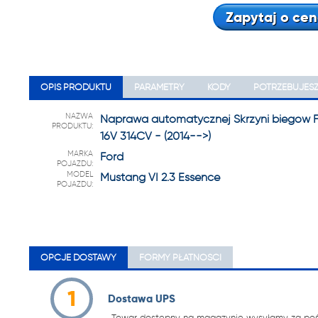
22 222
Zapytaj o cen
OPIS PRODUKTU
PARAMETRY
KODY
POTRZEBUJES
NAZWA
Naprawa automatycznej Skrzyni biegów Fo
PRODUKTU:
16V 314CV - (2014-->)
MARKA
Ford
POJAZDU:
MODEL
Mustang VI 2.3 Essence
POJAZDU:
OPCJE DOSTAWY
FORMY PŁATNOŚCI
1
Dostawa UPS
Towar dostępny na magazynie wysyłamy za pośr