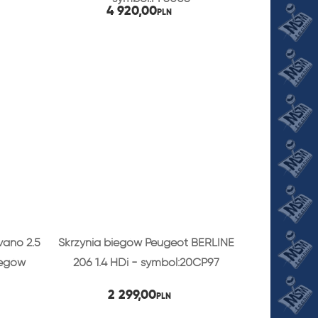
4 920,00
PLN
vano 2.5
Skrzynia biegów Peugeot BERLINE
iegów
206 1.4 HDi - symbol:20CP97
2 299,00
PLN