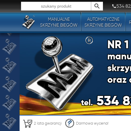
534 82
MANUALNE
AUTOMATYCZNE
Wszystkie typy produktów!
SKRZYNIE BIEGÓW
SKRZYNIE BIEGÓW
NR 
manu
skrzy
oraz 
534 8
tel.
NR 
2 lata gwarancji
Darmowa wycena!