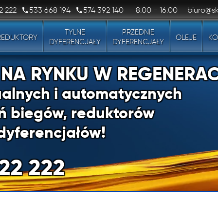
2 222
533 668 194
574 392 140
8:00 - 16:00
biuro@sk
TYLNE
PRZEDNIE
REDUKTORY
OLEJE
KO
DYFERENCJAŁY
DYFERENCJAŁY
1 NA RYNKU W REGENERAC
alnych i automatycznych
ń biegów, reduktorów
dyferencjałów!
22 222
1 NA RYNKU W REGENERAC