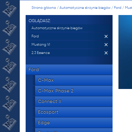
manu
Strona główna
/
Automatyczne skrzynie biegów
/
Ford
/
Mus
skrzy
OGLĄDASZ:
oraz 
Automatyczne skrzynie biegów
Ford
Mustang VI
534 8
tel.
2.3 Essence
Ford
NR 
C-Max
manu
C-Max Phase 2
skrzy
Connect II
oraz 
Ecosport
Edge