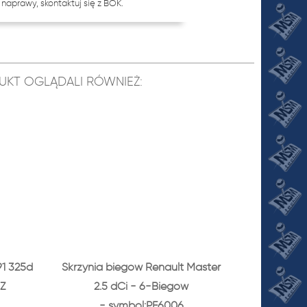
naprawy, skontaktuj się z BOK.
ODUKT OGLĄDALI RÓWNIEŻ:
1 325d
Skrzynia biegów Renault Master
Z
2.5 dCi - 6-Biegów
- symbol:PF6006