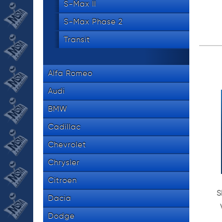
S-Max II
S-Max Phase 2
Transit
Alfa Romeo
Audi
BMW
Cadillac
Chevrolet
Chrysler
Citroen
S
Dacia
Dodge