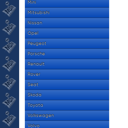
Mini
Mitsubishi
Nissan
Opel
Peugeot
Porsche
Renault
Rover
Seat
Skoda
Toyota
Volkswagen
Volvo