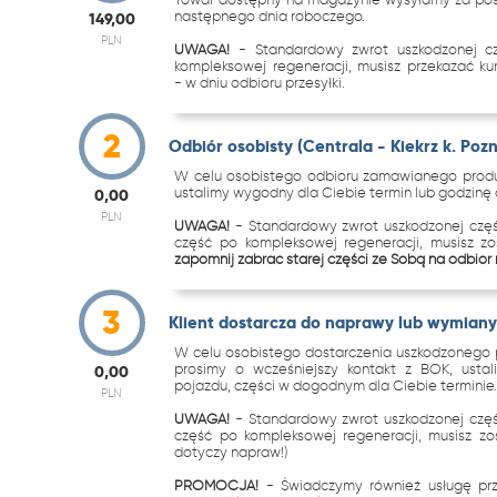
następnego dnia roboczego.
149,00
PLN
UWAGA!
- Standardowy zwrot uszkodzonej c
kompleksowej regeneracji, musisz przekazać k
- w dniu odbioru przesyłki.
2
Odbiór osobisty (Centrala - Kiekrz k. Poz
W celu osobistego odbioru zamawianego produk
ustalimy wygodny dla Ciebie termin lub godzinę o
0,00
PLN
UWAGA!
- Standardowy zwrot uszkodzonej częś
część po kompleksowej regeneracji, musisz z
zapomnij zabrać starej części ze Sobą na odbiór
3
Klient dostarcza do naprawy lub wymiany 
W celu osobistego dostarczenia uszkodzonego p
prosimy o wcześniejszy kontakt z BOK, ustal
0,00
pojazdu, części w dogodnym dla Ciebie terminie
PLN
UWAGA!
- Standardowy zwrot uszkodzonej częś
część po kompleksowej regeneracji, musisz zo
dotyczy napraw!)
PROMOCJA!
- Świadczymy również usługę p