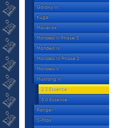
Galaxy III
Kuga
Maverick
Mondeo III Phase 3
Mondeo IV
Mondeo IV Phase 2
Mondeo V
Mustang VI
2.3 Essence
5.0 Essence
Ranger
S-Max