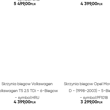
5 499,00
4 399,00
PLN
PLN
Skrzynia biegów Volkswagen
Skrzynia biegów Opel Mo
olkswagen T5 2.5 TDi - 6-Biegów
D - (1998-2003) - 5-B
- symbol:HRU
- symbol:PF1018
4 399,00
3 299,00
PLN
PLN