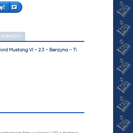
ę!
Z POMOCY?
rd Mustang VI - 2.3 - Benzyna - Ti
ednictwem firmy kurierskiej UPS z dostawą