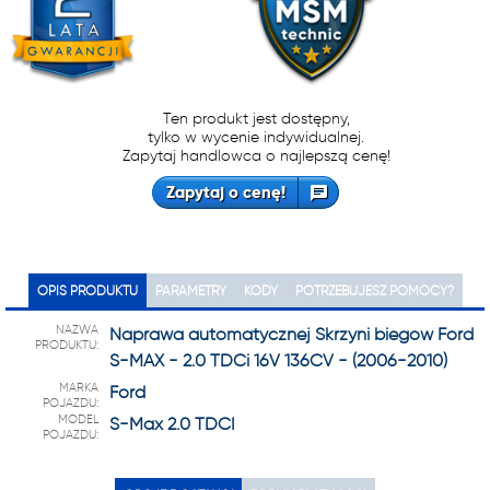
Ten produkt jest dostępny,
tylko w wycenie indywidualnej.
Zapytaj handlowca o najlepszą cenę!
Zapytaj o cenę!
OPIS PRODUKTU
PARAMETRY
KODY
POTRZEBUJESZ POMOCY?
NAZWA
Naprawa automatycznej Skrzyni biegów Ford
PRODUKTU:
S-MAX - 2.0 TDCi 16V 136CV - (2006-2010)
MARKA
Ford
POJAZDU:
MODEL
S-Max 2.0 TDCI
POJAZDU: