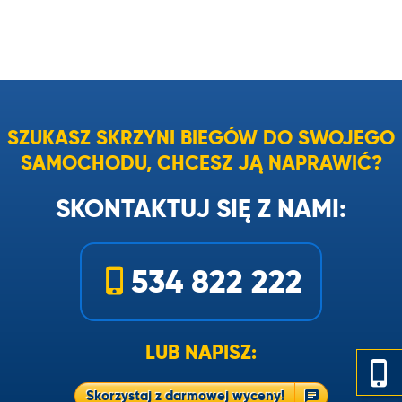
SZUKASZ SKRZYNI BIEGÓW DO SWOJEGO
SAMOCHODU, CHCESZ JĄ NAPRAWIĆ?
SKONTAKTUJ SIĘ Z NAMI:
534 822 222
LUB NAPISZ:
Skorzystaj z darmowej wyceny!