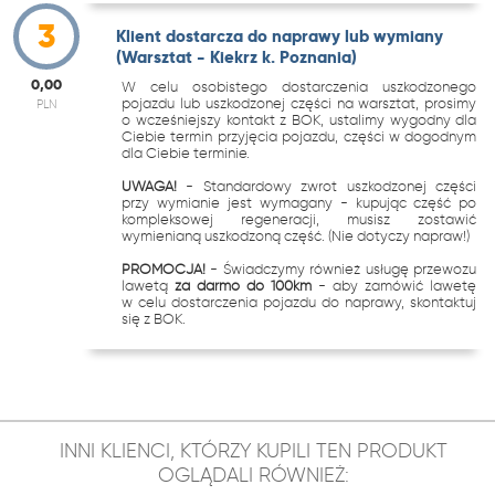
3
Klient dostarcza do naprawy lub wymiany
(Warsztat - Kiekrz k. Poznania)
0,00
W celu osobistego dostarczenia uszkodzonego
pojazdu lub uszkodzonej części na warsztat, prosimy
PLN
o wcześniejszy kontakt z BOK, ustalimy wygodny dla
Ciebie termin przyjęcia pojazdu, części w dogodnym
dla Ciebie terminie.
UWAGA!
- Standardowy zwrot uszkodzonej części
przy wymianie jest wymagany - kupując część po
kompleksowej regeneracji, musisz zostawić
wymienianą uszkodzoną część. (Nie dotyczy napraw!)
PROMOCJA!
- Świadczymy również usługę przewozu
lawetą
za darmo do 100km
- aby zamówić lawetę
w celu dostarczenia pojazdu do naprawy, skontaktuj
się z BOK.
INNI KLIENCI, KTÓRZY KUPILI TEN PRODUKT
OGLĄDALI RÓWNIEŻ: