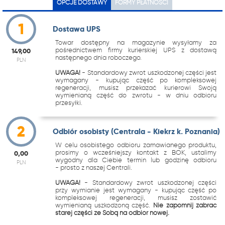
OPCJE DOSTAWY
FORMY PŁATNOŚCI
1
Dostawa UPS
Towar dostępny na magazynie wysyłamy za
pośrednictwem firmy kurierskiej UPS z dostawą
149,00
następnego dnia roboczego.
PLN
UWAGA!
- Standardowy zwrot uszkodzonej części jest
wymagany - kupując część po kompleksowej
regeneracji, musisz przekazać kurierowi Swoją
wymienianą część do zwrotu - w dniu odbioru
przesyłki.
2
Odbiór osobisty (Centrala - Kiekrz k. Poznania)
W celu osobistego odbioru zamawianego produktu,
prosimy o wcześniejszy kontakt z BOK, ustalimy
0,00
wygodny dla Ciebie termin lub godzinę odbioru
PLN
- prosto z naszej Centrali.
UWAGA!
- Standardowy zwrot uszkodzonej części
przy wymianie jest wymagany - kupując część po
kompleksowej regeneracji, musisz zostawić
wymienianą uszkodzoną część.
Nie zapomnij zabrać
starej części ze Sobą na odbiór nowej.