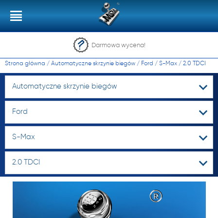
Darmowa wycena!
Strona główna
/
Automatyczne skrzynie biegów
/
Ford
/
S-Max
/
2.0 TDCI
Automatyczne skrzynie biegów
Ford
S-Max
2.0 TDCI