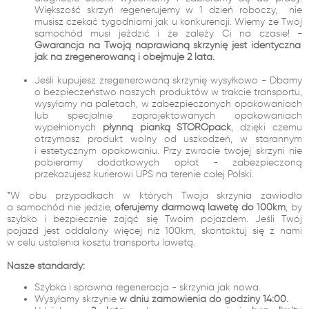
Większość skrzyń regenerujemy w 1 dzień roboczy, nie
musisz czekać tygodniami jak u konkurencji. Wiemy że Twój
samochód musi jeździć i że zależy Ci na czasie! -
Gwarancja na Twoją naprawianą skrzynię jest identyczna
jak na zregenerowaną i obejmuje 2 lata.
Jeśli kupujesz zregenerowaną skrzynię wysyłkowo - Dbamy
o bezpieczeństwo naszych produktów w trakcie transportu,
wysyłamy na paletach, w zabezpieczonych opakowaniach
lub specjalnie zaprojektowanych opakowaniach
wypełnionych
płynną pianką STOROpack
, dzięki czemu
otrzymasz produkt wolny od uszkodzeń, w starannym
i estetycznym opakowaniu. Przy zwrocie twojej skrzyni nie
pobieramy dodatkowych opłat - zabezpieczoną
przekazujesz kurierowi UPS na terenie całej Polski.
*W obu przypadkach w których Twoja skrzynia zawiodła
a samochód nie jedzie,
oferujemy darmową lawetę do 100km
, by
szybko i bezpiecznie zająć się Twoim pojazdem. Jeśli Twój
pojazd jest oddalony więcej niż 100km, skontaktuj się z nami
w celu ustalenia kosztu transportu lawetą.
Nasze standardy:
Szybka i sprawna regeneracja - skrzynia jak nowa.
Wysyłamy skrzynie
w dniu zamówienia do godziny 14:00.