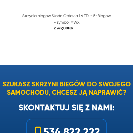
Skrzynia biegów Skoda Octavia 1.6 TDi - 5-Biegów
- symbol:MWX
2 749,00
PLN
SZUKASZ SKRZYNI BIEGÓW DO SWOJEGO
SAMOCHODU, CHCESZ JĄ NAPRAWIĆ?
SKONTAKTUJ SIĘ Z NAMI:
534 822 222