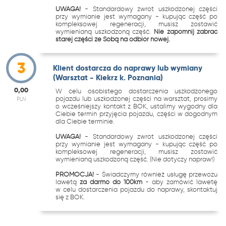
UWAGA!
- Standardowy zwrot uszkodzonej części
przy wymianie jest wymagany - kupując część po
kompleksowej regeneracji, musisz zostawić
wymienianą uszkodzoną część.
Nie zapomnij zabrać
starej części ze Sobą na odbiór nowej.
3
Klient dostarcza do naprawy lub wymiany
(Warsztat - Kiekrz k. Poznania)
0,00
W celu osobistego dostarczenia uszkodzonego
pojazdu lub uszkodzonej części na warsztat, prosimy
PLN
o wcześniejszy kontakt z BOK, ustalimy wygodny dla
Ciebie termin przyjęcia pojazdu, części w dogodnym
dla Ciebie terminie.
UWAGA!
- Standardowy zwrot uszkodzonej części
przy wymianie jest wymagany - kupując część po
kompleksowej regeneracji, musisz zostawić
wymienianą uszkodzoną część. (Nie dotyczy napraw!)
PROMOCJA!
- Świadczymy również usługę przewozu
lawetą
za darmo do 100km
- aby zamówić lawetę
w celu dostarczenia pojazdu do naprawy, skontaktuj
się z BOK.