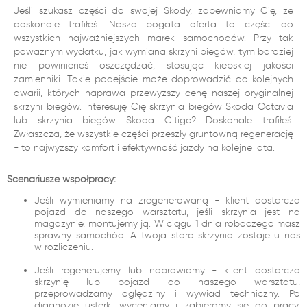
Jeśli szukasz części do swojej Skody, zapewniamy Cię, że
doskonale trafiłeś. Nasza bogata oferta to części do
wszystkich najważniejszych marek samochodów. Przy tak
poważnym wydatku, jak wymiana skrzyni biegów, tym bardziej
nie powinieneś oszczędzać, stosując kiepskiej jakości
zamienniki. Takie podejście może doprowadzić do kolejnych
awarii, których naprawa przewyższy cenę naszej oryginalnej
skrzyni biegów. Interesuję Cię skrzynia biegów Skoda Octavia
lub skrzynia biegów Skoda Citigo? Doskonale trafiłeś.
Zwłaszcza, że wszystkie części przeszły gruntowną regenerację
- to najwyższy komfort i efektywność jazdy na kolejne lata.
Scenariusze współpracy:
Jeśli wymieniamy na zregenerowaną - klient dostarcza
pojazd do naszego warsztatu, jeśli skrzynia jest na
magazynie, montujemy ją. W ciągu 1 dnia roboczego masz
sprawny samochód. A twoja stara skrzynia zostaje u nas
w rozliczeniu.
Jeśli regenerujemy lub naprawiamy - klient dostarcza
skrzynię lub pojazd do naszego warsztatu,
przeprowadzamy oględziny i wywiad techniczny. Po
diagnozie usterki wyceniamy i zabieramy się do pracy.