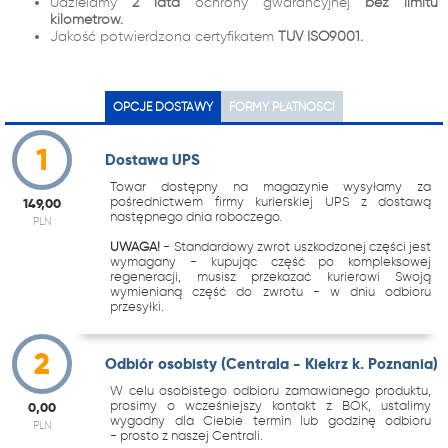
Udzielamy
2 lata
ochrony gwarancyjnej
bez limitu
kilometrów.
Jakość potwierdzona certyfikatem
TUV ISO9001.
OPCJE DOSTAWY
FORMY PŁATNOŚCI
1
Dostawa UPS
Towar dostępny na magazynie wysyłamy za
pośrednictwem firmy kurierskiej UPS z dostawą
149,00
następnego dnia roboczego.
PLN
UWAGA!
- Standardowy zwrot uszkodzonej części jest
wymagany - kupując część po kompleksowej
regeneracji, musisz przekazać kurierowi Swoją
wymienianą część do zwrotu - w dniu odbioru
przesyłki.
2
Odbiór osobisty (Centrala - Kiekrz k. Poznania)
W celu osobistego odbioru zamawianego produktu,
prosimy o wcześniejszy kontakt z BOK, ustalimy
0,00
wygodny dla Ciebie termin lub godzinę odbioru
PLN
- prosto z naszej Centrali.