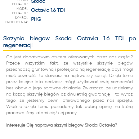
Skoda
POJAZDU:
MODEL
Octavia 1.6 TDI
POJAZDU:
SYMBOL
PHG
PRODUCENTA:
Skrzynia biegów Skoda Octavia 1.6 TDI po
regeneracji
Co jest dodatkowym atutem oferowanych przez nas części?
Przede wszystkim fakt, że wszystkie skrzynie biegów
przechodzą gruntowną i profesjonalną regenerację, abyś mógł
mieć pewność, że stawiasz na najtrwalszy sprzęt. Dzięki temu
przez kolejne lata będziesz mógł użytkować swój samochód
bez obaw o jego sprawne działanie. Zwłaszcza, że udzielamy
na każdą skrzynię biegów aż dwuletnią gwarancję - to wyraz
tego, że jesteśmy pewni oferowanego przez nas sprzętu.
Właśnie dzięki temu posiadamy tak dobrą opinię, na którą
pracowaliśmy latami ciężkiej pracy.
Interesuje Cię naprawa skrzyni biegów Skoda Octavia?