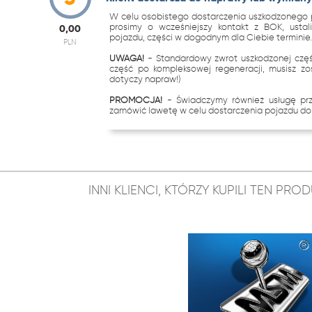
W celu osobistego dostarczenia uszkodzonego p
prosimy o wcześniejszy kontakt z BOK, ustal
0,00
pojazdu, części w dogodnym dla Ciebie terminie
PLN
UWAGA!
- Standardowy zwrot uszkodzonej częś
część po kompleksowej regeneracji, musisz zo
dotyczy napraw!)
PROMOCJA!
- Świadczymy również usługę p
zamówić lawetę w celu dostarczenia pojazdu do 
INNI KLIENCI, KTÓRZY KUPILI TEN PR