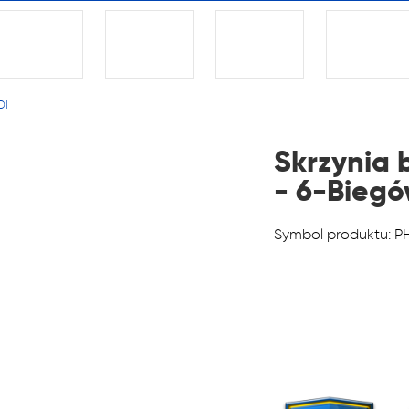
alnych i automatycznych
ń biegów, reduktorów
dyferencjałów!
DI
22 222
Skrzynia 
- 6-Bieg
1 NA RYNKU W REGENERAC
Symbol produktu: 
alnych i automatycznych
ń biegów, reduktorów
dyferencjałów!