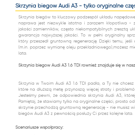
Skrzynia biegów Audi A3 - tylko oryginalne częś
Skrzynia biegów to kluczowy podzespół układu napędow
naprawa jest niezwykle istotna i zarazem kłopotliwa - zw
jakości zamienników, często niekompatybilnych zresztą u
gwarancja najwyższej jakości. To w pełni oryginalny sp
który przeszedł gruntowną regenerację. Dzięki temu, jeś
(m.in. poprzez wymianę oleju przekładniowego),możesz mi
lata.
Skrzynia biegów Audi A3 1.6 TDI również znajduje się w nasze
Skrzynia w Twoim Audi A3 1.6 TDI padła, a Ty nie chcesz
które na dłuższą metę przynoszą więcej straty i problemów
Jesteśmy pewni, że odpowiednia skrzynia Audi A3, której 
Pamiętaj, że stawiamy tylko na oryginalne części, prosto 
skrzynie przechodzą gruntowną regenerację - nie musisz wi
biegów Audi A3 z pewnością posłuży Ci przez kolejne lata.
Scenariusze współpracy: