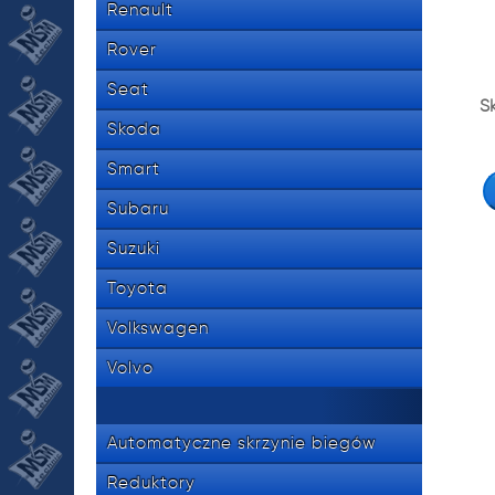
Renault
Rover
Seat
S
Skoda
Smart
Subaru
Suzuki
Toyota
Volkswagen
Volvo
Automatyczne skrzynie biegów
Reduktory