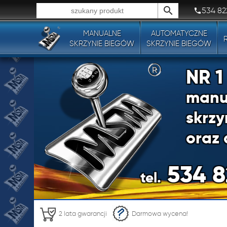
534 82
MANUALNE
AUTOMATYCZNE
Wszystkie typy produktów!
SKRZYNIE BIEGÓW
SKRZYNIE BIEGÓW
NR 
manu
skrzy
oraz 
534 8
tel.
NR 
2 lata gwarancji
Darmowa wycena!