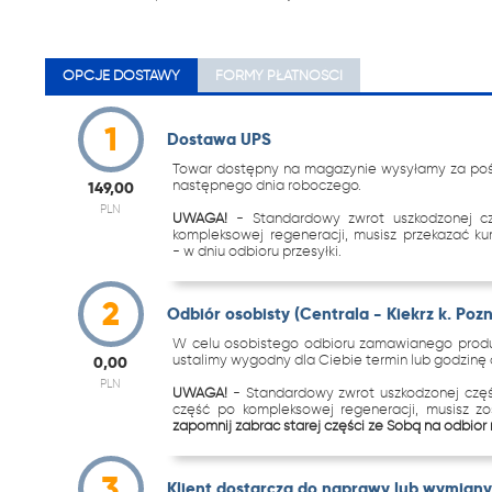
OPCJE DOSTAWY
FORMY PŁATNOŚCI
1
Dostawa UPS
Towar dostępny na magazynie wysyłamy za pośr
następnego dnia roboczego.
149,00
PLN
UWAGA!
- Standardowy zwrot uszkodzonej c
kompleksowej regeneracji, musisz przekazać k
- w dniu odbioru przesyłki.
2
Odbiór osobisty (Centrala - Kiekrz k. Poz
W celu osobistego odbioru zamawianego produk
ustalimy wygodny dla Ciebie termin lub godzinę o
0,00
PLN
UWAGA!
- Standardowy zwrot uszkodzonej częś
część po kompleksowej regeneracji, musisz z
zapomnij zabrać starej części ze Sobą na odbiór
3
Klient dostarcza do naprawy lub wymiany 