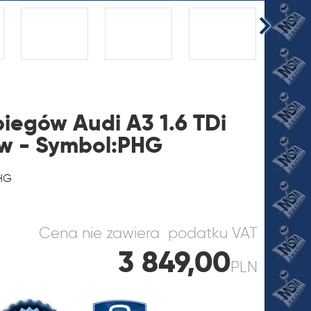
biegów Audi A3 1.6 TDi
ów - Symbol:PHG
JI
PHG
Cena nie zawiera podatku VAT
3 849,00
PLN