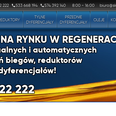
2 222
533 668 194
574 392 140
8:00 - 16:00
biuro@sk
TYLNE
PRZEDNIE
REDUKTORY
OLEJE
KO
DYFERENCJAŁY
DYFERENCJAŁY
1 NA RYNKU W REGENERAC
alnych i automatycznych
ń biegów, reduktorów
dyferencjałów!
22 222
1 NA RYNKU W REGENERAC