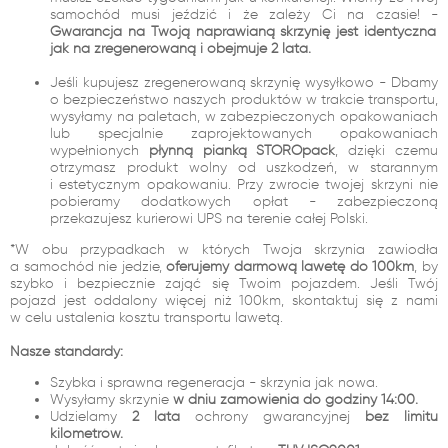
samochód musi jeździć i że zależy Ci na czasie! -
Gwarancja na Twoją naprawianą skrzynię jest identyczna
jak na zregenerowaną i obejmuje 2 lata.
Jeśli kupujesz zregenerowaną skrzynię wysyłkowo - Dbamy
o bezpieczeństwo naszych produktów w trakcie transportu,
wysyłamy na paletach, w zabezpieczonych opakowaniach
lub specjalnie zaprojektowanych opakowaniach
wypełnionych
płynną pianką STOROpack
, dzięki czemu
otrzymasz produkt wolny od uszkodzeń, w starannym
i estetycznym opakowaniu. Przy zwrocie twojej skrzyni nie
pobieramy dodatkowych opłat - zabezpieczoną
przekazujesz kurierowi UPS na terenie całej Polski.
*W obu przypadkach w których Twoja skrzynia zawiodła
a samochód nie jedzie,
oferujemy darmową lawetę do 100km
, by
szybko i bezpiecznie zająć się Twoim pojazdem. Jeśli Twój
pojazd jest oddalony więcej niż 100km, skontaktuj się z nami
w celu ustalenia kosztu transportu lawetą.
Nasze standardy:
Szybka i sprawna regeneracja - skrzynia jak nowa.
Wysyłamy skrzynie
w dniu zamówienia do godziny 14:00.
Udzielamy
2 lata
ochrony gwarancyjnej
bez limitu
kilometrów.