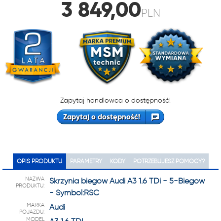
3 849,00
PLN
Zapytaj handlowca o dostępność!
Zapytaj o dostępność!
OPIS PRODUKTU
PARAMETRY
KODY
POTRZEBUJESZ POMOCY?
NAZWA
Skrzynia biegów Audi A3 1.6 TDi - 5-Biegów
PRODUKTU:
- Symbol:RSC
MARKA
Audi
POJAZDU:
MODEL