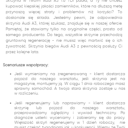
Skrzynia w Twoim Audi A3 1.6 TDI padła, a Ty nie chcesz
kupować kiepskiej jakości zamienników, które na dłuższą metę
przynoszą więcej straty i problemów niż korzyści? To
doskonale się składa. Jesteśmy pewni, że odpowiednia
skrzynia Audi A3, której szukasz, znajduje się w naszej ofercie.
Pamiętaj, że stawiamy tylko na oryginalne części, prosto od
samego producenta. Do tego, wszystkie skrzynie przechodzą
gruntowną regenerację - nie musisz więc martwić się o ich
żywotność. Skrzynia biegów Audi A3 z pewnością posłuży Ci
przez kolejne lata.
Scenariusze współpracy:
Jeśli wymieniamy na zregenerowaną - klient dostarcza
pojazd do naszego warsztatu, jeśli skrzynia jest na
magazynie, montujemy ją. W ciągu 1 dnia roboczego masz
sprawny samochód. A twoja stara skrzynia zostaje u nas
w rozliczeniu.
Jeśli regenerujemy lub naprawiamy - klient dostarcza
skrzynię lub pojazd do naszego warsztatu,
przeprowadzamy oględziny i wywiad techniczny. Po
diagnozie usterki wyceniamy i zabieramy się do pracy.
Większość skrzyń regenerujemy w 1 dzień roboczy, nie
musisz czekać tygodniami jak u konkurencji. Wiemy że Twój