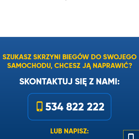
SZUKASZ SKRZYNI BIEGÓW DO SWOJEGO
SAMOCHODU, CHCESZ JĄ NAPRAWIĆ?
SKONTAKTUJ SIĘ Z NAMI:
534 822 222
LUB NAPISZ: