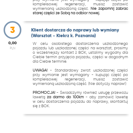
kompleksowej regeneracji, musisz zostawić
wymienianą uszkodzoną część.
Nie zapomnij zabrać
starej części ze Sobą na odbiór nowej.
3
Klient dostarcza do naprawy lub wymiany
(Warsztat - Kiekrz k. Poznania)
0,00
W celu osobistego dostarczenia uszkodzonego
pojazdu lub uszkodzonej części na warsztat, prosimy
PLN
o wcześniejszy kontakt z BOK, ustalimy wygodny dla
Ciebie termin przyjęcia pojazdu, części w dogodnym
dla Ciebie terminie.
UWAGA!
- Standardowy zwrot uszkodzonej części
przy wymianie jest wymagany - kupując część po
kompleksowej regeneracji, musisz zostawić
wymienianą uszkodzoną część. (Nie dotyczy napraw!)
PROMOCJA!
- Świadczymy również usługę przewozu
lawetą
za darmo do 100km
- aby zamówić lawetę
w celu dostarczenia pojazdu do naprawy, skontaktuj
się z BOK.