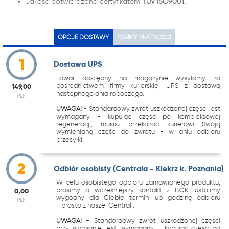
Jakość potwierdzona certyfikatem
TUV ISO9001.
OPCJE DOSTAWY
FORMY PŁATNOŚCI
1
Dostawa UPS
Towar dostępny na magazynie wysyłamy za
pośrednictwem firmy kurierskiej UPS z dostawą
149,00
następnego dnia roboczego.
PLN
UWAGA!
- Standardowy zwrot uszkodzonej części jest
wymagany - kupując część po kompleksowej
regeneracji, musisz przekazać kurierowi Swoją
wymienianą część do zwrotu - w dniu odbioru
przesyłki.
2
Odbiór osobisty (Centrala - Kiekrz k. Poznania)
W celu osobistego odbioru zamawianego produktu,
prosimy o wcześniejszy kontakt z BOK, ustalimy
0,00
wygodny dla Ciebie termin lub godzinę odbioru
PLN
- prosto z naszej Centrali.
UWAGA!
- Standardowy zwrot uszkodzonej części
przy wymianie jest wymagany - kupując część po