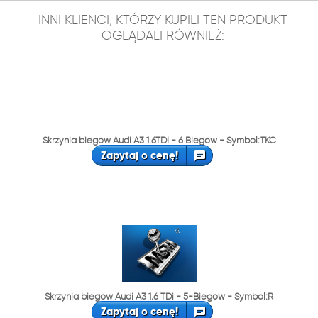
INNI KLIENCI, KTÓRZY KUPILI TEN PRODUKT
OGLĄDALI RÓWNIEŻ:
Skrzynia biegów Audi A3 1.6TDI - 6 Biegów - Symbol:TKC
Zapytaj o cenę!
Skrzynia biegów Audi A3 1.6 TDi - 5-Biegów - Symbol:R
Zapytaj o cenę!