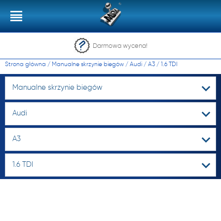
Darmowa wycena!
Strona główna
/
Manualne skrzynie biegów
/
Audi
/
A3
/
1.6 TDI
Manualne skrzynie biegów
Audi
A3
1.6 TDI