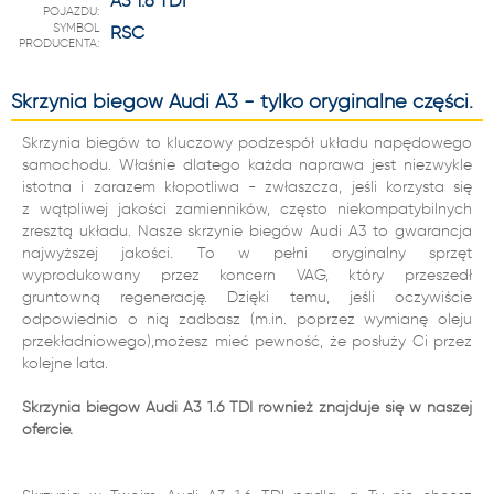
A3 1.6 TDI
POJAZDU:
SYMBOL
RSC
PRODUCENTA:
Skrzynia biegów Audi A3 - tylko oryginalne części.
Skrzynia biegów to kluczowy podzespół układu napędowego
samochodu. Właśnie dlatego każda naprawa jest niezwykle
istotna i zarazem kłopotliwa - zwłaszcza, jeśli korzysta się
z wątpliwej jakości zamienników, często niekompatybilnych
zresztą układu. Nasze skrzynie biegów Audi A3 to gwarancja
najwyższej jakości. To w pełni oryginalny sprzęt
wyprodukowany przez koncern VAG, który przeszedł
gruntowną regenerację. Dzięki temu, jeśli oczywiście
odpowiednio o nią zadbasz (m.in. poprzez wymianę oleju
przekładniowego),możesz mieć pewność, że posłuży Ci przez
kolejne lata.
Skrzynia biegów Audi A3 1.6 TDI również znajduje się w naszej
ofercie.