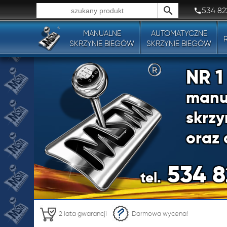
534 82
MANUALNE
AUTOMATYCZNE
Wszystkie typy produktów!
SKRZYNIE BIEGÓW
SKRZYNIE BIEGÓW
NR 
manu
skrzy
oraz 
534 8
tel.
NR 
2 lata gwarancji
Darmowa wycena!