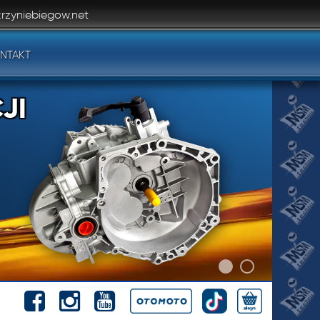
rzyniebiegow.net
NTAKT
JI
JI