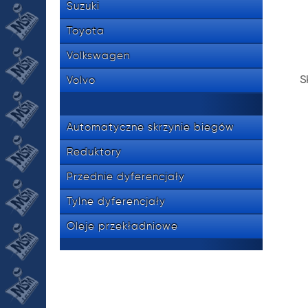
Suzuki
Toyota
Volkswagen
S
Volvo
Automatyczne skrzynie biegów
Reduktory
Przednie dyferencjały
Tylne dyferencjały
Oleje przekładniowe