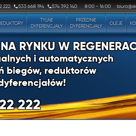
2 222
533 668 194
574 392 140
8:00 - 16:00
biuro@sk
TYLNE
PRZEDNIE
REDUKTORY
OLEJE
KO
DYFERENCJAŁY
DYFERENCJAŁY
1 NA RYNKU W REGENERAC
alnych i automatycznych
ń biegów, reduktorów
dyferencjałów!
22 222
1 NA RYNKU W REGENERAC