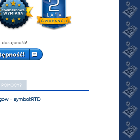
 dostępność!
tępność!
Z POMOCY?
egów - symbol:RTD