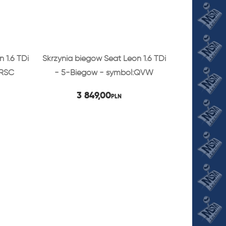
 1.6 TDi
Skrzynia biegów Seat Leon 1.6 TDi
:RSC
- 5-Biegów - symbol:QVW
3 849,00
PLN