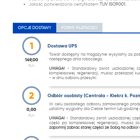
Jakość potwierdzona certyfikatem
TUV ISO9001.
OPCJE DOSTAWY
FORMY PŁATNOŚCI
1
Dostawa UPS
Towar dostępny na magazynie wysyłamy za pośr
następnego dnia roboczego.
149,00
PLN
UWAGA!
- Standardowy zwrot uszkodzonej c
kompleksowej regeneracji, musisz przekazać k
- w dniu odbioru przesyłki.
2
Odbiór osobisty (Centrala - Kiekrz k. Poz
W celu osobistego odbioru zamawianego produk
ustalimy wygodny dla Ciebie termin lub godzinę o
0,00
PLN
UWAGA!
- Standardowy zwrot uszkodzonej częś
część po kompleksowej regeneracji, musisz z
zapomnij zabrać starej części ze Sobą na odbiór