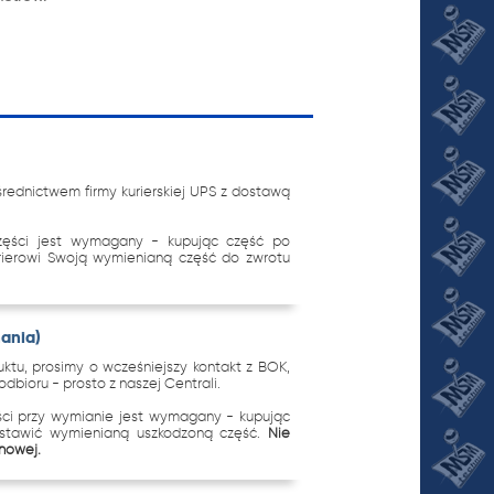
ednictwem firmy kurierskiej UPS z dostawą
zęści jest wymagany - kupując część po
urierowi Swoją wymienianą część do zwrotu
nania)
tu, prosimy o wcześniejszy kontakt z BOK,
dbioru - prosto z naszej Centrali.
ci przy wymianie jest wymagany - kupując
ostawić wymienianą uszkodzoną część.
Nie
 nowej.