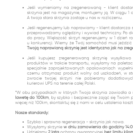
Jeśli wymieniamy na zregenerowaną - klient dostar
skrzynia jest na magazynie, montujemy ją. W ciągu 
A twoja stara skrzynia zostaje u nas w rozliczeniu.
Jeśli regenerujemy lub naprawiamy - klient dostarcza 
przeprowadzamy oględziny i wywiad techniczny. Po dia
do pracy. Większość skrzyń regenerujemy w 1 dzień r
u konkurencji. Wiemy że Twój samochód musi jeździć i
Twoją naprawianą skrzynię jest identyczna jak na zreg
Jeśli kupujesz zregenerowaną skrzynię wysyłko
produktów w trakcie transportu, wysyłamy na palet
specjalnie zaprojektowanych opakowaniach wypełn
czemu otrzymasz produkt wolny od uszkodzeń, w st
zwrocie twojej skrzyni nie pobieramy dodatkowy
kurierowi UPS na terenie całej Polski.
*W obu przypadkach w których Twoja skrzynia zawiodła a 
lawetę do 100km
, by szybko i bezpiecznie zająć się Twoim 
więcej niż 100km, skontaktuj się z nami w celu ustalenia kosz
Nasze standardy:
Szybka i sprawna regeneracja - skrzynia jak nowa.
Wysyłamy skrzynie
w dniu zamówienia do godziny 14:0
Udzielamy
2 lata
ochrony gwarancyjnej
bez limitu kilo