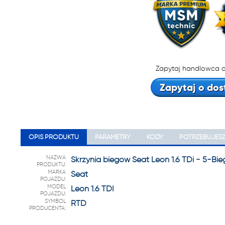
22 222
Zapytaj handlowca o
Zapytaj o dos
OPIS PRODUKTU
PARAMETRY
KODY
POTRZEBUJES
NAZWA
Skrzynia biegów Seat Leon 1.6 TDi - 5-Bi
PRODUKTU:
MARKA
Seat
POJAZDU:
MODEL
Leon 1.6 TDI
POJAZDU:
SYMBOL
RTD
PRODUCENTA: