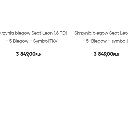
krzynia biegów Seat Leon 1.6 TDi
Skrzynia biegów Seat Leon
- 5 Biegów - Symbol:TKV
- 5-Biegów - symbol
3 849,00
3 849,00
PLN
PLN