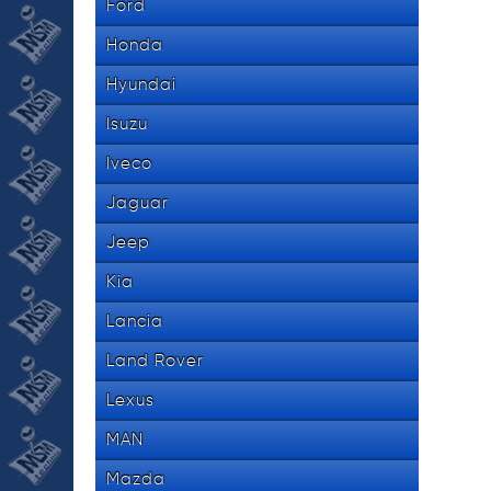
Ford
Honda
Hyundai
Isuzu
Iveco
Jaguar
Jeep
Kia
Lancia
Land Rover
Lexus
MAN
Mazda