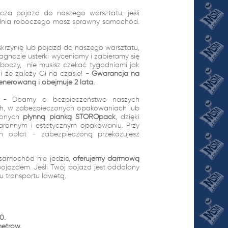
cza pojazd do naszego warsztatu, jeśli
1 dnia roboczego masz sprawny samochód.
skrzynię lub pojazd do naszego warsztatu,
gnozie usterki wyceniamy i zabieramy się
oboczy, nie musisz czekać tygodniami jak
 że zależy Ci na czasie! -
Gwarancja na
enerowaną i obejmuje 2 lata.
wo - Dbamy o bezpieczeństwo naszych
ach, w zabezpieczonych opakowaniach lub
ionych
płynną pianką STOROpack
, dzięki
arannym i estetycznym opakowaniu. Przy
ch opłat - zabezpieczoną przekazujesz
samochód nie jedzie,
oferujemy darmową
pojazdem. Jeśli Twój pojazd jest oddalony
tu transportu lawetą.
0.
metrów.