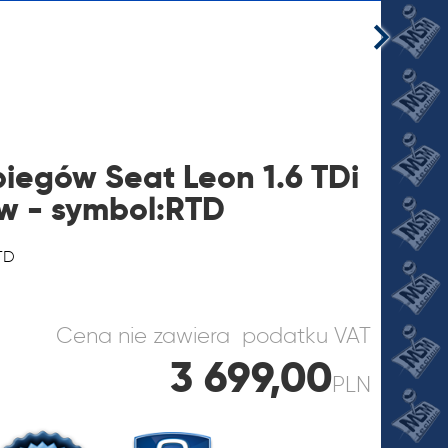
biegów Seat Leon 1.6 TDi
w - symbol:RTD
JI
TD
Cena nie zawiera podatku VAT
3 699,00
PLN