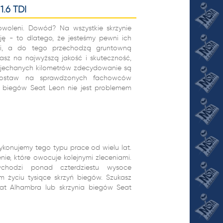
1.6 TDI
owoleni. Dowód? Na wszystkie skrzynie
ę - to dlatego, że jesteśmy pewni ich
iami, a do tego przechodzą gruntowną
asz na najwyższą jakość i skuteczność,
przejechanych kilometrów zdecydowanie są
postaw na sprawdzonych fachowców
 biegów Seat Leon nie jest problemem
konujemy tego typu prace od wielu lat.
ie, które owocuje kolejnymi zleceniami.
chodzi ponad czterdziestu wysoce
m życiu tysiące skrzyń biegów. Szukasz
eat Alhambra lub skrzynia biegów Seat