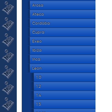
534 8
tel.
Arosa
Ateca
Cordoba
Cupra
Exeo
Ibiza
Inca
Leon
1.0
1.2
1.4
1.5