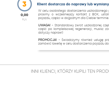
3
Klient dostarcza do naprawy lub wymiany 
W celu osobistego dostarczenia uszkodzonego p
prosimy o wcześniejszy kontakt z BOK, ustal
0,00
pojazdu, części w dogodnym dla Ciebie terminie
PLN
UWAGA!
- Standardowy zwrot uszkodzonej częś
część po kompleksowej regeneracji, musisz zo
dotyczy napraw!)
PROMOCJA!
- Świadczymy również usługę p
zamówić lawetę w celu dostarczenia pojazdu do 
INNI KLIENCI, KTÓRZY KUPILI TEN PR