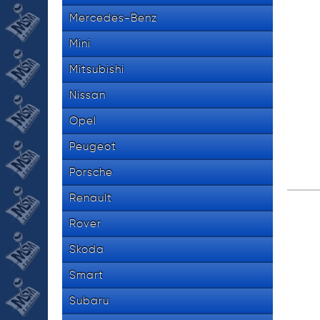
Mercedes-Benz
Mini
Mitsubishi
Nissan
Opel
Peugeot
Porsche
Renault
Rover
Skoda
Smart
Subaru