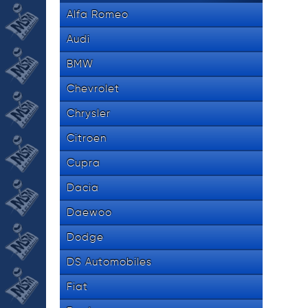
Alfa Romeo
Audi
BMW
Chevrolet
Chrysler
Citroen
Cupra
Dacia
Daewoo
Dodge
DS Automobiles
Fiat