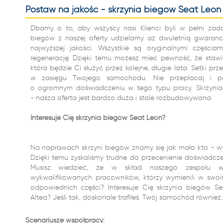
Postaw na jakość - skrzynia biegów Seat Leon 
Dbamy o to, aby wszyscy nasi Klienci byli w pełni zad
biegów z naszej oferty udzielamy aż dwuletnią gwarancj
najwyższej jakości. Wszystkie są oryginalnymi częśc
regenerację. Dzięki temu możesz mieć pewność, że stawi
która będzie Ci służyć przez kolejne, długie lata. Setki 
w zasięgu Twojego samochodu. Nie przepłacaj i 
o ogromnym doświadczeniu w tego typu pracy. Skrzynia
- nasza oferta jest bardzo duża i stale rozbudowywana.
Interesuje Cię skrzynia biegów Seat Leon?
Na naprawach skrzyni biegów znamy się jak mało kto - wy
Dzięki temu zyskaliśmy trudne do przecenienie doświadczen
Musisz wiedzieć, że w skład naszego zespołu w
wykwalifikowanych pracowników, którzy wymienili w swoi
odpowiednich części? Interesuje Cię skrzynia biegów S
Altea? Jeśli tak, doskonale trafiłeś. Twój samochód również.
Scenariusze współpracy: