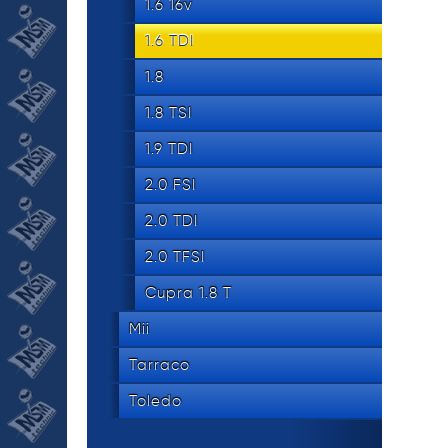
1.6 16v
1.6 TDI
1.8
1.8 TSI
1.9 TDI
2.0 FSI
2.0 TDI
2.0 TFSI
Cupra 1.8 T
Mii
Tarraco
Toledo