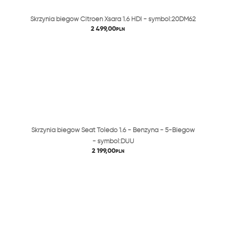
Skrzynia biegów Citroen Xsara 1.6 HDI - symbol:20DM62
2 499,00
PLN
Skrzynia biegów Seat Toledo 1.6 - Benzyna - 5-Biegów
- symbol:DUU
2 199,00
PLN