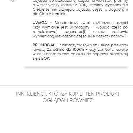
pojazdu lub uszkodzonej części na warsztat, prosimy
PLN
o wcześniejszy kontakt z BOK, ustalimy wygodny dla
Ciebie termin przyjęcia pojazdu, części w dogodnym
dla Ciebie terminie.
UWAGA!
- Standardowy zwrot uszkodzonej części
przy wymianie jest wymagany - kupując część po
kompleksowej regeneracji, musisz zostawić
wymienianą uszkodzoną część. (Nie dotyczy napraw!)
PROMOCJA!
- Świadczymy również usługę przewozu
lawetą
za darmo do 100km
- aby zamówić lawetę
w celu dostarczenia pojazdu do naprawy, skontaktuj
się z BOK.
INNI KLIENCI, KTÓRZY KUPILI TEN PRODUKT
OGLĄDALI RÓWNIEŻ: