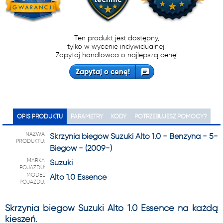
Ten produkt jest dostępny,
tylko w wycenie indywidualnej.
Zapytaj handlowca o najlepszą cenę!
Zapytaj o cenę!
OPIS PRODUKTU
PARAMETRY
KODY
POTRZEBUJESZ POMOCY?
NAZWA
Skrzynia biegów Suzuki Alto 1.0 - Benzyna - 5-
PRODUKTU:
Biegów - (2009-)
MARKA
Suzuki
POJAZDU:
MODEL
Alto 1.0 Essence
POJAZDU:
Skrzynia biegów Suzuki Alto 1.0 Essence na każdą
kieszeń.