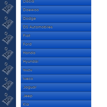
Dacia
Daewoo
Dodge
DS Automobiles
Fiat
Ford
Honda
Hyundai
Isuzu
Iveco
Jaguar
Jeep
Kia