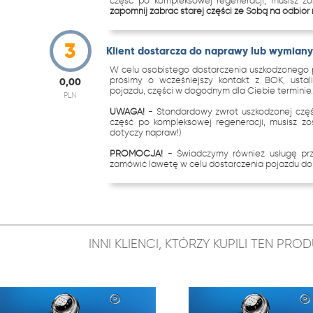
część po kompleksowej regeneracji, musisz z
zapomnij zabrać starej części ze Sobą na odbiór
3
Klient dostarcza do naprawy lub wymiany 
W celu osobistego dostarczenia uszkodzonego p
prosimy o wcześniejszy kontakt z BOK, ustal
0,00
pojazdu, części w dogodnym dla Ciebie terminie
PLN
UWAGA!
- Standardowy zwrot uszkodzonej częś
część po kompleksowej regeneracji, musisz zo
dotyczy napraw!)
PROMOCJA!
- Świadczymy również usługę p
zamówić lawetę w celu dostarczenia pojazdu do 
INNI KLIENCI, KTÓRZY KUPILI TEN PR