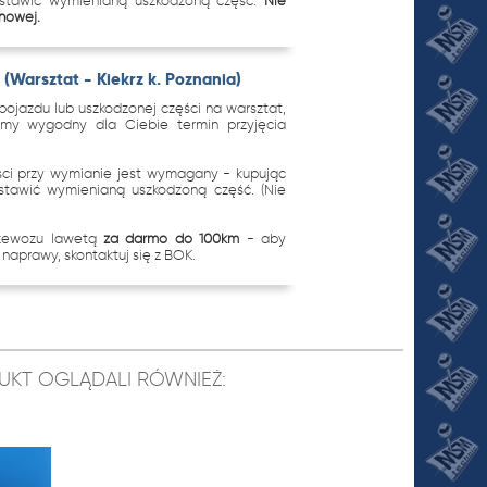
ostawić wymienianą uszkodzoną część.
Nie
 nowej.
(Warsztat - Kiekrz k. Poznania)
ojazdu lub uszkodzonej części na warsztat,
imy wygodny dla Ciebie termin przyjęcia
.
ci przy wymianie jest wymagany - kupując
stawić wymienianą uszkodzoną część. (Nie
rzewozu lawetą
za darmo do 100km
- aby
naprawy, skontaktuj się z BOK.
ODUKT OGLĄDALI RÓWNIEŻ: