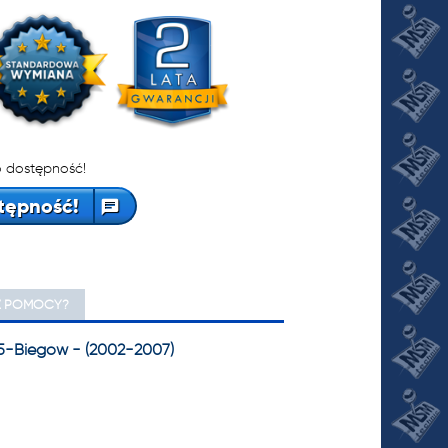
 dostępność!
tępność!
Z POMOCY?
- 5-Biegów - (2002-2007)