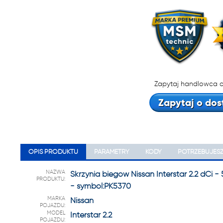
22 222
Zapytaj handlowca o
Zapytaj o dos
OPIS PRODUKTU
PARAMETRY
KODY
POTRZEBUJES
NAZWA
Skrzynia biegów Nissan Interstar 2.2 dCi 
PRODUKTU:
- symbol:PK5370
MARKA
Nissan
POJAZDU:
MODEL
Interstar 2.2
POJAZDU: