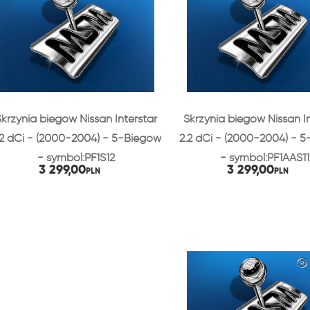
Skrzynia biegów Nissan Interstar
Skrzynia biegów Nissan I
.2 dCi - (2000-2004) - 5-Biegów
2.2 dCi - (2000-2004) - 
- symbol:PF1S12
- symbol:PF1AAS11
3 299,00
3 299,00
PLN
PLN