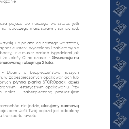
wiązanie.
cza pojazd do naszego warsztatu, jeśli
1 dnia roboczego masz sprawny samochód.
skrzynię lub pojazd do naszego warsztatu,
gnozie usterki wyceniamy i zabieramy się
oboczy, nie musisz czekać tygodniami jak
 że zależy Ci na czasie! -
Gwarancja na
enerowaną i obejmuje 2 lata.
wo - Dbamy o bezpieczeństwo naszych
ach, w zabezpieczonych opakowaniach lub
ionych
płynną pianką STOROpack
, dzięki
arannym i estetycznym opakowaniu. Przy
ch opłat - zabezpieczoną przekazujesz
samochód nie jedzie,
oferujemy darmową
pojazdem. Jeśli Twój pojazd jest oddalony
tu transportu lawetą.