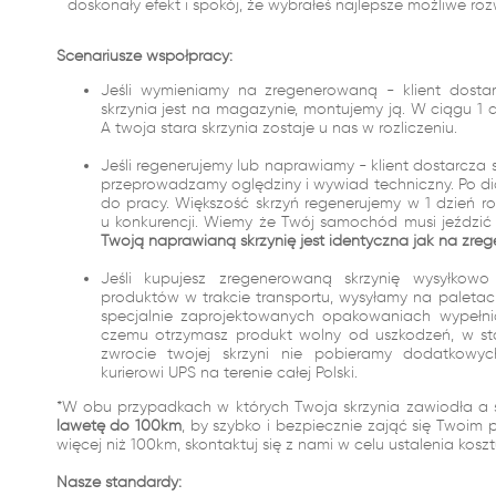
doskonały efekt i spokój, że wybrałeś najlepsze możliwe roz
Scenariusze współpracy:
Jeśli wymieniamy na zregenerowaną - klient dostar
skrzynia jest na magazynie, montujemy ją. W ciągu 
A twoja stara skrzynia zostaje u nas w rozliczeniu.
Jeśli regenerujemy lub naprawiamy - klient dostarcza 
przeprowadzamy oględziny i wywiad techniczny. Po dia
do pracy. Większość skrzyń regenerujemy w 1 dzień r
u konkurencji. Wiemy że Twój samochód musi jeździć i
Twoją naprawianą skrzynię jest identyczna jak na zreg
Jeśli kupujesz zregenerowaną skrzynię wysyłko
produktów w trakcie transportu, wysyłamy na palet
specjalnie zaprojektowanych opakowaniach wypełn
czemu otrzymasz produkt wolny od uszkodzeń, w st
zwrocie twojej skrzyni nie pobieramy dodatkowy
kurierowi UPS na terenie całej Polski.
*W obu przypadkach w których Twoja skrzynia zawiodła a 
lawetę do 100km
, by szybko i bezpiecznie zająć się Twoim 
więcej niż 100km, skontaktuj się z nami w celu ustalenia kosz
Nasze standardy: