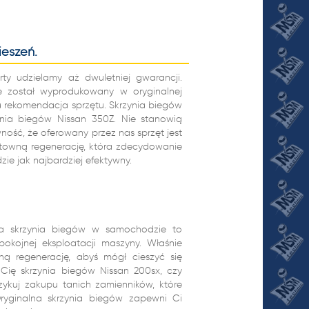
ieszeń.
rty udzielamy aż dwuletniej gwarancji.
e został wyprodukowany w oryginalnej
a rekomendacja sprzętu. Skrzynia biegów
zynia biegów Nissan 350Z. Nie stanowią
ość, że oferowany przez nas sprzęt jest
untowną regenerację, która zdecydowanie
ie jak najbardziej efektywny.
na skrzynia biegów w samochodzie to
pokojnej eksploatacji maszyny. Właśnie
ną regenerację, abyś mógł cieszyć się
e Cię skrzynia biegów Nissan 200sx, czy
yzykuj zakupu tanich zamienników, które
ryginalna skrzynia biegów zapewni Ci