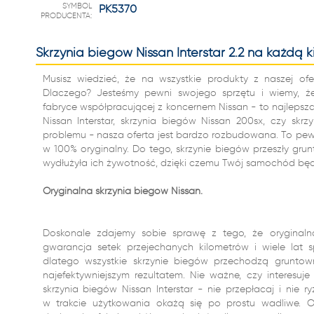
SYMBOL
PK5370
PRODUCENTA:
Skrzynia biegów Nissan Interstar 2.2 na każdą k
Musisz wiedzieć, że na wszystkie produkty z naszej ofe
Dlaczego? Jesteśmy pewni swojego sprzętu i wiemy, ż
fabryce współpracującej z koncernem Nissan - to najlepsz
Nissan Interstar, skrzynia biegów Nissan 200sx, czy skr
problemu - nasza oferta jest bardzo rozbudowana. To pewn
w 100% oryginalny. Do tego, skrzynie biegów przeszły gr
wydłużyła ich żywotność, dzięki czemu Twój samochód będz
Oryginalna skrzynia biegów Nissan.
Doskonale zdajemy sobie sprawę z tego, że oryginal
gwarancja setek przejechanych kilometrów i wiele lat s
dlatego wszystkie skrzynie biegów przechodzą gruntow
najefektywniejszym rezultatem. Nie ważne, czy interesuj
skrzynia biegów Nissan Interstar - nie przepłacaj i nie r
w trakcie użytkowania okażą się po prostu wadliwe. O