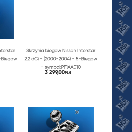
nterstar
Skrzynia biegów Nissan Interstar
5-Biegów
2.2 dCi - (2000-2004) - 5-Biegów
- symbol:PF1AA010
3 299,00
PLN