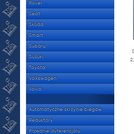
Rover
Seat
Skoda
Smart
Subaru
Suzuki
2
Toyota
Volkswagen
Volvo
Automatyczne skrzynie biegów
Reduktory
Przednie dyferencjały