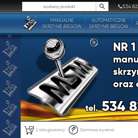
534 82
MANUALNE
AUTOMATYCZNE
Wszystkie typy produktów!
SKRZYNIE BIEGÓW
SKRZYNIE BIEGÓW
NR 
manu
skrzy
oraz 
534 8
tel.
NR 
2 lata gwarancji
Darmowa wycena!