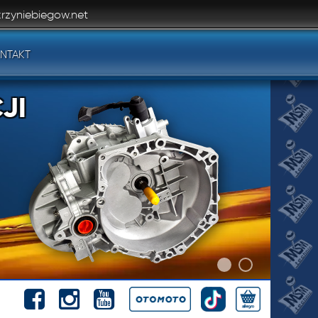
rzyniebiegow.net
NTAKT
JI
JI