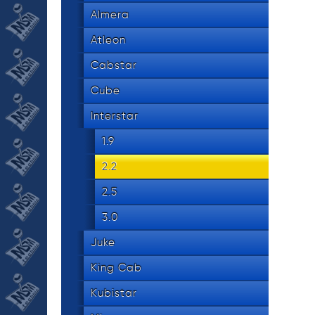
534 8
tel.
Almera
Atleon
Cabstar
Cube
Interstar
1.9
2.2
2.5
3.0
Juke
King Cab
Kubistar