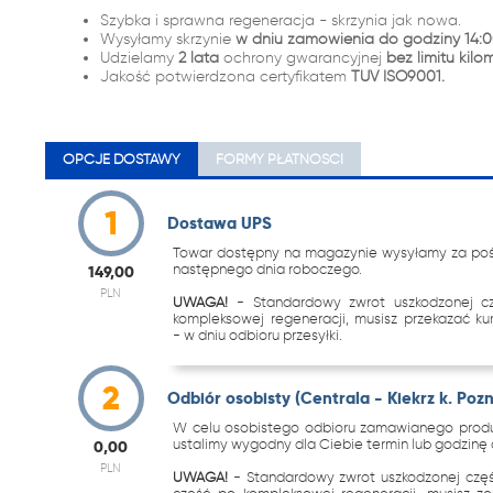
Szybka i sprawna regeneracja - skrzynia jak nowa.
Wysyłamy skrzynie
w dniu zamówienia do godziny 14:0
Udzielamy
2 lata
ochrony gwarancyjnej
bez limitu kilo
Jakość potwierdzona certyfikatem
TUV ISO9001.
OPCJE DOSTAWY
FORMY PŁATNOŚCI
1
Dostawa UPS
Towar dostępny na magazynie wysyłamy za pośr
następnego dnia roboczego.
149,00
PLN
UWAGA!
- Standardowy zwrot uszkodzonej c
kompleksowej regeneracji, musisz przekazać k
- w dniu odbioru przesyłki.
2
Odbiór osobisty (Centrala - Kiekrz k. Poz
W celu osobistego odbioru zamawianego produk
ustalimy wygodny dla Ciebie termin lub godzinę o
0,00
PLN
UWAGA!
- Standardowy zwrot uszkodzonej częś