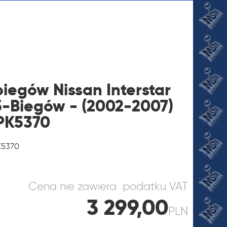
biegów Nissan Interstar
 5-Biegów - (2002-2007)
:PK5370
JI
K5370
Cena nie zawiera podatku VAT
3 299,00
PLN