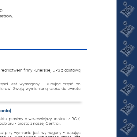
0.
metrów.
ednictwem firmy kurierskiej UPS z dostawą
zęści jest wymagany - kupując część po
urierowi Swoją wymienianą część do zwrotu
nania)
tu, prosimy o wcześniejszy kontakt z BOK,
dbioru - prosto z naszej Centrali.
ci przy wymianie jest wymagany - kupując