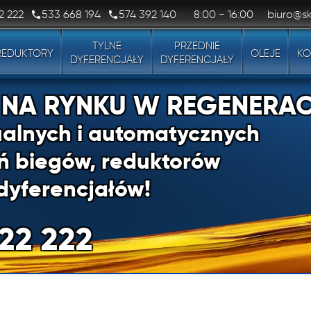
2 222
533 668 194
574 392 140
8:00 - 16:00
biuro@sk
TYLNE
PRZEDNIE
REDUKTORY
OLEJE
KO
DYFERENCJAŁY
DYFERENCJAŁY
1 NA RYNKU W REGENERAC
alnych i automatycznych
ń biegów, reduktorów
dyferencjałów!
22 222
1 NA RYNKU W REGENERAC