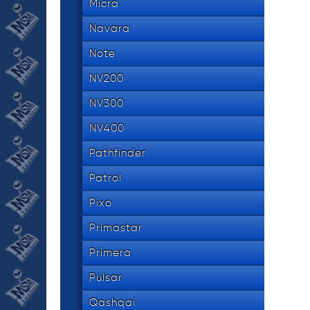
Micra
Navara
Note
NV200
NV300
NV400
Pathfinder
Patrol
Pixo
Primastar
Primera
Pulsar
Qashqai