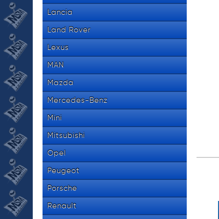
Lancia
Land Rover
Lexus
MAN
Mazda
Mercedes-Benz
Mini
Mitsubishi
Opel
Peugeot
Porsche
Renault