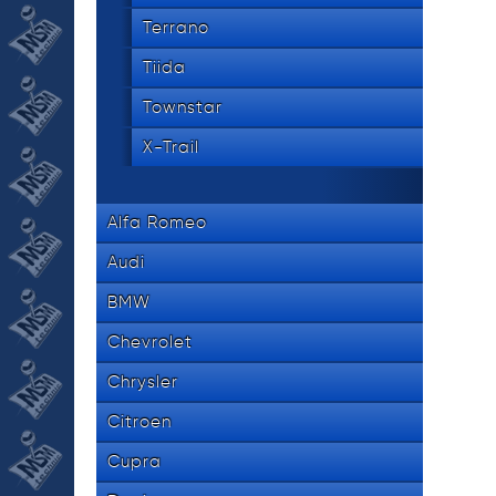
Terrano
Tiida
Townstar
X-Trail
Alfa Romeo
Audi
BMW
Chevrolet
Chrysler
Citroen
Cupra