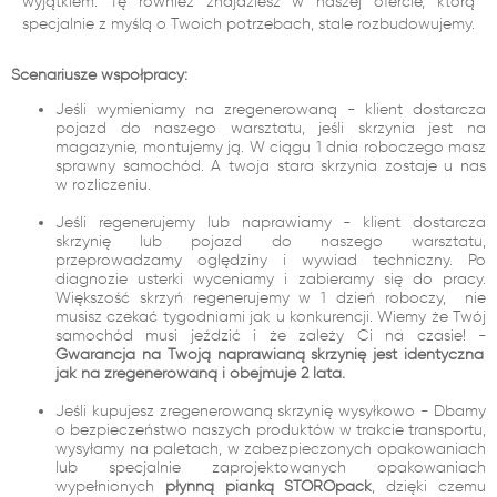
wyjątkiem. Tę również znajdziesz w naszej ofercie, którą
specjalnie z myślą o Twoich potrzebach, stale rozbudowujemy.
Scenariusze współpracy:
Jeśli wymieniamy na zregenerowaną - klient dostarcza
pojazd do naszego warsztatu, jeśli skrzynia jest na
magazynie, montujemy ją. W ciągu 1 dnia roboczego masz
sprawny samochód. A twoja stara skrzynia zostaje u nas
w rozliczeniu.
Jeśli regenerujemy lub naprawiamy - klient dostarcza
skrzynię lub pojazd do naszego warsztatu,
przeprowadzamy oględziny i wywiad techniczny. Po
diagnozie usterki wyceniamy i zabieramy się do pracy.
Większość skrzyń regenerujemy w 1 dzień roboczy, nie
musisz czekać tygodniami jak u konkurencji. Wiemy że Twój
samochód musi jeździć i że zależy Ci na czasie! -
Gwarancja na Twoją naprawianą skrzynię jest identyczna
jak na zregenerowaną i obejmuje 2 lata.
Jeśli kupujesz zregenerowaną skrzynię wysyłkowo - Dbamy
o bezpieczeństwo naszych produktów w trakcie transportu,
wysyłamy na paletach, w zabezpieczonych opakowaniach
lub specjalnie zaprojektowanych opakowaniach
wypełnionych
płynną pianką STOROpack
, dzięki czemu