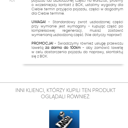
pojazdu lub uszkodzonej części na warsztat, prosimy
PLN
o wcześniejszy kontakt z BOK, ustalimy wygodny dla
Ciebie termin przyjęcia pojazdu, części w dogodnym
dla Ciebie terminie.
UWAGA!
- Standardowy zwrot uszkodzonej części
przy wymianie jest wymagany - kupując część po
kompleksowej regeneracji, musisz zostawić
wymienianą uszkodzoną część. (Nie dotyczy napraw!)
PROMOCJA!
- Świadczymy również usługę przewozu
lawetą
za darmo do 100km
- aby zamówić lawetę
w celu dostarczenia pojazdu do naprawy, skontaktuj
się z BOK.
INNI KLIENCI, KTÓRZY KUPILI TEN PRODUKT
OGLĄDALI RÓWNIEŻ: