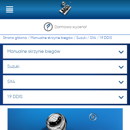
Darmowa wycena!
Strona główna
/
Manualne skrzynie biegów
/
Suzuki
/
SX4
/
1.9 DDIS
Manualne skrzynie biegów
Suzuki
SX4
1.9 DDIS