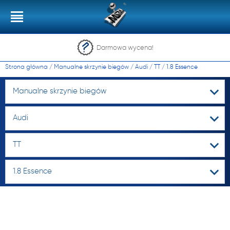
Darmowa wycena!
Strona główna
/
Manualne skrzynie biegów
/
Audi
/
TT
/
1.8 Essence
Manualne skrzynie biegów
Audi
TT
1.8 Essence