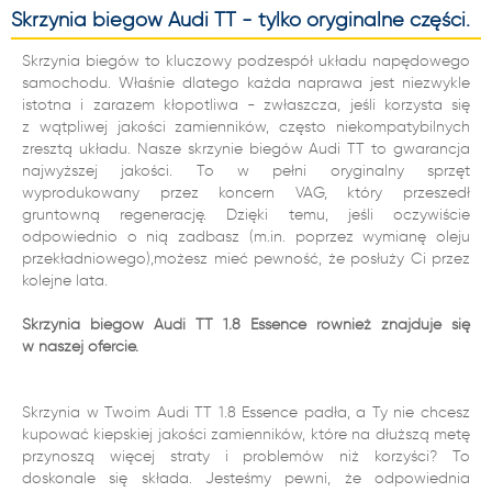
Skrzynia biegów Audi TT - tylko oryginalne części.
Skrzynia biegów to kluczowy podzespół układu napędowego
samochodu. Właśnie dlatego każda naprawa jest niezwykle
istotna i zarazem kłopotliwa - zwłaszcza, jeśli korzysta się
z wątpliwej jakości zamienników, często niekompatybilnych
zresztą układu. Nasze skrzynie biegów Audi TT to gwarancja
najwyższej jakości. To w pełni oryginalny sprzęt
wyprodukowany przez koncern VAG, który przeszedł
gruntowną regenerację. Dzięki temu, jeśli oczywiście
odpowiednio o nią zadbasz (m.in. poprzez wymianę oleju
przekładniowego),możesz mieć pewność, że posłuży Ci przez
kolejne lata.
Skrzynia biegów Audi TT 1.8 Essence również znajduje się
w naszej ofercie.
Skrzynia w Twoim Audi TT 1.8 Essence padła, a Ty nie chcesz
kupować kiepskiej jakości zamienników, które na dłuższą metę
przynoszą więcej straty i problemów niż korzyści? To
doskonale się składa. Jesteśmy pewni, że odpowiednia