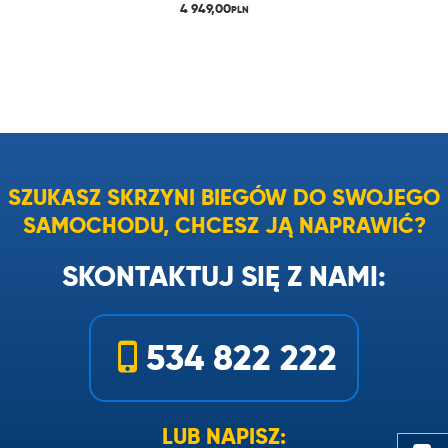
4 949,00
PLN
SZUKASZ SKRZYNI BIEGÓW DO SWOJEGO
SAMOCHODU, CHCESZ JĄ NAPRAWIĆ?
SKONTAKTUJ SIĘ Z NAMI:
534 822 222
LUB NAPISZ: