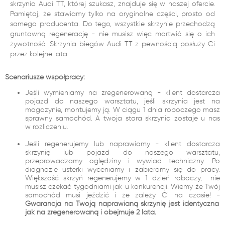
skrzynia Audi TT, której szukasz, znajduje się w naszej ofercie.
Pamiętaj, że stawiamy tylko na oryginalne części, prosto od
samego producenta. Do tego, wszystkie skrzynie przechodzą
gruntowną regenerację - nie musisz więc martwić się o ich
żywotność. Skrzynia biegów Audi TT z pewnością posłuży Ci
przez kolejne lata.
Scenariusze współpracy:
Jeśli wymieniamy na zregenerowaną - klient dostarcza
pojazd do naszego warsztatu, jeśli skrzynia jest na
magazynie, montujemy ją. W ciągu 1 dnia roboczego masz
sprawny samochód. A twoja stara skrzynia zostaje u nas
w rozliczeniu.
Jeśli regenerujemy lub naprawiamy - klient dostarcza
skrzynię lub pojazd do naszego warsztatu,
przeprowadzamy oględziny i wywiad techniczny. Po
diagnozie usterki wyceniamy i zabieramy się do pracy.
Większość skrzyń regenerujemy w 1 dzień roboczy, nie
musisz czekać tygodniami jak u konkurencji. Wiemy że Twój
samochód musi jeździć i że zależy Ci na czasie! -
Gwarancja na Twoją naprawianą skrzynię jest identyczna
jak na zregenerowaną i obejmuje 2 lata.