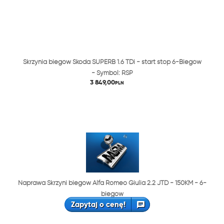
Skrzynia biegów Skoda SUPERB 1.6 TDi - start stop 6-Biegów
- Symbol: RSP
3 849,00
PLN
Naprawa Skrzyni biegów Alfa Romeo Giulia 2.2 JTD - 150KM - 6-
biegów
Zapytaj o cenę!