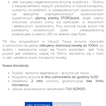
Jeśli kupujesz zregenerowaną skrzynię wysyłkowo - Dbamy
o bezpieczeństwo naszych produktów w trakcie transportu,
wysyłamy na paletach, w zabezpieczonych opakowaniach
lub specjalnie zaprojektowanych opakowaniach
wypełnionych
płynną pianką STOROpack
, dzięki czemu
otrzymasz produkt wolny od uszkodzeń, w starannym
i estetycznym opakowaniu. Przy zwrocie twojej skrzyni nie
pobieramy dodatkowych opłat - zabezpieczoną
przekazujesz kurierowi UPS na terenie całej Polski.
*W obu przypadkach w których Twoja skrzynia zawiodła
a samochód nie jedzie,
oferujemy darmową lawetę do 100km
, by
szybko i bezpiecznie zająć się Twoim pojazdem. Jeśli Twój
pojazd jest oddalony więcej niż 100km, skontaktuj się z nami
w celu ustalenia kosztu transportu lawetą.
Nasze standardy:
Szybka i sprawna regeneracja - skrzynia jak nowa.
Wysyłamy skrzynie
w dniu zamówienia do godziny 14:00.
Udzielamy
2 lata
ochrony gwarancyjnej
bez limitu
kilometrów.
Jakość potwierdzona certyfikatem
TUV ISO9001.
OPCJE DOSTAWY
FORMY PŁATNOŚCI