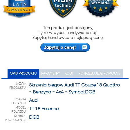
Ten produkt jest dostępny,
tylko w wycenie indywidualnej.
Zapytaj handlowca o najlepszą cenę!
Zapytaj o cenę!
OPIS PRODUKTU
PARAMETRY
KODY
POTRZEBUJESZ POMOCY?
NAZWA
Skrzynia biegów Audi TT Coupe 1.8 Quattro
PRODUKTU:
- Benzyna - 4x4 - Symbol:DQB
MARKA
Audi
POJAZDU:
MODEL
TT 1.8 Essence
POJAZDU:
SYMBOL
DQB
PRODUCENTA: