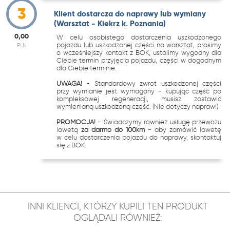
3
Klient dostarcza do naprawy lub wymiany
(Warsztat - Kiekrz k. Poznania)
0,00
W celu osobistego dostarczenia uszkodzonego
pojazdu lub uszkodzonej części na warsztat, prosimy
PLN
o wcześniejszy kontakt z BOK, ustalimy wygodny dla
Ciebie termin przyjęcia pojazdu, części w dogodnym
dla Ciebie terminie.
UWAGA!
- Standardowy zwrot uszkodzonej części
przy wymianie jest wymagany - kupując część po
kompleksowej regeneracji, musisz zostawić
wymienianą uszkodzoną część. (Nie dotyczy napraw!)
PROMOCJA!
- Świadczymy również usługę przewozu
lawetą
za darmo do 100km
- aby zamówić lawetę
w celu dostarczenia pojazdu do naprawy, skontaktuj
się z BOK.
INNI KLIENCI, KTÓRZY KUPILI TEN PRODUKT
OGLĄDALI RÓWNIEŻ: