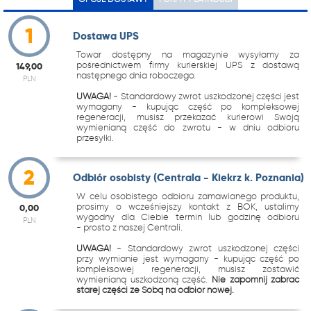
1
Dostawa UPS
Towar dostępny na magazynie wysyłamy za
pośrednictwem firmy kurierskiej UPS z dostawą
149,00
następnego dnia roboczego.
PLN
UWAGA!
- Standardowy zwrot uszkodzonej części jest
wymagany - kupując część po kompleksowej
regeneracji, musisz przekazać kurierowi Swoją
wymienianą część do zwrotu - w dniu odbioru
przesyłki.
2
Odbiór osobisty (Centrala - Kiekrz k. Poznania)
W celu osobistego odbioru zamawianego produktu,
prosimy o wcześniejszy kontakt z BOK, ustalimy
0,00
wygodny dla Ciebie termin lub godzinę odbioru
PLN
- prosto z naszej Centrali.
UWAGA!
- Standardowy zwrot uszkodzonej części
przy wymianie jest wymagany - kupując część po
kompleksowej regeneracji, musisz zostawić
wymienianą uszkodzoną część.
Nie zapomnij zabrać
starej części ze Sobą na odbiór nowej.