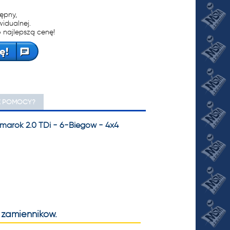
tępny,
widualnej.
 najlepszą cenę!
ę!
Z POMOCY?
marok 2.0 TDi - 6-Biegów - 4x4
 zamienników.