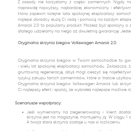
Z zasady nie korzystamy z części zamiennych. Nigdy n
naprawdę najwyższy, najbardziej ekonomiczny i efektywny 
która zapewni kolejne lata spokojnej eksploatacji samocho
najlepsi doradcy służą Ci radą i pomocą na każdym etapie
Amarok 2.0 to popularny produkt. Możesz być spokojny o 
dlatego udzielamy na niego aż dwuletnią gwarancję. Jeste
Oryginalna skrzynia biegów Volkswagen Amarok 2.0.
Oryginalna skrzynia biegów w Twoim samochodzie to gwa
i wielu lat spokojnej eksploatacji samochodu. Zwłaszcza, 
gruntowną regenerację, abyś mógł cieszyć się najefektywni
ryzykuj zakupu tanich zamienników, które w trakcie użytko
Oryginalna skrzynia biegów Volkswagen Amarok lub skrz
Ci najlepszy efekt i spokój, że wybrałeś najlepsze możliwe r
Scenariusze współpracy:
Jeśli wymieniamy na zregenerowaną - klient dostar
skrzynia jest na magazynie, montujemy ją. W ciągu 
A twoja stara skrzynia zostaje u nas w rozliczeniu.