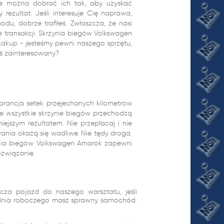
ie można dobrać ich tak, aby uzyskać
rezultat. Jeśli interesuje Cię naprawa,
du, dobrze trafiłeś. Zwłaszcza, że nasi
 transakcji. Skrzynia biegów Volkswagen
zakup - jesteśmy pewni naszego sprzętu,
ś zainteresowany?
rancja setek przejechanych kilometrów
że wszystkie skrzynie biegów przechodzą
ejszym rezultatem. Nie przepłacaj i nie
wania okażą się wadliwe. Nie tędy droga.
ynia biegów Volkswagen Amarok zapewni
ozwiązanie.
cza pojazd do naszego warsztatu, jeśli
1 dnia roboczego masz sprawny samochód.