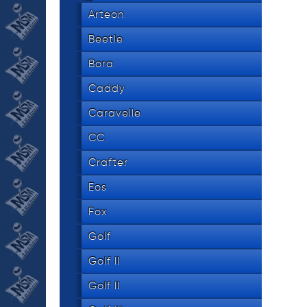
534 8
tel.
Arteon
Beetle
Bora
Caddy
Caravelle
CC
Crafter
Eos
Fox
Golf
Golf II
Golf II