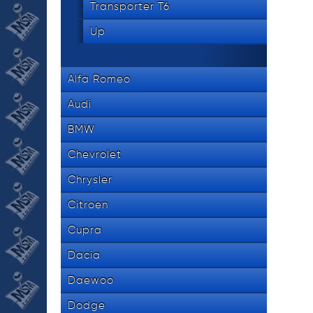
Transporter T6
Up
Alfa Romeo
Audi
BMW
Chevrolet
Chrysler
Citroen
Cupra
Dacia
Daewoo
Dodge