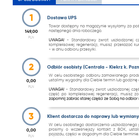
1
Dostawa UPS
Towar dostępny na magazynie wysyłamy za pośr
następnego dnia roboczego.
149,00
PLN
UWAGA!
- Standardowy zwrot uszkodzonej c
kompleksowej regeneracji, musisz przekazać k
- w dniu odbioru przesyłki.
2
Odbiór osobisty (Centrala - Kiekrz k. Poz
W celu osobistego odbioru zamawianego produk
ustalimy wygodny dla Ciebie termin lub godzinę o
0,00
PLN
UWAGA!
- Standardowy zwrot uszkodzonej częś
część po kompleksowej regeneracji, musisz z
zapomnij zabrać starej części ze Sobą na odbiór
3
Klient dostarcza do naprawy lub wymiany 
W celu osobistego dostarczenia uszkodzonego p
prosimy o wcześniejszy kontakt z BOK, ustal
0,00
pojazdu, części w dogodnym dla Ciebie terminie
PLN