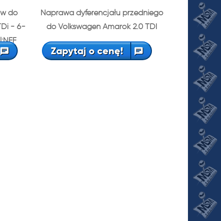
ów do
Naprawa dyferencjału przedniego
Di - 6-
do Volkswagen Amarok 2.0 TDI
l:NFF
Zapytaj o cenę!