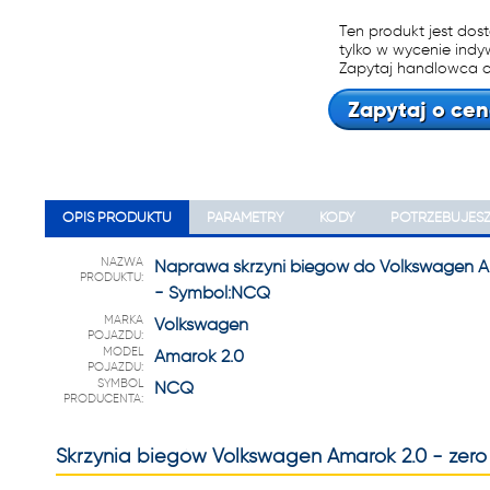
22 222
Ten produkt jest dos
tylko w wycenie indy
Zapytaj handlowca o
Zapytaj o cen
OPIS PRODUKTU
PARAMETRY
KODY
POTRZEBUJES
NAZWA
Naprawa skrzyni biegów do Volkswagen A
PRODUKTU:
- Symbol:NCQ
MARKA
Volkswagen
POJAZDU:
MODEL
Amarok 2.0
POJAZDU:
SYMBOL
NCQ
PRODUCENTA:
Skrzynia biegów Volkswagen Amarok 2.0 - zero