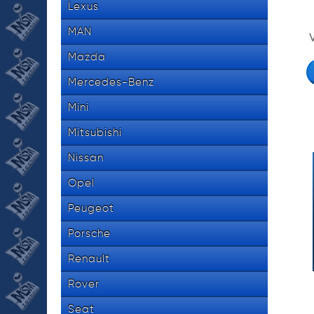
Lexus
MAN
Mazda
Mercedes-Benz
Mini
Mitsubishi
Nissan
Opel
Peugeot
Porsche
Renault
Rover
Seat