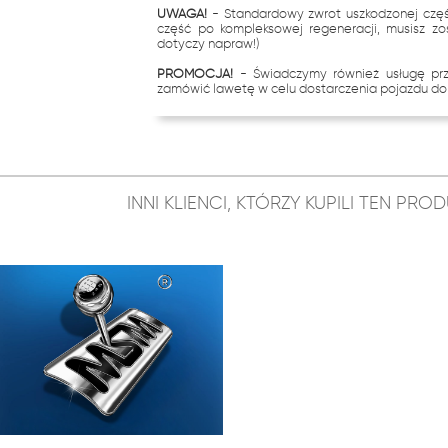
UWAGA!
- Standardowy zwrot uszkodzonej częś
część po kompleksowej regeneracji, musisz zo
dotyczy napraw!)
PROMOCJA!
- Świadczymy również usługę p
zamówić lawetę w celu dostarczenia pojazdu do 
INNI KLIENCI, KTÓRZY KUPILI TEN PR