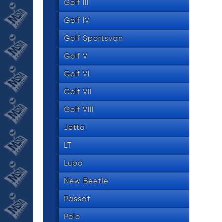
Golf III
Golf IV
Golf Sportsvan
Golf V
Golf VI
Golf VII
Golf VIII
Jetta
LT
Lupo
New Beetle
Passat
Polo