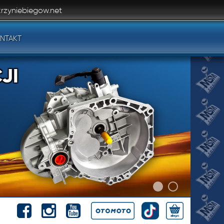
rzyniebiegow.net
NTAKT
JI
JI