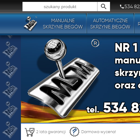
534 82
MANUALNE
AUTOMATYCZNE
Wszystkie typy produktów!
SKRZYNIE BIEGÓW
SKRZYNIE BIEGÓW
NR 
manu
skrzy
oraz 
534 8
tel.
NR 
2 lata gwarancji
Darmowa wycena!