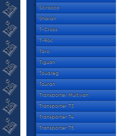
Scirocco
Sharan
T-Cross
T-Roc
Taro
Tiguan
Touareg
Touran
Transporter Multivan
Transporter T3
Transporter T4
Transporter T5