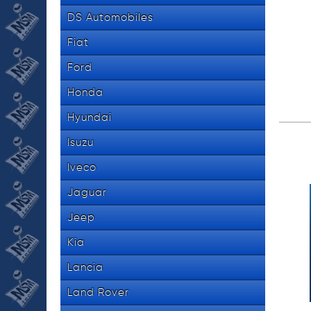
DS Automobiles
Fiat
Ford
Honda
Hyundai
Isuzu
Iveco
Jaguar
Jeep
Kia
Lancia
Land Rover