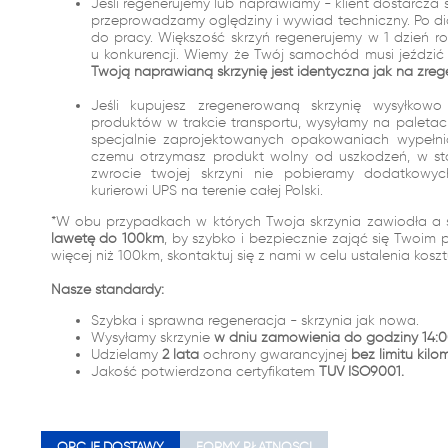
Jeśli regenerujemy lub naprawiamy - klient dostarcza 
przeprowadzamy oględziny i wywiad techniczny. Po dia
do pracy. Większość skrzyń regenerujemy w 1 dzień r
u konkurencji. Wiemy że Twój samochód musi jeździć i
Twoją naprawianą skrzynię jest identyczna jak na zreg
Jeśli kupujesz zregenerowaną skrzynię wysyłko
produktów w trakcie transportu, wysyłamy na palet
specjalnie zaprojektowanych opakowaniach wypełn
czemu otrzymasz produkt wolny od uszkodzeń, w st
zwrocie twojej skrzyni nie pobieramy dodatkowy
kurierowi UPS na terenie całej Polski.
*W obu przypadkach w których Twoja skrzynia zawiodła a 
lawetę do 100km
, by szybko i bezpiecznie zająć się Twoim 
więcej niż 100km, skontaktuj się z nami w celu ustalenia kosz
Nasze standardy:
Szybka i sprawna regeneracja - skrzynia jak nowa.
Wysyłamy skrzynie
w dniu zamówienia do godziny 14:0
Udzielamy
2 lata
ochrony gwarancyjnej
bez limitu kilo
Jakość potwierdzona certyfikatem
TUV ISO9001.
OPCJE DOSTAWY
FORMY PŁATNOŚCI