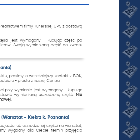
ednictwem firmy kurierskiej UPS z dostawą
zęści jest wymagany - kupując część po
urierowi Swoją wymienianą część do zwrotu
nania)
tu, prosimy o wcześniejszy kontakt z BOK,
dbioru - prosto z naszej Centrali.
ci przy wymianie jest wymagany - kupując
ostawić wymienianą uszkodzoną część.
Nie
 nowej.
(Warsztat - Kiekrz k. Poznania)
ojazdu lub uszkodzonej części na warsztat,
imy wygodny dla Ciebie termin przyjęcia
.