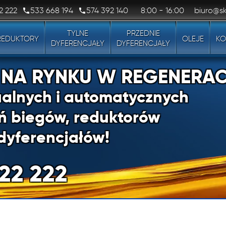
2 222
533 668 194
574 392 140
8:00 - 16:00
biuro@sk
TYLNE
PRZEDNIE
REDUKTORY
OLEJE
KO
DYFERENCJAŁY
DYFERENCJAŁY
1 NA RYNKU W REGENERAC
alnych i automatycznych
ń biegów, reduktorów
dyferencjałów!
22 222
1 NA RYNKU W REGENERAC