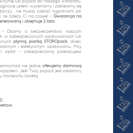
skrzynię lub pojazd do naszego warsztatu,
gnozie usterki wyceniamy i zabieramy się
oboczy, nie musisz czekać tygodniami jak
 że zależy Ci na czasie! -
Gwarancja na
enerowaną i obejmuje 2 lata.
wo - Dbamy o bezpieczeństwo naszych
ach, w zabezpieczonych opakowaniach lub
ionych
płynną pianką STOROpack
, dzięki
arannym i estetycznym opakowaniu. Przy
ch opłat - zabezpieczoną przekazujesz
samochód nie jedzie,
oferujemy darmową
pojazdem. Jeśli Twój pojazd jest oddalony
tu transportu lawetą.
0.
metrów.