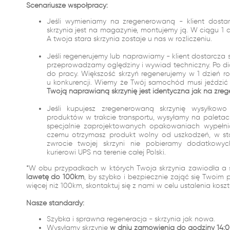
Scenariusze współpracy:
Jeśli wymieniamy na zregenerowaną - klient dostar
skrzynia jest na magazynie, montujemy ją. W ciągu 
A twoja stara skrzynia zostaje u nas w rozliczeniu.
Jeśli regenerujemy lub naprawiamy - klient dostarcza 
przeprowadzamy oględziny i wywiad techniczny. Po dia
do pracy. Większość skrzyń regenerujemy w 1 dzień r
u konkurencji. Wiemy że Twój samochód musi jeździć i
Twoją naprawianą skrzynię jest identyczna jak na zreg
Jeśli kupujesz zregenerowaną skrzynię wysyłko
produktów w trakcie transportu, wysyłamy na palet
specjalnie zaprojektowanych opakowaniach wypełn
czemu otrzymasz produkt wolny od uszkodzeń, w st
zwrocie twojej skrzyni nie pobieramy dodatkowy
kurierowi UPS na terenie całej Polski.
*W obu przypadkach w których Twoja skrzynia zawiodła a 
lawetę do 100km
, by szybko i bezpiecznie zająć się Twoim 
więcej niż 100km, skontaktuj się z nami w celu ustalenia kosz
Nasze standardy:
Szybka i sprawna regeneracja - skrzynia jak nowa.
Wysyłamy skrzynie
w dniu zamówienia do godziny 14:0