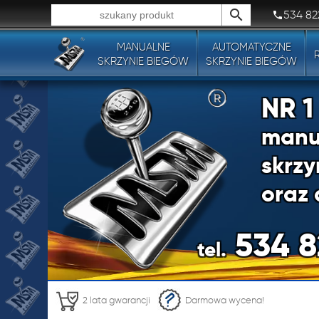
534 82
MANUALNE
AUTOMATYCZNE
Wszystkie typy produktów!
SKRZYNIE BIEGÓW
SKRZYNIE BIEGÓW
NR 
manu
skrzy
oraz 
534 8
tel.
NR 
2 lata gwarancji
Darmowa wycena!