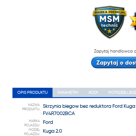
22 222
Zapytaj handlowca o
Zapytaj o dos
OPIS PRODUKTU
PARAMETRY
KODY
POTRZEBUJES
NAZWA
Skrzynia biegów bez reduktora Ford Kuga
PRODUKTU:
FV4R7002BCA
MARKA
Ford
POJAZDU:
MODEL
Kuga 2.0
POJAZDU: