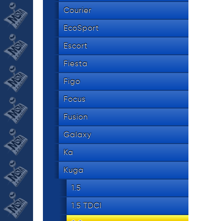
534 8
tel.
Courier
EcoSport
Escort
Fiesta
Figo
Focus
Fusion
Galaxy
Ka
Kuga
1.5
1.5 TDCI