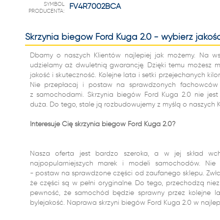
SYMBOL
FV4R7002BCA
PRODUCENTA:
Skrzynia biegów Ford Kuga 2.0 - wybierz jakość
Dbamy o naszych Klientów najlepiej jak możemy. Na wszy
udzielamy aż dwuletnią gwarancję. Dzięki temu możesz m
jakość i skuteczność. Kolejne lata i setki przejechanych k
Nie przepłacaj i postaw na sprawdzonych fachowcó
z samochodami. Skrzynia biegów Ford Kuga 2.0 nie jest
duża. Do tego, stale ją rozbudowujemy z myślą o naszych K
Interesuje Cię skrzynia biegów Ford Kuga 2.0?
Nasza oferta jest bardzo szeroka, a w jej skład wc
najpopularniejszych marek i modeli samochodów. Nie 
- postaw na sprawdzone części od zaufanego sklepu. Zwła
że części są w pełni oryginalne. Do tego, przechodzą nie
pewność, że samochód będzie sprawny przez kolejne lata
bylejakość. Naprawa skrzyni biegów Ford Kuga 2.0 w najlepsz