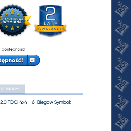
 dostępność!
tępność!
Z POMOCY?
 2.0 TDCi 4x4 - 6-Biegów Symbol: