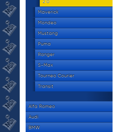
2.0
Maverick
Mondeo
Mustang
Puma
Ranger
S-Max
Tourneo Courier
Transit
Alfa Romeo
Audi
BMW