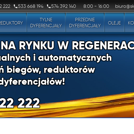
2 222
533 668 194
574 392 140
8:00 - 16:00
biuro@sk
TYLNE
PRZEDNIE
REDUKTORY
OLEJE
KO
DYFERENCJAŁY
DYFERENCJAŁY
1 NA RYNKU W REGENERAC
alnych i automatycznych
ń biegów, reduktorów
dyferencjałów!
22 222
1 NA RYNKU W REGENERAC