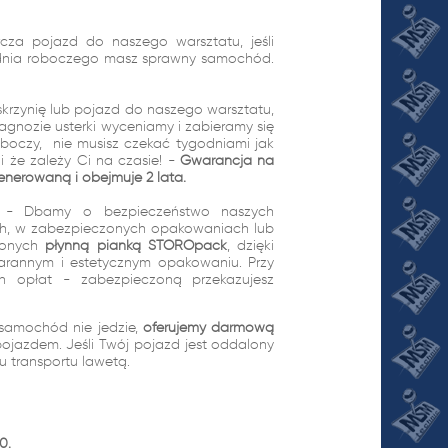
cza pojazd do naszego warsztatu, jeśli
1 dnia roboczego masz sprawny samochód.
skrzynię lub pojazd do naszego warsztatu,
gnozie usterki wyceniamy i zabieramy się
oboczy, nie musisz czekać tygodniami jak
 że zależy Ci na czasie! -
Gwarancja na
enerowaną i obejmuje 2 lata.
wo - Dbamy o bezpieczeństwo naszych
ach, w zabezpieczonych opakowaniach lub
ionych
płynną pianką STOROpack
, dzięki
arannym i estetycznym opakowaniu. Przy
ch opłat - zabezpieczoną przekazujesz
samochód nie jedzie,
oferujemy darmową
pojazdem. Jeśli Twój pojazd jest oddalony
tu transportu lawetą.
0.