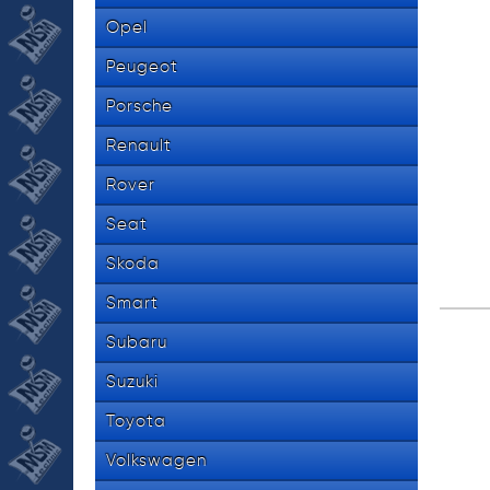
Opel
Peugeot
Porsche
Renault
Rover
Seat
Skoda
Smart
Subaru
Suzuki
Toyota
Volkswagen