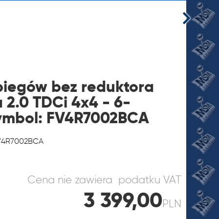
biegów bez reduktora
 2.0 TDCi 4x4 - 6-
ymbol: FV4R7002BCA
JI
FV4R7002BCA
Cena nie zawiera podatku VAT
3 399,00
PLN