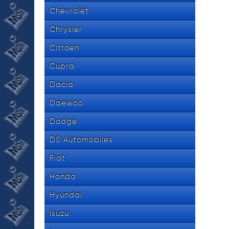
Chevrolet
Chrysler
Citroen
Cupra
Dacia
Daewoo
Dodge
DS Automobiles
Fiat
Honda
Hyundai
Isuzu