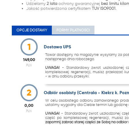
Udzielamy
2 lata
ochrony gwarancyjnej
bez limitu kilo
Jakość potwierdzona certyfikatem
TUV ISO9001.
OPCJE DOSTAWY
FORMY PŁATNOŚCI
1
Dostawa UPS
Towar dostępny na magazynie wysyłamy za pośr
następnego dnia roboczego.
149,00
PLN
UWAGA!
- Standardowy zwrot uszkodzonej c
kompleksowej regeneracji, musisz przekazać k
- w dniu odbioru przesyłki.
2
Odbiór osobisty (Centrala - Kiekrz k. Poz
W celu osobistego odbioru zamawianego produk
ustalimy wygodny dla Ciebie termin lub godzinę o
0,00
PLN
UWAGA!
- Standardowy zwrot uszkodzonej częś
część po kompleksowej regeneracji, musisz z
zapomnij zabrać starej części ze Sobą na odbiór