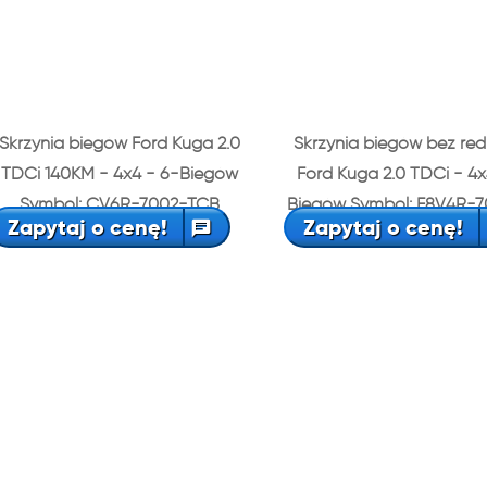
Skrzynia biegów Ford Kuga 2.0
Skrzynia biegów bez re
TDCi 140KM - 4x4 - 6-Biegów
Ford Kuga 2.0 TDCi - 4x
Symbol: CV6R-7002-TCB
Biegów Symbol: F8V4R-
Zapytaj o cenę!
Zapytaj o cenę!