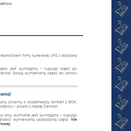
metrów.
ednictwem firmy kurierskiej UPS z dostawą
zęści jest wymagany - kupując część po
urierowi Swoją wymienianą część do zwrotu
nania)
tu, prosimy o wcześniejszy kontakt z BOK,
dbioru - prosto z naszej Centrali.
ci przy wymianie jest wymagany - kupując
ostawić wymienianą uszkodzoną część.
Nie
 nowej.