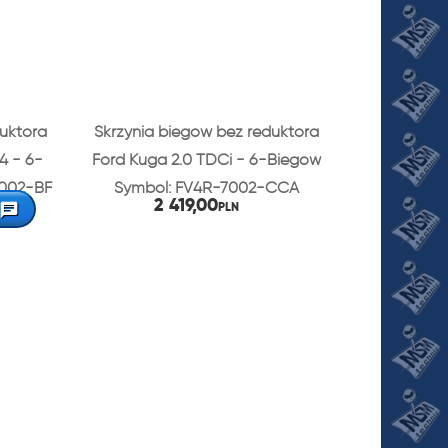
duktora
Skrzynia biegów bez reduktora
4 - 6-
Ford Kuga 2.0 TDCi - 6-Biegów
7002-BF
Symbol: FV4R-7002-CCA
2 419,00
PLN