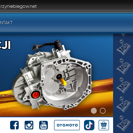
rzyniebiegow.net
NTAKT
JI
JI