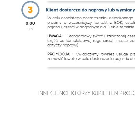
3
Klient dostarcza do naprawy lub wymiany 
W celu osobistego dostarczenia uszkodzonego p
prosimy o wcześniejszy kontakt z BOK, ustal
0,00
pojazdu, części w dogodnym dla Ciebie terminie
PLN
UWAGA!
- Standardowy zwrot uszkodzonej częś
część po kompleksowej regeneracji, musisz zo
dotyczy napraw!)
PROMOCJA!
- Świadczymy również usługę p
zamówić lawetę w celu dostarczenia pojazdu do 
INNI KLIENCI, KTÓRZY KUPILI TEN PR