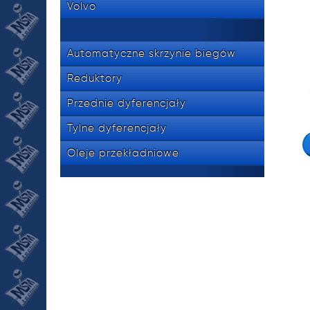
Volvo
Automatyczne skrzynie biegów
Reduktory
Przednie dyferencjały
Tylne dyferencjały
Oleje przekładniowe