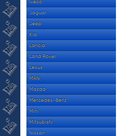
Iveco
Jaguar
Jeep
Kia
Lancia
Land Rover
Lexus
MAN
Mazda
Mercedes-Benz
Mini
Mitsubishi
Nissan