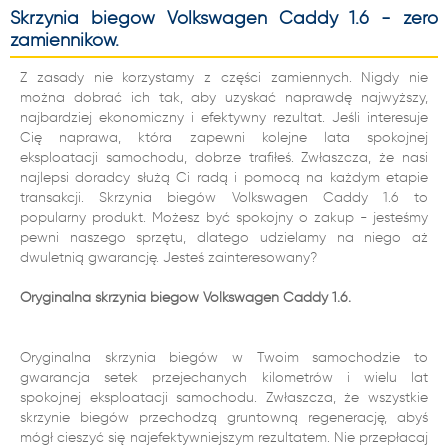
Skrzynia biegów Volkswagen Caddy 1.6 - zero
zamienników.
Z zasady nie korzystamy z części zamiennych. Nigdy nie
można dobrać ich tak, aby uzyskać naprawdę najwyższy,
najbardziej ekonomiczny i efektywny rezultat. Jeśli interesuje
Cię naprawa, która zapewni kolejne lata spokojnej
eksploatacji samochodu, dobrze trafiłeś. Zwłaszcza, że nasi
najlepsi doradcy służą Ci radą i pomocą na każdym etapie
transakcji. Skrzynia biegów Volkswagen Caddy 1.6 to
popularny produkt. Możesz być spokojny o zakup - jesteśmy
pewni naszego sprzętu, dlatego udzielamy na niego aż
dwuletnią gwarancję. Jesteś zainteresowany?
Oryginalna skrzynia biegów Volkswagen Caddy 1.6.
Oryginalna skrzynia biegów w Twoim samochodzie to
gwarancja setek przejechanych kilometrów i wielu lat
spokojnej eksploatacji samochodu. Zwłaszcza, że wszystkie
skrzynie biegów przechodzą gruntowną regenerację, abyś
mógł cieszyć się najefektywniejszym rezultatem. Nie przepłacaj