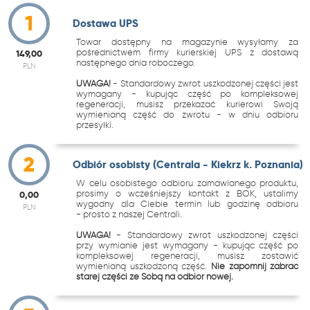
1
Dostawa UPS
Towar dostępny na magazynie wysyłamy za
pośrednictwem firmy kurierskiej UPS z dostawą
149,00
następnego dnia roboczego.
PLN
UWAGA!
- Standardowy zwrot uszkodzonej części jest
wymagany - kupując część po kompleksowej
regeneracji, musisz przekazać kurierowi Swoją
wymienianą część do zwrotu - w dniu odbioru
przesyłki.
2
Odbiór osobisty (Centrala - Kiekrz k. Poznania)
W celu osobistego odbioru zamawianego produktu,
prosimy o wcześniejszy kontakt z BOK, ustalimy
0,00
wygodny dla Ciebie termin lub godzinę odbioru
PLN
- prosto z naszej Centrali.
UWAGA!
- Standardowy zwrot uszkodzonej części
przy wymianie jest wymagany - kupując część po
kompleksowej regeneracji, musisz zostawić
wymienianą uszkodzoną część.
Nie zapomnij zabrać
starej części ze Sobą na odbiór nowej.