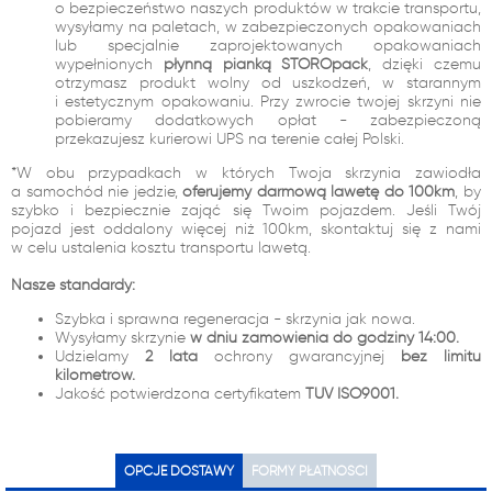
o bezpieczeństwo naszych produktów w trakcie transportu,
wysyłamy na paletach, w zabezpieczonych opakowaniach
lub specjalnie zaprojektowanych opakowaniach
wypełnionych
płynną pianką STOROpack
, dzięki czemu
otrzymasz produkt wolny od uszkodzeń, w starannym
i estetycznym opakowaniu. Przy zwrocie twojej skrzyni nie
pobieramy dodatkowych opłat - zabezpieczoną
przekazujesz kurierowi UPS na terenie całej Polski.
*W obu przypadkach w których Twoja skrzynia zawiodła
a samochód nie jedzie,
oferujemy darmową lawetę do 100km
, by
szybko i bezpiecznie zająć się Twoim pojazdem. Jeśli Twój
pojazd jest oddalony więcej niż 100km, skontaktuj się z nami
w celu ustalenia kosztu transportu lawetą.
Nasze standardy:
Szybka i sprawna regeneracja - skrzynia jak nowa.
Wysyłamy skrzynie
w dniu zamówienia do godziny 14:00.
Udzielamy
2 lata
ochrony gwarancyjnej
bez limitu
kilometrów.
Jakość potwierdzona certyfikatem
TUV ISO9001.
OPCJE DOSTAWY
FORMY PŁATNOŚCI