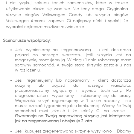
i nie ryzykuj zakupu tanich zamienników, które w trakcie
użytkowania okażą się wadliwe. Nie tędy droga. Oryginalna
skrzynia biegów Volkswagen Caddy lub skrzynia biegów
Volkswagen Amarok zapewni Ci najlepszy efekt i spokój, że
wybrałeś najlepsze możliwe rozwiązanie.
Scenariusze współpracy:
Jeśli wymieniamy na zregenerowaną - klient dostarcza
pojazd do naszego warsztatu, jeśli skrzynia jest na
magazynie, montujemy ją. W ciągu 1 dnia roboczego masz
sprawny samochód. A twoja stara skrzynia zostaje u nas
w rozliczeniu.
Jeśli regenerujemy lub naprawiamy - klient dostarcza
skrzynię lub pojazd do naszego warsztatu,
przeprowadzamy oględziny i wywiad techniczny. Po
diagnozie usterki wyceniamy i zabieramy się do pracy.
Większość skrzyń regenerujemy w 1 dzień roboczy, nie
musisz czekać tygodniami jak u konkurencji. Wiemy że Twój
samochód musi jeździć i że zależy Ci na czasie! -
Gwarancja na Twoją naprawianą skrzynię jest identyczna
jak na zregenerowaną i obejmuje 2 lata.
Jeśli kupujesz zregenerowaną skrzynię wysyłkowo - Dbamy