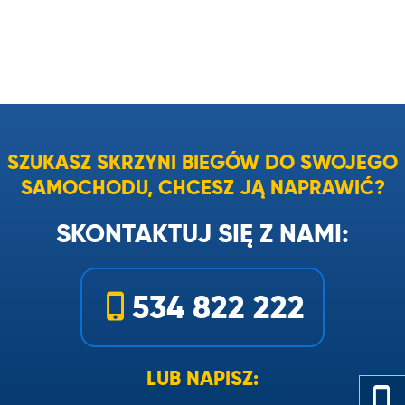
SZUKASZ SKRZYNI BIEGÓW DO SWOJEGO
SAMOCHODU, CHCESZ JĄ NAPRAWIĆ?
SKONTAKTUJ SIĘ Z NAMI:
534 822 222
LUB NAPISZ: