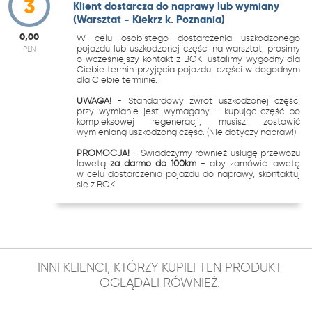
3
Klient dostarcza do naprawy lub wymiany
(Warsztat - Kiekrz k. Poznania)
0,00
W celu osobistego dostarczenia uszkodzonego
pojazdu lub uszkodzonej części na warsztat, prosimy
PLN
o wcześniejszy kontakt z BOK, ustalimy wygodny dla
Ciebie termin przyjęcia pojazdu, części w dogodnym
dla Ciebie terminie.
UWAGA!
- Standardowy zwrot uszkodzonej części
przy wymianie jest wymagany - kupując część po
kompleksowej regeneracji, musisz zostawić
wymienianą uszkodzoną część. (Nie dotyczy napraw!)
PROMOCJA!
- Świadczymy również usługę przewozu
lawetą
za darmo do 100km
- aby zamówić lawetę
w celu dostarczenia pojazdu do naprawy, skontaktuj
się z BOK.
INNI KLIENCI, KTÓRZY KUPILI TEN PRODUKT
OGLĄDALI RÓWNIEŻ: