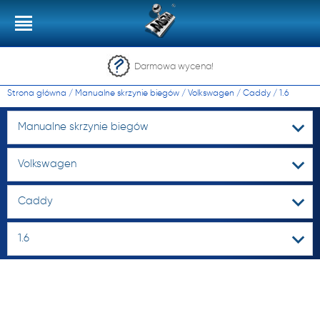
Darmowa wycena!
Strona główna
/
Manualne skrzynie biegów
/
Volkswagen
/
Caddy
/
1.6
Manualne skrzynie biegów
Volkswagen
Caddy
1.6