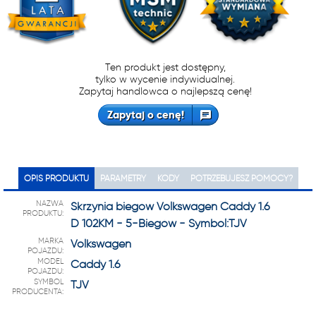
Ten produkt jest dostępny,
tylko w wycenie indywidualnej.
Zapytaj handlowca o najlepszą cenę!
Zapytaj o cenę!
OPIS PRODUKTU
PARAMETRY
KODY
POTRZEBUJESZ POMOCY?
NAZWA
Skrzynia biegów Volkswagen Caddy 1.6
PRODUKTU:
D 102KM - 5-Biegów - Symbol:TJV
MARKA
Volkswagen
POJAZDU:
MODEL
Caddy 1.6
POJAZDU:
SYMBOL
TJV
PRODUCENTA: