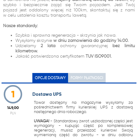
szybko i bezpiecznie zająć się Twoim pojazdem. Jeśli Twój
pojazd jest oddalony więcej niż 100km, skontaktuj się z nami
w celu ustalenia kosztu transportu lawetą.
Nasze standardy:
Szybka i sprawna regeneracja - skrzynia jak nowa.
Wysyłamy skrzynie
w dniu zamówienia do godziny 14:00.
Udzielamy
2 lata
ochrony gwarancyjnej
bez limitu
kilometrów.
Jakość potwierdzona certyfikatem
TUV ISO9001.
OPCJE DOSTAWY
FORMY PŁATNOŚCI
1
Dostawa UPS
Towar dostępny na magazynie wysyłamy za
pośrednictwem firmy kurierskiej UPS z dostawą
149,00
następnego dnia roboczego.
PLN
UWAGA!
- Standardowy zwrot uszkodzonej części jest
wymagany - kupując część po kompleksowej
regeneracji, musisz przekazać kurierowi Swoją
wymienianą część do zwrotu - w dniu odbioru