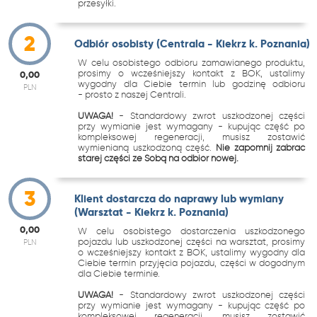
przesyłki.
2
Odbiór osobisty (Centrala - Kiekrz k. Poznania)
W celu osobistego odbioru zamawianego produktu,
prosimy o wcześniejszy kontakt z BOK, ustalimy
0,00
wygodny dla Ciebie termin lub godzinę odbioru
PLN
- prosto z naszej Centrali.
UWAGA!
- Standardowy zwrot uszkodzonej części
przy wymianie jest wymagany - kupując część po
kompleksowej regeneracji, musisz zostawić
wymienianą uszkodzoną część.
Nie zapomnij zabrać
starej części ze Sobą na odbiór nowej.
3
Klient dostarcza do naprawy lub wymiany
(Warsztat - Kiekrz k. Poznania)
0,00
W celu osobistego dostarczenia uszkodzonego
pojazdu lub uszkodzonej części na warsztat, prosimy
PLN
o wcześniejszy kontakt z BOK, ustalimy wygodny dla
Ciebie termin przyjęcia pojazdu, części w dogodnym
dla Ciebie terminie.
UWAGA!
- Standardowy zwrot uszkodzonej części
przy wymianie jest wymagany - kupując część po
kompleksowej regeneracji, musisz zostawić