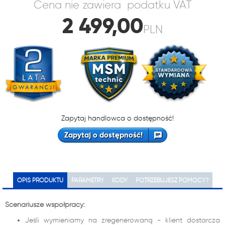
Cena nie zawiera podatku VAT
2 499,00
PLN
Zapytaj handlowca o dostępność!
Zapytaj o dostępność!
OPIS PRODUKTU
PARAMETRY
KODY
POTRZEBUJESZ POMOCY?
Scenariusze współpracy:
Jeśli wymieniamy na zregenerowaną - klient dostarcza