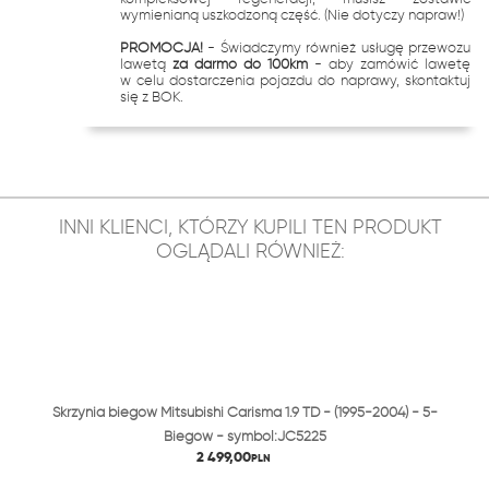
wymienianą uszkodzoną część. (Nie dotyczy napraw!)
PROMOCJA!
- Świadczymy również usługę przewozu
lawetą
za darmo do 100km
- aby zamówić lawetę
w celu dostarczenia pojazdu do naprawy, skontaktuj
się z BOK.
INNI KLIENCI, KTÓRZY KUPILI TEN PRODUKT
OGLĄDALI RÓWNIEŻ:
Skrzynia biegów Mitsubishi Carisma 1.9 TD - (1995-2004) - 5-
Biegów - symbol:JC5225
2 499,00
PLN