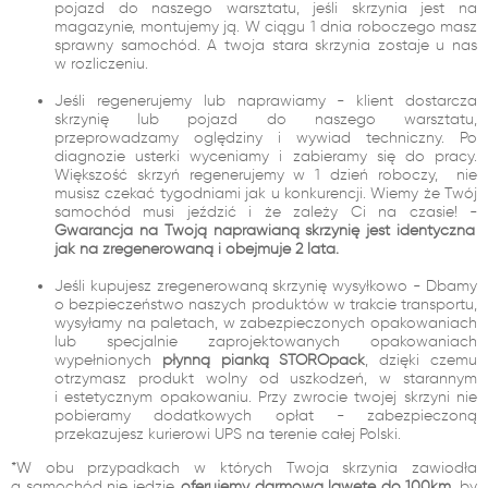
pojazd do naszego warsztatu, jeśli skrzynia jest na
magazynie, montujemy ją. W ciągu 1 dnia roboczego masz
sprawny samochód. A twoja stara skrzynia zostaje u nas
w rozliczeniu.
Jeśli regenerujemy lub naprawiamy - klient dostarcza
skrzynię lub pojazd do naszego warsztatu,
przeprowadzamy oględziny i wywiad techniczny. Po
diagnozie usterki wyceniamy i zabieramy się do pracy.
Większość skrzyń regenerujemy w 1 dzień roboczy, nie
musisz czekać tygodniami jak u konkurencji. Wiemy że Twój
samochód musi jeździć i że zależy Ci na czasie! -
Gwarancja na Twoją naprawianą skrzynię jest identyczna
jak na zregenerowaną i obejmuje 2 lata.
Jeśli kupujesz zregenerowaną skrzynię wysyłkowo - Dbamy
o bezpieczeństwo naszych produktów w trakcie transportu,
wysyłamy na paletach, w zabezpieczonych opakowaniach
lub specjalnie zaprojektowanych opakowaniach
wypełnionych
płynną pianką STOROpack
, dzięki czemu
otrzymasz produkt wolny od uszkodzeń, w starannym
i estetycznym opakowaniu. Przy zwrocie twojej skrzyni nie
pobieramy dodatkowych opłat - zabezpieczoną
przekazujesz kurierowi UPS na terenie całej Polski.
*W obu przypadkach w których Twoja skrzynia zawiodła
a samochód nie jedzie,
oferujemy darmową lawetę do 100km
, by