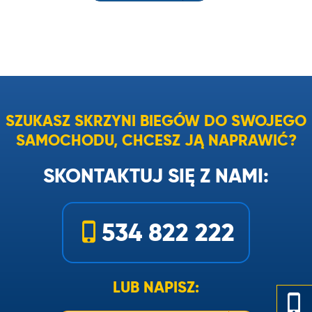
SZUKASZ SKRZYNI BIEGÓW DO SWOJEGO
SAMOCHODU, CHCESZ JĄ NAPRAWIĆ?
SKONTAKTUJ SIĘ Z NAMI:
534 822 222
LUB NAPISZ: