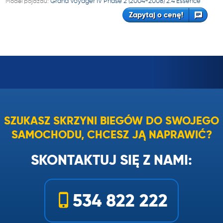
Model pojazdu:
Grand Voyager IV Phase 2 (2004-2008) 2.4 Essence
Zapytaj o cenę!
SZUKASZ SKRZYNI BIEGÓW DO SWOJEGO
SAMOCHODU, CHCESZ JĄ NAPRAWIĆ?
SKONTAKTUJ SIĘ Z NAMI:
534 822 222