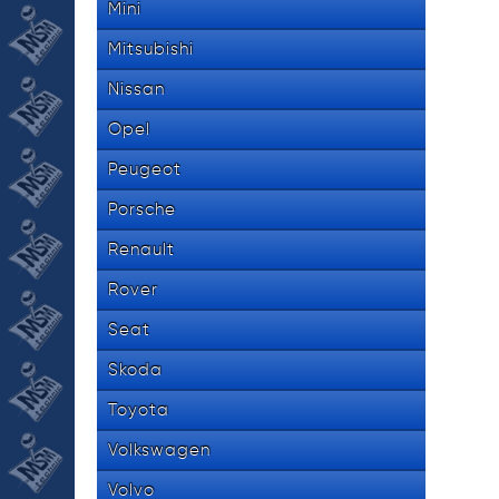
Mini
Mitsubishi
Nissan
Opel
Peugeot
Porsche
Renault
Rover
Seat
Skoda
Toyota
Volkswagen
Volvo