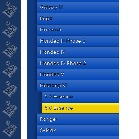
Galaxy III
Kuga
Maverick
Mondeo III Phase 3
Mondeo IV
Mondeo IV Phase 2
Mondeo V
Mustang VI
2.3 Essence
5.0 Essence
Ranger
S-Max