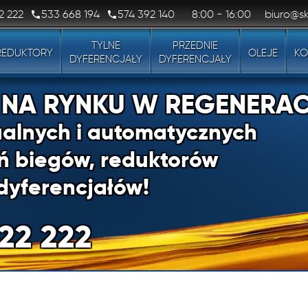
2 222
533 668 194
574 392 140
8:00 - 16:00
biuro@sk
TYLNE
PRZEDNIE
REDUKTORY
OLEJE
KO
DYFERENCJAŁY
DYFERENCJAŁY
1 NA RYNKU W REGENERAC
alnych i automatycznych
ń biegów, reduktorów
dyferencjałów!
22 222
1 NA RYNKU W REGENERAC