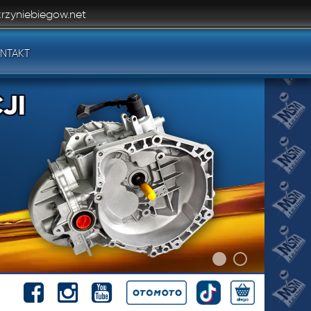
rzyniebiegow.net
NTAKT
JI
JI