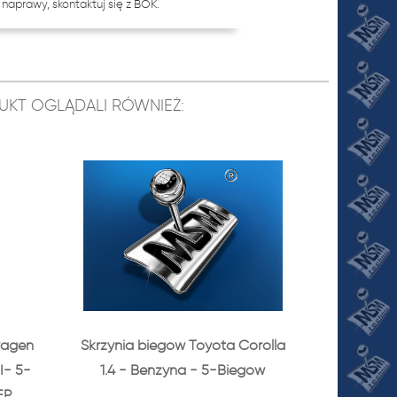
naprawy, skontaktuj się z BOK.
ODUKT OGLĄDALI RÓWNIEŻ:
wagen
Skrzynia biegów Toyota Corolla
I- 5-
1.4 - Benzyna - 5-Biegów
EP