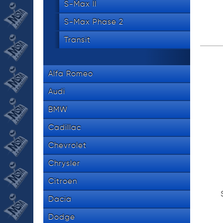
S-Max II
S-Max Phase 2
Transit
Alfa Romeo
Audi
BMW
Cadillac
Chevrolet
Chrysler
Citroen
Dacia
Dodge