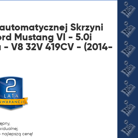
automatycznej Skrzyni
rd Mustang VI - 5.0i
 - V8 32V 419CV - (2014-
JI
tępny,
widualnej.
 najlepszą cenę!