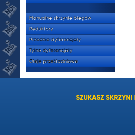
Manualne skrzynie biegów
Reduktory
Przednie dyferencjały
Tylne dyferencjały
Oleje przekładniowe
SZUKASZ SKRZYN