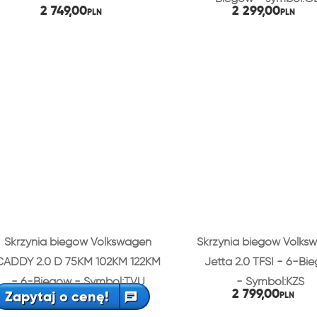
2 749,00
2 299,00
PLN
PLN
Skrzynia biegów Volkswagen
Skrzynia biegów Volks
CADDY 2.0 D 75KM 102KM 122KM
Jetta 2.0 TFSI - 6-Bi
- 6-Biegów - Symbol:TVU
- Symbol:KZS
2 799,00
Zapytaj o cenę!
PLN