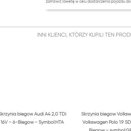
zamówić lawetę w celu dostarczenia pojazdu do 
INNI KLIENCI, KTÓRZY KUPILI TEN PR
Skrzynia biegów Audi A4 2,0 TDi
Skrzynia biegów Volks
16V - 6-Biegów - Symbol:HTA
Volkswagen Polo 1.9 SD
Biegów - symbol:G