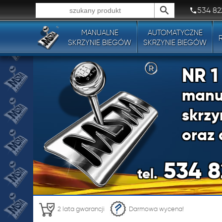
534 82
MANUALNE
AUTOMATYCZNE
Wszystkie typy produktów!
SKRZYNIE BIEGÓW
SKRZYNIE BIEGÓW
NR 
manu
skrzy
oraz 
534 8
tel.
NR 
2 lata gwarancji
Darmowa wycena!