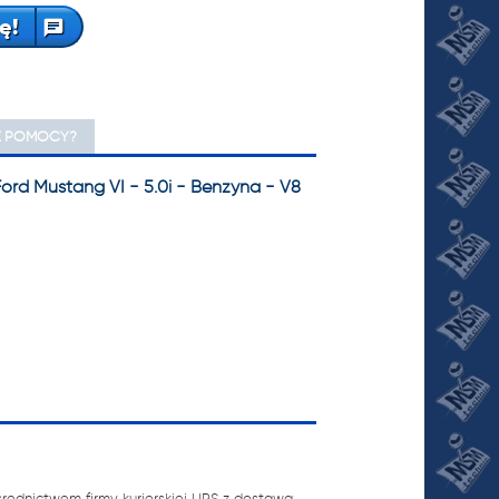
ę!
Z POMOCY?
rd Mustang VI - 5.0i - Benzyna - V8
ednictwem firmy kurierskiej UPS z dostawą