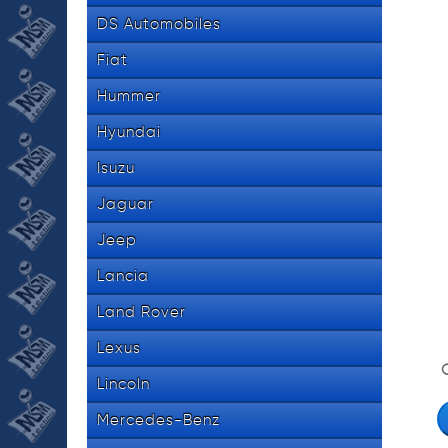
DS Automobiles
Fiat
Hummer
Hyundai
Isuzu
Jaguar
Jeep
Lancia
Land Rover
Lexus
Lincoln
Mercedes-Benz