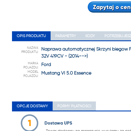
22 222
Zapytaj o cen
OPIS PRODUKTU
PARAMETRY
KODY
POTRZEBUJES
NAZWA
Naprawa automatycznej Skrzyni biegów Fo
PRODUKTU:
32V 419CV - (2014-->)
MARKA
Ford
POJAZDU:
MODEL
Mustang VI 5.0 Essence
POJAZDU:
OPCJE DOSTAWY
FORMY PŁATNOŚCI
1
Dostawa UPS
Towar dostępny na magazynie wysyłamy za pośr