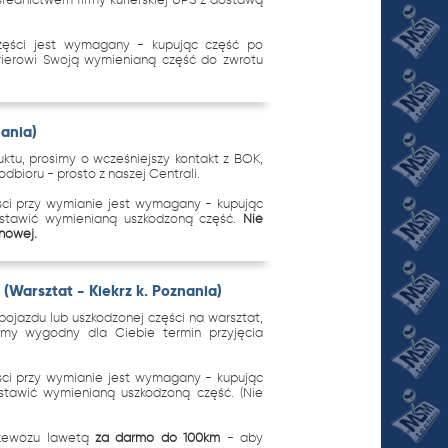
zęści jest wymagany - kupując część po
urierowi Swoją wymienianą część do zwrotu
nania)
tu, prosimy o wcześniejszy kontakt z BOK,
dbioru - prosto z naszej Centrali.
ci przy wymianie jest wymagany - kupując
ostawić wymienianą uszkodzoną część.
Nie
 nowej.
(Warsztat - Kiekrz k. Poznania)
ojazdu lub uszkodzonej części na warsztat,
imy wygodny dla Ciebie termin przyjęcia
.
ci przy wymianie jest wymagany - kupując
stawić wymienianą uszkodzoną część. (Nie
rzewozu lawetą
za darmo do 100km
- aby