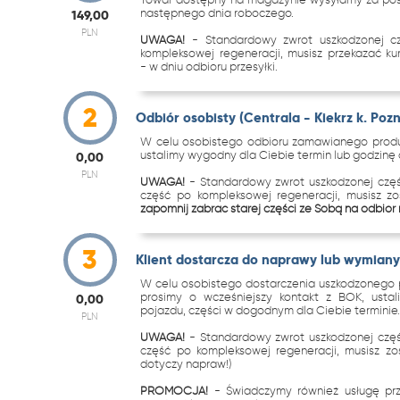
następnego dnia roboczego.
149,00
PLN
UWAGA!
- Standardowy zwrot uszkodzonej c
kompleksowej regeneracji, musisz przekazać k
- w dniu odbioru przesyłki.
2
Odbiór osobisty (Centrala - Kiekrz k. Poz
W celu osobistego odbioru zamawianego produk
ustalimy wygodny dla Ciebie termin lub godzinę o
0,00
PLN
UWAGA!
- Standardowy zwrot uszkodzonej częś
część po kompleksowej regeneracji, musisz z
zapomnij zabrać starej części ze Sobą na odbiór
3
Klient dostarcza do naprawy lub wymiany 
W celu osobistego dostarczenia uszkodzonego p
prosimy o wcześniejszy kontakt z BOK, ustal
0,00
pojazdu, części w dogodnym dla Ciebie terminie
PLN
UWAGA!
- Standardowy zwrot uszkodzonej częś
część po kompleksowej regeneracji, musisz zo
dotyczy napraw!)
PROMOCJA!
- Świadczymy również usługę p