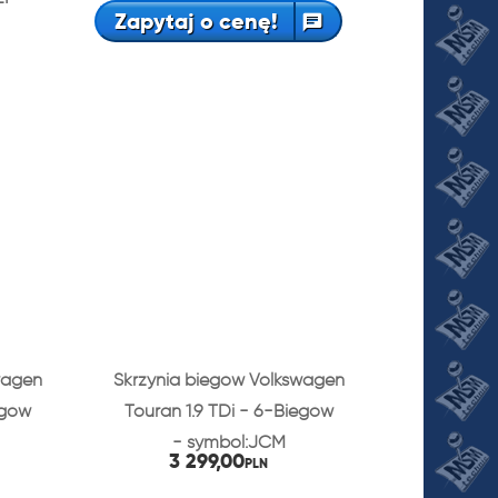
Zapytaj o cenę!
wagen
Skrzynia biegów Volkswagen
egów
Touran 1.9 TDi - 6-Biegów
- symbol:JCM
3 299,00
PLN