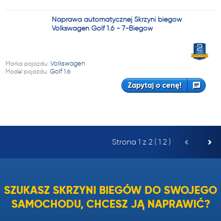
Naprawa automatycznej Skrzyni biegów
Volkswagen Golf 1.6 - 7-Biegów
Marka pojazdu:
Volkswagen
Model pojazdu:
Golf 1.6
Zapytaj o cenę!
Strona 1 z 2 (
1
2
)
SZUKASZ SKRZYNI BIEGÓW DO SWOJEGO
SAMOCHODU, CHCESZ JĄ NAPRAWIĆ?