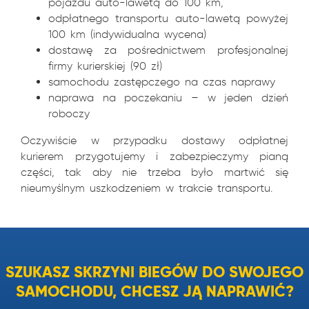
pojazdu auto-lawetą do 100 km,
odpłatnego transportu auto-lawetą powyżej
100 km (indywidualna wycena)
dostawę za pośrednictwem profesjonalnej
firmy kurierskiej (90 zł)
samochodu zastępczego na czas naprawy
naprawa na poczekaniu – w jeden dzień
roboczy
Oczywiście w przypadku dostawy odpłatnej
kurierem przygotujemy i zabezpieczymy pianą
części, tak aby nie trzeba było martwić się
nieumyślnym uszkodzeniem w trakcie transportu.
SZUKASZ SKRZYNI BIEGÓW DO SWOJEGO
SAMOCHODU, CHCESZ JĄ NAPRAWIĆ?