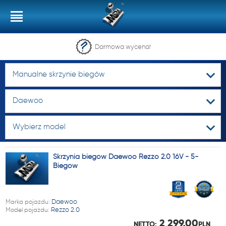
Darmowa wycena!
Manualne skrzynie biegów
Daewoo
Wybierz model
Skrzynia biegów Daewoo Rezzo 2.0 16V - 5-
Biegów
Marka pojazdu:
Daewoo
Model pojazdu:
Rezzo 2.0
2 299,00
NETTO:
PLN