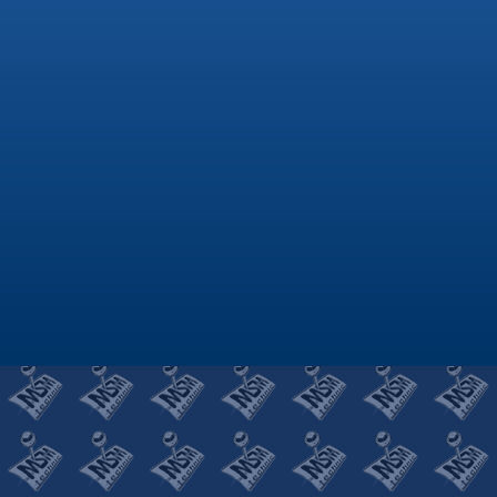
OBJAWY ŚWIADCZĄCE
O NIESPRAWNOŚCI – MANUALNE
SKRZYNIE BIEGÓW Aby jazda
samochodem sprawiała przyjemność,
a auto nie sprawiało przykrych
niespodzianek kierowca powinien
być wyczulony na objawy
świadczące o złym funkcjonowaniu
skrzyni biegów . Bagatelizowanie
spodanych niżej...
Awaria skrzyni biegów.
Awaria skrzyni biegów - prawidłowa
diagnoza Aby jazda samochodem
była przede wszystkim bezpieczna
i przyjemna, a także dawała kierowcy
poczucie komfortu, musimy najpierw
upewnić się, że dany pojazd jest
sprawny. Ogromną rolę odgrywa przy
tym prawidłowa diagnoza skrzyni
biegów, z której problemami boryka
się wiele...