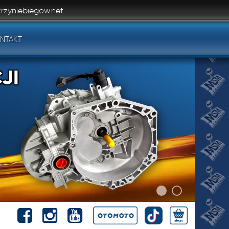
rzyniebiegow.net
NTAKT
JI
JI