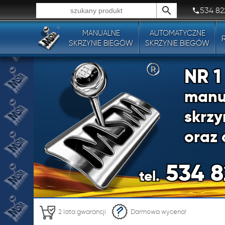
534 82
MANUALNE
AUTOMATYCZNE
Wszystkie typy produktów!
SKRZYNIE BIEGÓW
SKRZYNIE BIEGÓW
NR 
manu
skrzy
oraz 
534 8
tel.
NR 
2 lata gwarancji
Darmowa wycena!