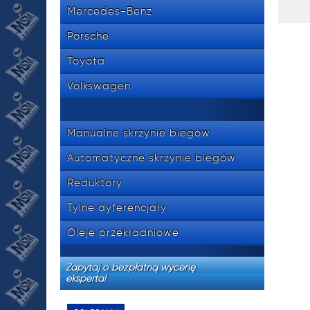
534 8
tel.
Mercedes-Benz
Porsche
Toyota
Volkswagen
Manualne skrzynie biegów
Automatyczne skrzynie biegów
Reduktory
Tylne dyferencjały
Oleje przekładniowe
Zapytaj o bezpłatną wycenę
eksperta!