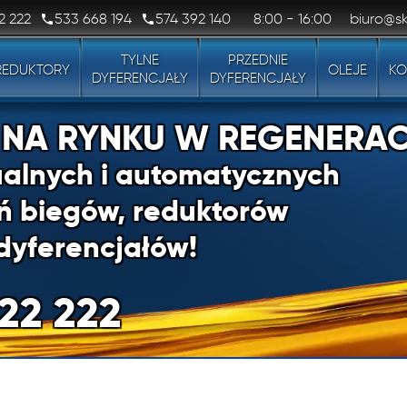
2 222
533 668 194
574 392 140
8:00 - 16:00
biuro@sk
TYLNE
PRZEDNIE
REDUKTORY
OLEJE
KO
DYFERENCJAŁY
DYFERENCJAŁY
1 NA RYNKU W REGENERAC
alnych i automatycznych
ń biegów, reduktorów
dyferencjałów!
22 222
1 NA RYNKU W REGENERAC