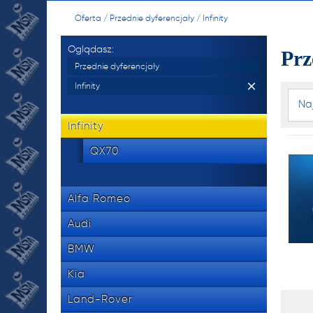
manu
Oferta
/
Przednie dyferencjały
/
Infinity
skrzy
Oglądasz:
Prz
oraz 
Przednie dyferencjały
Infinity
Na
534 8
tel.
Infinity
QX70
NR 
Alfa Romeo
manu
Audi
skrzy
BMW
oraz 
Kia
Land-Rover