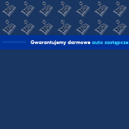
Gwarantujemy darmowe
auto zastępcze
INFORMACJE
ZAKUPY
PO
O firmie
Gwarancja
Pora
Polityka jakości firmy
Wysyłka
Olej
Polityka środowiskowa
Pakowanie
Poli
Troska o środowisko
Jak kupować?
Reg
Obowiązek informacyjny
Płatności?
Praca
GR
Nasz
Gru