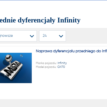
alnych i automatycznych
ń biegów, reduktorów
ednie dyferencjały Infinity
dyferencjałów!
jnowsze
24
22 222
Naprawa dyferencjału przedniego do Infi
1 NA RYNKU W REGENERAC
Marka pojazdu:
Infinity
Model pojazdu:
QX70
alnych i automatycznych
ń biegów, reduktorów
dyferencjałów!