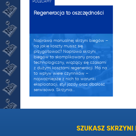
POLECAMY
Regeneracja to oszczędności
Naprawa manualnej skrzyni biegów –
na jakie koszty musisz się
przygotować? Naprawa skrzyni
biegów to skomplikowany proces
technologiczny, wiążący się czasami
z dużymi kosztami regeneracji. Ma na
to wpływ wiele czynników –
najważniejsze z nich to warunki
eksploatacji, styl jazdy oraz dbałość
serwisowa. Skrzynia...
Zużyty olej w skrzyni biegów
objawy.
SZUKASZ SKRZYN
Zużyty olej w skrzyni biegów objawy