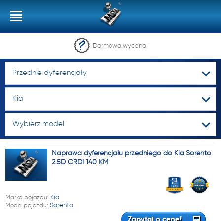
Darmowa wycena!
Przednie dyferencjały
Kia
Wybierz model
Naprawa dyferencjału przedniego do Kia Sorento
2.5D CRDI 140 KM
Marka pojazdu:
Kia
Model pojazdu:
Sorento
Zapytaj o cenę!