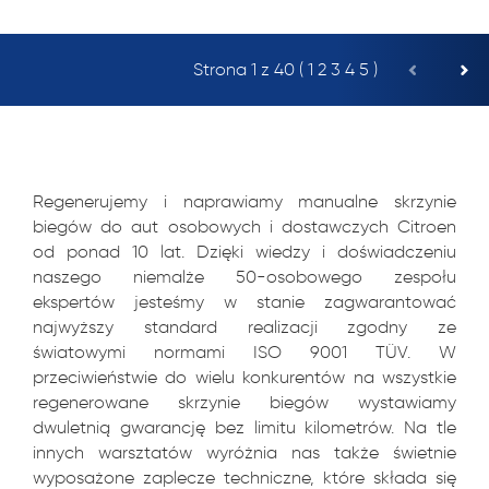
Strona 1 z 40 (
1
2
3
4
5
)
Regenerujemy i naprawiamy manualne skrzynie
biegów do aut osobowych i dostawczych Citroen
od ponad 10 lat. Dzięki wiedzy i doświadczeniu
naszego niemalże 50-osobowego zespołu
ekspertów jesteśmy w stanie zagwarantować
najwyższy standard realizacji zgodny ze
światowymi normami ISO 9001 TÜV. W
przeciwieństwie do wielu konkurentów na wszystkie
regenerowane skrzynie biegów wystawiamy
dwuletnią gwarancję bez limitu kilometrów. Na tle
innych warsztatów wyróżnia nas także świetnie
wyposażone zaplecze techniczne, które składa się