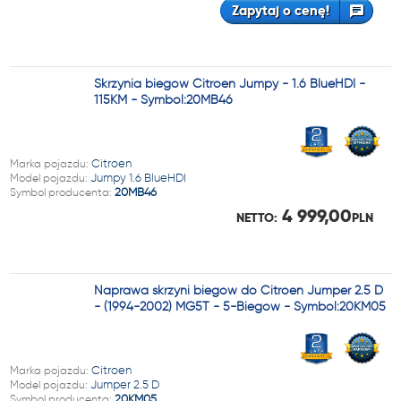
Zapytaj o cenę!
Skrzynia biegów Citroen Jumpy - 1.6 BlueHDI -
115KM - Symbol:20MB46
Marka pojazdu:
Citroen
Model pojazdu:
Jumpy 1.6 BlueHDI
Symbol producenta:
20MB46
4 999,00
NETTO:
PLN
Naprawa skrzyni biegów do Citroen Jumper 2.5 D
- (1994-2002) MG5T - 5-Biegów - Symbol:20KM05
Marka pojazdu:
Citroen
Model pojazdu:
Jumper 2.5 D
Symbol producenta:
20KM05