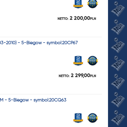
2 200,00
NETTO:
PLN
003-2010) - 5-Biegów - symbol:20CP67
2 299,00
NETTO:
PLN
BVM - 5-Biegów - symbol:20CQ63