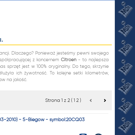
2
u.
rancji. Dlaczego? Ponieważ jesteśmy pewni swojego
współpracującej z koncernem
Citroen
- to najlepsza
 sprzęt jest w 100% oryginalny. Do tego, skrzynie
żyła ich żywotność. To kolejne setki kilometrów,
JI
aw na jakość.
Strona 1 z 2 (
1
2
)
2003-2010) - 5-Biegów - symbol:20CQ03