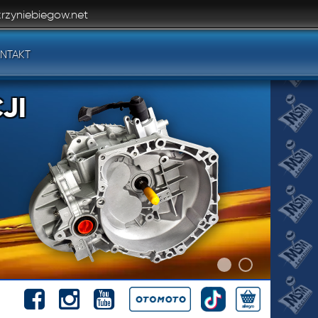
rzyniebiegow.net
NTAKT
JI
JI