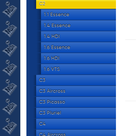
534 8
tel.
C2
1.1 Essence
1.4 Essence
1.4 HDI
1.6 Essence
1.6 HDI
1.6 VTS
C3
C3 Aircross
C3 Picasso
C3 Pluriel
C4
C4 Aircross