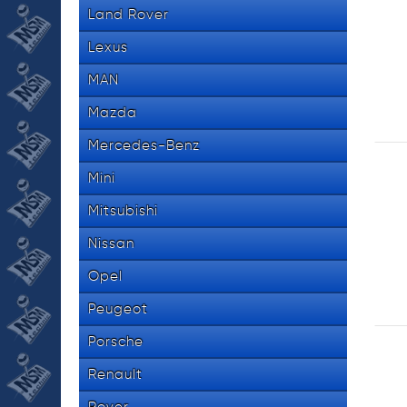
Land Rover
Lexus
MAN
Mazda
Mercedes-Benz
Mini
Mitsubishi
Nissan
Opel
Peugeot
Porsche
Renault