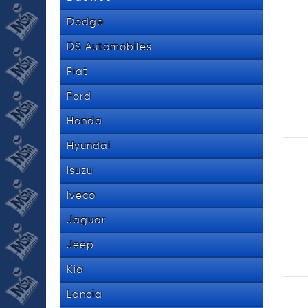
Dodge
DS Automobiles
Fiat
Ford
Honda
Hyundai
Isuzu
Iveco
Jaguar
Jeep
Kia
Lancia