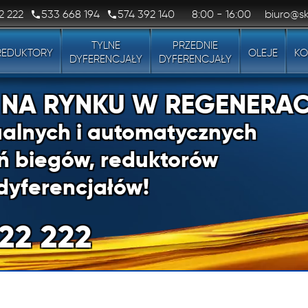
2 222
533 668 194
574 392 140
8:00 - 16:00
biuro@sk
TYLNE
PRZEDNIE
REDUKTORY
OLEJE
KO
DYFERENCJAŁY
DYFERENCJAŁY
1 NA RYNKU W REGENERAC
alnych i automatycznych
ń biegów, reduktorów
dyferencjałów!
22 222
1 NA RYNKU W REGENERAC