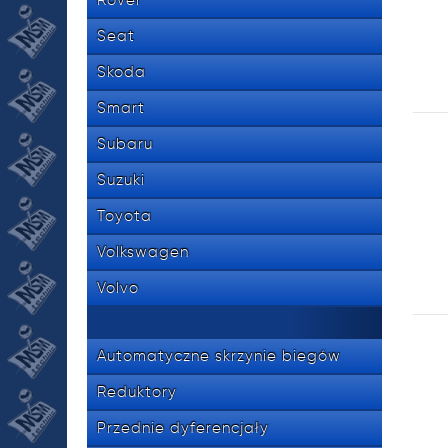
Rover
Seat
Skoda
Smart
Subaru
Suzuki
Toyota
Volkswagen
Volvo
Automatyczne skrzynie biegów
Reduktory
Przednie dyferencjały