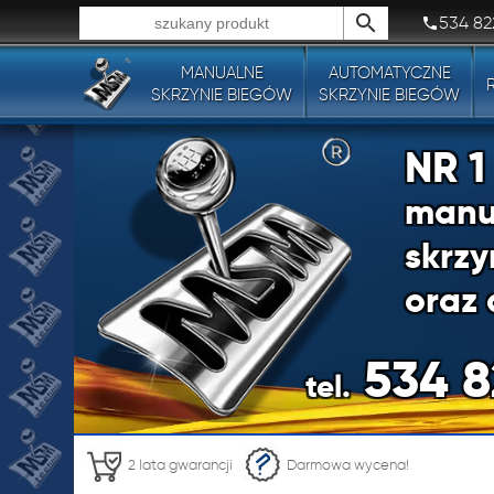
534 82
MANUALNE
AUTOMATYCZNE
Wszystkie typy produktów!
SKRZYNIE BIEGÓW
SKRZYNIE BIEGÓW
NR 
manu
skrzy
oraz 
534 8
tel.
NR 
2 lata gwarancji
Darmowa wycena!