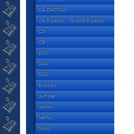
C4 CACTUS
C4 Picasso / Grand Picasso
C5
C8
DS3
DS4
DS5
Evasion
Jumper
Jumpy
Nemo
Saxo