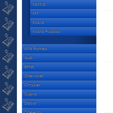
Xantia
XM
Xsara
Xsara Picasso
Alfa Romeo
Audi
BMW
Chevrolet
Chrysler
Cupra
Dacia
Daewoo