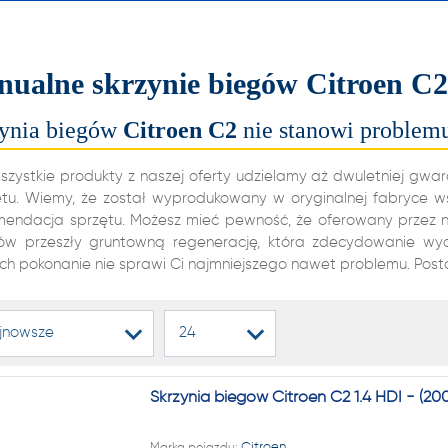
alnych i automatycznych
ń biegów, reduktorów
ualne skrzynie biegów Citroen C
dyferencjałów!
ynia biegów
Citroen
C2
nie stanowi problem
22 222
szystkie produkty z naszej oferty udzielamy aż dwuletniej gwa
ętu. Wiemy, że został wyprodukowany w oryginalnej fabryce 
mendacja sprzętu. Możesz mieć pewność, że oferowany przez nas
ów przeszły gruntowną regenerację, która zdecydowanie wydłu
1 NA RYNKU W REGENERAC
ych pokonanie nie sprawi Ci najmniejszego nawet problemu. Post
alnych i automatycznych
jnowsze
24
ń biegów, reduktorów
dyferencjałów!
Skrzynia biegów Citroen C2 1.4 HDI - (
Marka pojazdu:
Citroen