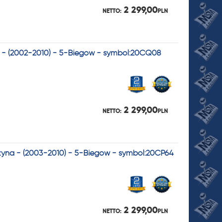
2 299,00
NETTO:
PLN
na - (2002-2010) - 5-Biegów - symbol:20CQ08
2 299,00
NETTO:
PLN
nzyna - (2003-2010) - 5-Biegów - symbol:20CP64
2 299,00
NETTO:
PLN