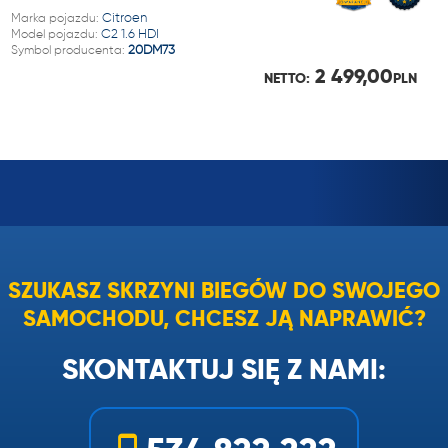
Marka pojazdu:
Citroen
Model pojazdu:
C2 1.6 HDI
Symbol producenta:
20DM73
2 499,00
NETTO:
PLN
SZUKASZ SKRZYNI BIEGÓW DO SWOJEGO
SAMOCHODU, CHCESZ JĄ NAPRAWIĆ?
SKONTAKTUJ SIĘ Z NAMI: