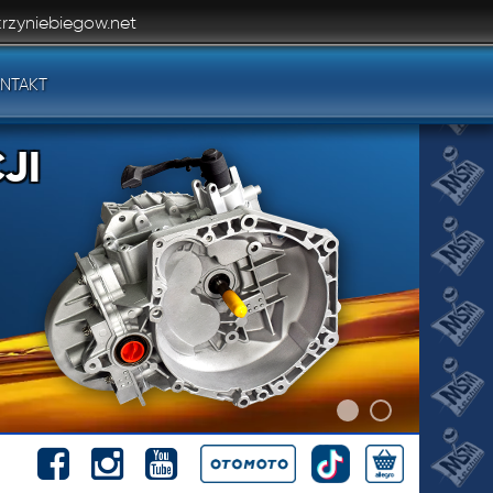
rzyniebiegow.net
NTAKT
JI
JI