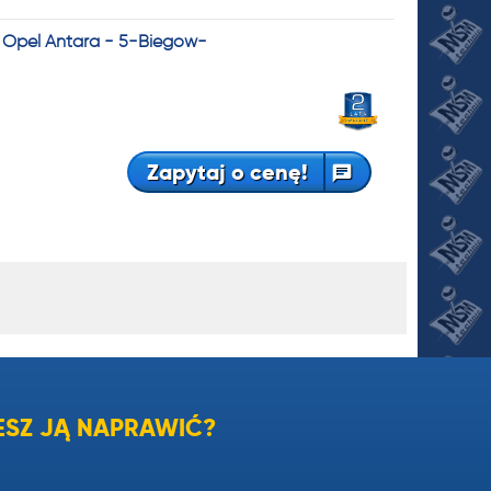
 Opel Antara - 5-Biegów-
Zapytaj o cenę!
SZ JĄ NAPRAWIĆ?