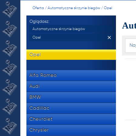
manu
Oferta
/
Automatyczne skrzynie biegów
/
Opel
skrzy
Oglądasz:
Aut
oraz 
Automatyczne skrzynie biegów
Opel
Na
534 8
tel.
Opel
Alfa Romeo
NR 
Audi
manu
BMW
skrzy
Cadillac
oraz 
Chevrolet
Chrysler