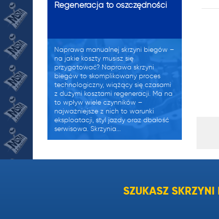
Regeneracja to oszczędności
Naprawa manualnej skrzyni biegów –
na jakie koszty musisz się
przygotować? Naprawa skrzyni
biegów to skomplikowany proces
technologiczny, wiążący się czasami
z dużymi kosztami regeneracji. Ma na
to wpływ wiele czynników –
najważniejsze z nich to warunki
eksploatacji, styl jazdy oraz dbałość
serwisowa. Skrzynia...
Zużyty olej w skrzyni biegów
objawy.
SZUKASZ SKRZYN
Zużyty olej w skrzyni biegów objawy
OBJAWY ŚWIADCZĄCE
O NIESPRAWNOŚCI – MANUALNE