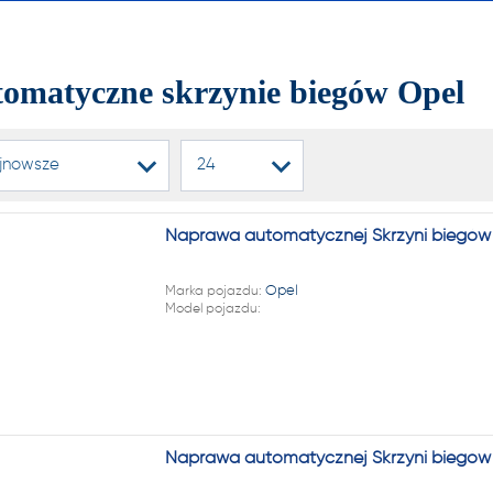
alnych i automatycznych
ń biegów, reduktorów
omatyczne skrzynie biegów Opel
dyferencjałów!
jnowsze
24
22 222
Naprawa automatycznej Skrzyni biegów 
1 NA RYNKU W REGENERAC
Marka pojazdu:
Opel
Model pojazdu:
alnych i automatycznych
ń biegów, reduktorów
dyferencjałów!
Naprawa automatycznej Skrzyni biegów 