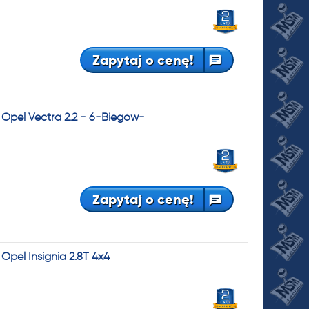
Zapytaj o cenę!
Opel Vectra 2.2 - 6-Biegów-
Zapytaj o cenę!
pel Insignia 2.8T 4x4