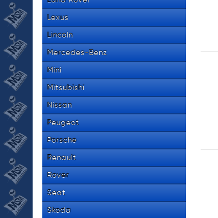
Land Rover
Lexus
Lincoln
Mercedes-Benz
Mini
Mitsubishi
Nissan
Peugeot
Porsche
Renault
Rover
Seat
Skoda