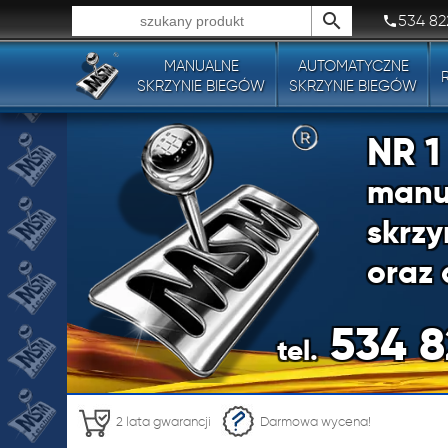
534 82
MANUALNE
AUTOMATYCZNE
Wszystkie typy produktów!
SKRZYNIE BIEGÓW
SKRZYNIE BIEGÓW
NR 
manu
skrzy
oraz 
534 8
tel.
NR 
2 lata gwarancji
Darmowa wycena!