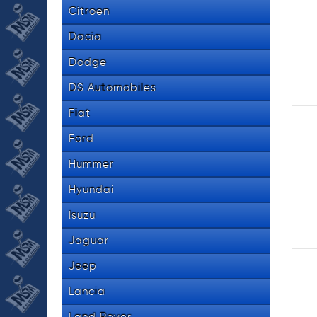
534 8
tel.
Citroen
Dacia
Dodge
DS Automobiles
Fiat
Ford
Hummer
Hyundai
Isuzu
Jaguar
Jeep
Lancia