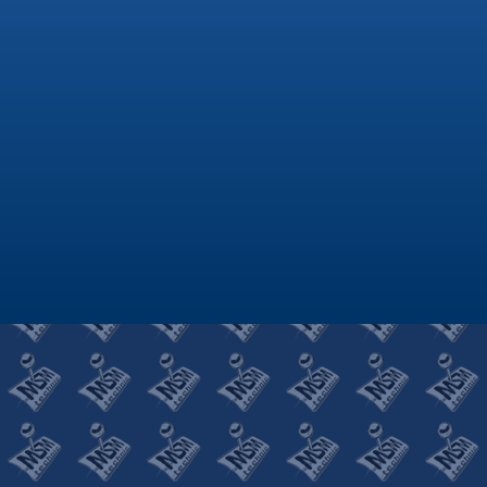
SKRZYNIE BIEGÓW Aby jazda
samochodem sprawiała przyjemność,
a auto nie sprawiało przykrych
niespodzianek kierowca powinien
być wyczulony na objawy
świadczące o złym funkcjonowaniu
skrzyni biegów . Bagatelizowanie
spodanych niżej...
Awaria skrzyni biegów.
Awaria skrzyni biegów - prawidłowa
diagnoza Aby jazda samochodem
była przede wszystkim bezpieczna
i przyjemna, a także dawała kierowcy
poczucie komfortu, musimy najpierw
upewnić się, że dany pojazd jest
sprawny. Ogromną rolę odgrywa przy
tym prawidłowa diagnoza skrzyni
biegów, z której problemami boryka
się wiele...