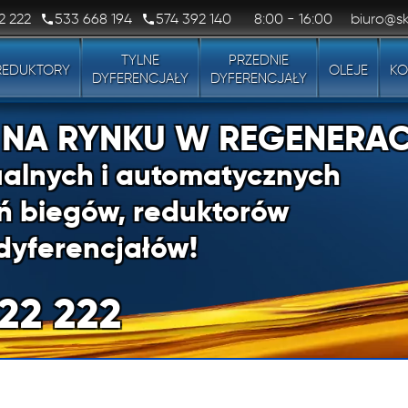
2 222
533 668 194
574 392 140
8:00 - 16:00
biuro@sk
TYLNE
PRZEDNIE
REDUKTORY
OLEJE
KO
DYFERENCJAŁY
DYFERENCJAŁY
1 NA RYNKU W REGENERAC
alnych i automatycznych
ń biegów, reduktorów
dyferencjałów!
22 222
1 NA RYNKU W REGENERAC