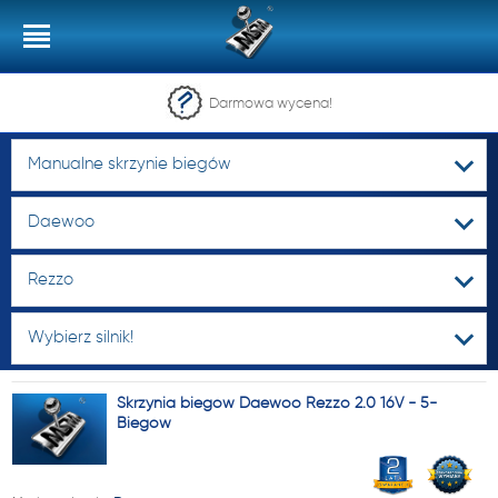
Darmowa wycena!
Manualne skrzynie biegów
Daewoo
Rezzo
Wybierz silnik!
Skrzynia biegów Daewoo Rezzo 2.0 16V - 5-
Biegów