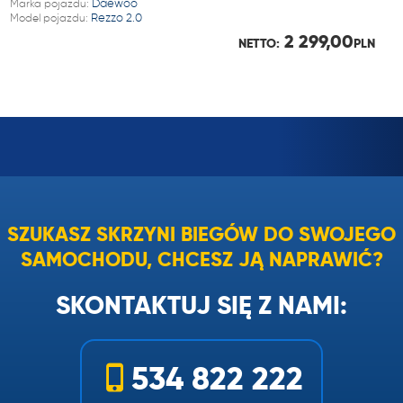
Marka pojazdu:
Daewoo
Model pojazdu:
Rezzo 2.0
2 299,00
NETTO:
PLN
SZUKASZ SKRZYNI BIEGÓW DO SWOJEGO
SAMOCHODU, CHCESZ JĄ NAPRAWIĆ?
SKONTAKTUJ SIĘ Z NAMI:
534 822 222