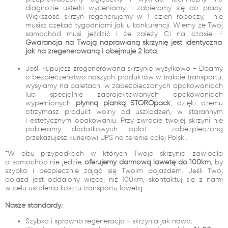
diagnozie usterki wyceniamy i zabieramy się do pracy.
Większość skrzyń regenerujemy w 1 dzień roboczy, nie
musisz czekać tygodniami jak u konkurencji. Wiemy że Twój
samochód musi jeździć i że zależy Ci na czasie! -
Gwarancja na Twoją naprawianą skrzynię jest identyczna
jak na zregenerowaną i obejmuje 2 lata.
Jeśli kupujesz zregenerowaną skrzynię wysyłkowo - Dbamy
o bezpieczeństwo naszych produktów w trakcie transportu,
wysyłamy na paletach, w zabezpieczonych opakowaniach
lub specjalnie zaprojektowanych opakowaniach
wypełnionych
płynną pianką STOROpack
, dzięki czemu
otrzymasz produkt wolny od uszkodzeń, w starannym
i estetycznym opakowaniu. Przy zwrocie twojej skrzyni nie
pobieramy dodatkowych opłat - zabezpieczoną
przekazujesz kurierowi UPS na terenie całej Polski.
*W obu przypadkach w których Twoja skrzynia zawiodła
a samochód nie jedzie,
oferujemy darmową lawetę do 100km
, by
szybko i bezpiecznie zająć się Twoim pojazdem. Jeśli Twój
pojazd jest oddalony więcej niż 100km, skontaktuj się z nami
w celu ustalenia kosztu transportu lawetą.
Nasze standardy:
Szybka i sprawna regeneracja - skrzynia jak nowa.