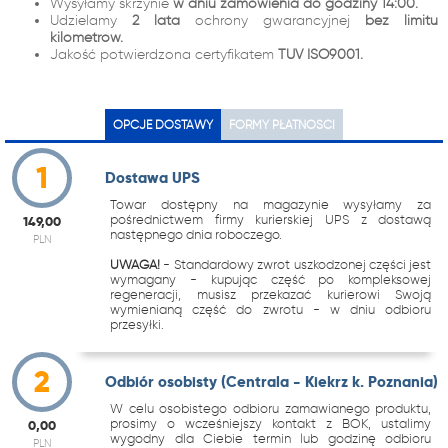
Wysyłamy skrzynie
w dniu zamówienia do godziny 14:00.
Udzielamy
2 lata
ochrony gwarancyjnej
bez limitu
kilometrów.
Jakość potwierdzona certyfikatem
TUV ISO9001.
OPCJE DOSTAWY
FORMY PŁATNOŚCI
1
Dostawa UPS
Towar dostępny na magazynie wysyłamy za
pośrednictwem firmy kurierskiej UPS z dostawą
149,00
następnego dnia roboczego.
PLN
UWAGA!
- Standardowy zwrot uszkodzonej części jest
wymagany - kupując część po kompleksowej
regeneracji, musisz przekazać kurierowi Swoją
wymienianą część do zwrotu - w dniu odbioru
przesyłki.
2
Odbiór osobisty (Centrala - Kiekrz k. Poznania)
W celu osobistego odbioru zamawianego produktu,
prosimy o wcześniejszy kontakt z BOK, ustalimy
0,00
wygodny dla Ciebie termin lub godzinę odbioru
PLN