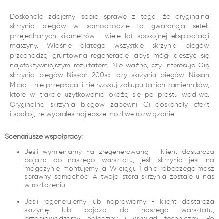
Doskonale zdajemy sobie sprawę z tego, że oryginalna
skrzynia biegów w samochodzie to gwarancja setek
przejechanych kilometrów i wiele lat spokojnej eksploatacji
maszyny. Właśnie dlatego wszystkie skrzynie biegów
przechodzą gruntowną regenerację, abyś mógł cieszyć się
najefektywniejszym rezultatem. Nie ważne, czy interesuje Cię
skrzynia biegów Nissan 200sx, czy skrzynia biegów Nissan
Micra - nie przepłacaj i nie ryzykuj zakupu tanich zamienników,
które w trakcie użytkowania okażą się po prostu wadliwe.
Oryginalna skrzynia biegów zapewni Ci doskonały efekt
i spokój, że wybrałeś najlepsze możliwe rozwiązanie.
Scenariusze współpracy:
Jeśli wymieniamy na zregenerowaną - klient dostarcza
pojazd do naszego warsztatu, jeśli skrzynia jest na
magazynie, montujemy ją. W ciągu 1 dnia roboczego masz
sprawny samochód. A twoja stara skrzynia zostaje u nas
w rozliczeniu.
Jeśli regenerujemy lub naprawiamy - klient dostarcza
skrzynię lub pojazd do naszego warsztatu,
przeprowadzamy oględziny i wywiad techniczny. Po