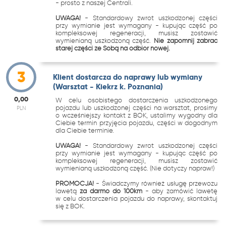
- prosto z naszej Centrali.
UWAGA!
- Standardowy zwrot uszkodzonej części
przy wymianie jest wymagany - kupując część po
kompleksowej regeneracji, musisz zostawić
wymienianą uszkodzoną część.
Nie zapomnij zabrać
starej części ze Sobą na odbiór nowej.
3
Klient dostarcza do naprawy lub wymiany
(Warsztat - Kiekrz k. Poznania)
0,00
W celu osobistego dostarczenia uszkodzonego
pojazdu lub uszkodzonej części na warsztat, prosimy
PLN
o wcześniejszy kontakt z BOK, ustalimy wygodny dla
Ciebie termin przyjęcia pojazdu, części w dogodnym
dla Ciebie terminie.
UWAGA!
- Standardowy zwrot uszkodzonej części
przy wymianie jest wymagany - kupując część po
kompleksowej regeneracji, musisz zostawić
wymienianą uszkodzoną część. (Nie dotyczy napraw!)
PROMOCJA!
- Świadczymy również usługę przewozu
lawetą
za darmo do 100km
- aby zamówić lawetę
w celu dostarczenia pojazdu do naprawy, skontaktuj
się z BOK.