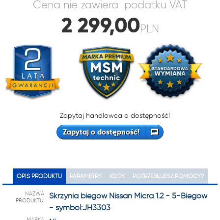
Cena nie zawiera podatku VAT
2 299,00
PLN
Zapytaj handlowca o dostępność!
Zapytaj o dostępność!
OPIS PRODUKTU
PARAMETRY
KODY
POTRZEBUJESZ POMOCY?
NAZWA
Skrzynia biegów Nissan Micra 1.2 - 5-Biegów
PRODUKTU:
- symbol:JH3303
MARKA