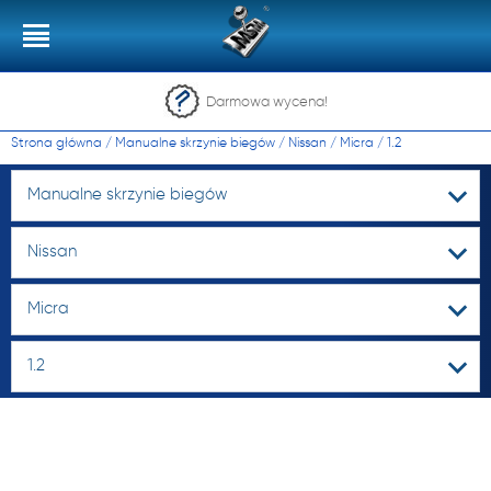
Darmowa wycena!
Strona główna
/
Manualne skrzynie biegów
/
Nissan
/
Micra
/
1.2
Manualne skrzynie biegów
Nissan
Micra
1.2