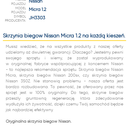
Nissan
POJAZDU:
MODEL
Micra 1.2
POJAZDU:
SYMBOL
JH3303
PRODUCENTA:
Skrzynia biegów Nissan Micra 1.2 na każdą kieszeń.
Musisz wiedzieć, że na wszystkie produkty z naszej oferty
udzielamy aż dwuletniej gwarancji. Dlaczego? Jesteśmy pewni
swojego sprzętu i wiemy, że został wyprodukowany
w oryginalnej fabryce współpracującej z koncernem Nissan
- to najlepsza rekomendacja sprzętu. Skrzynia biegów Nissan
Micra, skrzynia biegów Nissan 200sx, czy skrzynia biegów
Nissan 350Z. Nie stanowią problemu - nasza oferta jest
bardzo rozbudowana. To pewność, że oferowany przez nas
sprzęt jest w 100% oryginalny. Do tego, skrzynie biegów
przeszły gruntowną regenerację, która zdecydowanie
wydłużyła ich żywotność, dzięki czemu Twój samochód będzie
jak najbardziej efektywny.
Oryginalna skrzynia biegów Nissan.