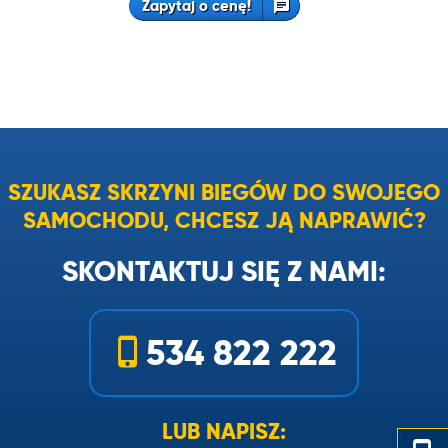
Zapytaj o cenę!
SZUKASZ SKRZYNI BIEGÓW DO SWOJEGO
SAMOCHODU, CHCESZ JĄ NAPRAWIĆ?
SKONTAKTUJ SIĘ Z NAMI:
534 822 222
LUB NAPISZ: