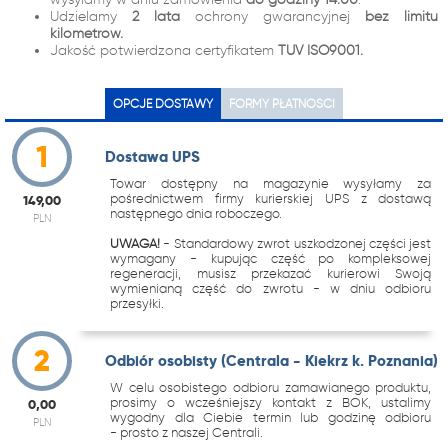
Udzielamy
2 lata
ochrony gwarancyjnej
bez limitu
kilometrów.
Jakość potwierdzona certyfikatem
TUV ISO9001.
OPCJE DOSTAWY
FORMY PŁATNOŚCI
1
Dostawa UPS
Towar dostępny na magazynie wysyłamy za
pośrednictwem firmy kurierskiej UPS z dostawą
149,00
następnego dnia roboczego.
PLN
UWAGA!
- Standardowy zwrot uszkodzonej części jest
wymagany - kupując część po kompleksowej
regeneracji, musisz przekazać kurierowi Swoją
wymienianą część do zwrotu - w dniu odbioru
przesyłki.
2
Odbiór osobisty (Centrala - Kiekrz k. Poznania)
W celu osobistego odbioru zamawianego produktu,
prosimy o wcześniejszy kontakt z BOK, ustalimy
0,00
wygodny dla Ciebie termin lub godzinę odbioru
PLN
- prosto z naszej Centrali.