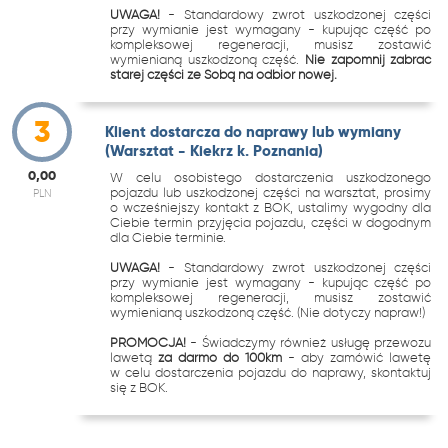
UWAGA!
- Standardowy zwrot uszkodzonej części
przy wymianie jest wymagany - kupując część po
kompleksowej regeneracji, musisz zostawić
wymienianą uszkodzoną część.
Nie zapomnij zabrać
starej części ze Sobą na odbiór nowej.
3
Klient dostarcza do naprawy lub wymiany
(Warsztat - Kiekrz k. Poznania)
0,00
W celu osobistego dostarczenia uszkodzonego
pojazdu lub uszkodzonej części na warsztat, prosimy
PLN
o wcześniejszy kontakt z BOK, ustalimy wygodny dla
Ciebie termin przyjęcia pojazdu, części w dogodnym
dla Ciebie terminie.
UWAGA!
- Standardowy zwrot uszkodzonej części
przy wymianie jest wymagany - kupując część po
kompleksowej regeneracji, musisz zostawić
wymienianą uszkodzoną część. (Nie dotyczy napraw!)
PROMOCJA!
- Świadczymy również usługę przewozu
lawetą
za darmo do 100km
- aby zamówić lawetę
w celu dostarczenia pojazdu do naprawy, skontaktuj
się z BOK.