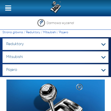
Darmowa wycena!
Strona główna
/
Reduktory
/
Mitsubishi
/
Pajero
Reduktory
Mitsubishi
Pajero