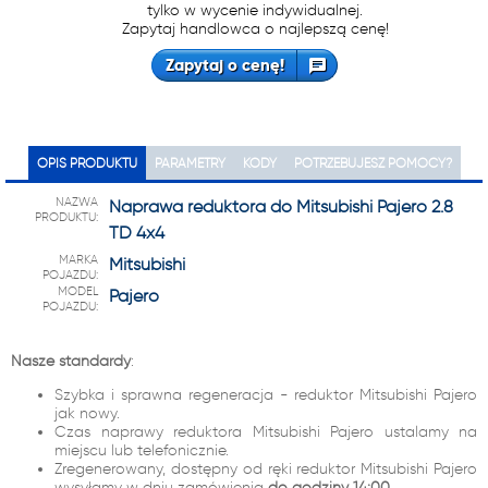
tylko w wycenie indywidualnej.
Zapytaj handlowca o najlepszą cenę!
Zapytaj o cenę!
OPIS PRODUKTU
PARAMETRY
KODY
POTRZEBUJESZ POMOCY?
NAZWA
Naprawa reduktora do Mitsubishi Pajero 2.8
PRODUKTU:
TD 4x4
MARKA
Mitsubishi
POJAZDU:
MODEL
Pajero
POJAZDU:
Nasze standardy
:
Szybka i sprawna regeneracja - reduktor Mitsubishi Pajero
jak nowy.
Czas naprawy reduktora Mitsubishi Pajero ustalamy na
miejscu lub telefonicznie.
Zregenerowany, dostępny od ręki reduktor Mitsubishi Pajero
wysyłamy w dniu zamówienia
do godziny 14:00
.