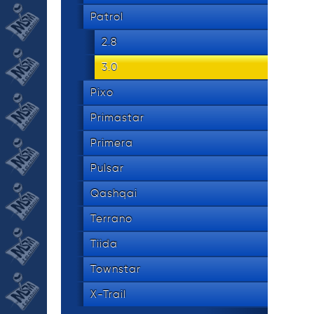
Patrol
2.8
3.0
Pixo
Primastar
Primera
Pulsar
Qashqai
Terrano
Tiida
Townstar
X-Trail