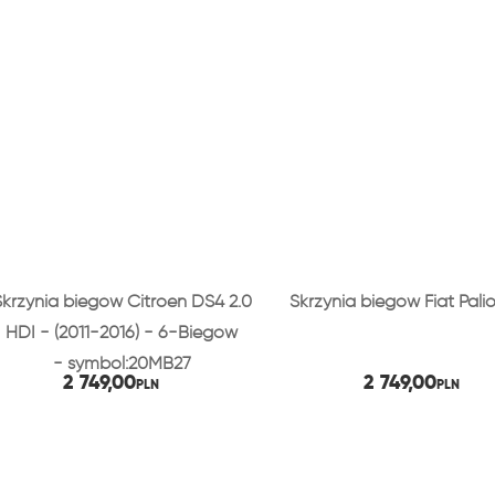
Skrzynia biegów Citroen DS4 2.0
Skrzynia biegów Fiat Palio
HDI - (2011-2016) - 6-Biegów
- symbol:20MB27
2 749,00
2 749,00
PLN
PLN