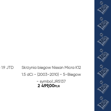
 1.9 JTD
Skrzynia biegów Nissan Micra K12
1.5 dCi - (2003-2010) - 5-Biegów
- symbol:JR5137
2 499,00
PLN