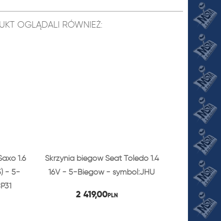
ODUKT OGLĄDALI RÓWNIEŻ:
Saxo 1.6
Skrzynia biegów Seat Toledo 1.4
) - 5-
16V - 5-Biegów - symbol:JHU
P31
2 419,00
PLN