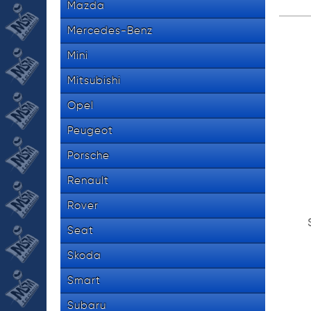
Mazda
Mercedes-Benz
Mini
Mitsubishi
Opel
Peugeot
Porsche
Renault
Rover
Seat
Skoda
Smart
Subaru