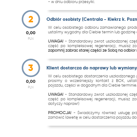
- w dniu odbioru przesyłki.
2
Odbiór osobisty (Centrala - Kiekrz k. Poz
W celu osobistego odbioru zamawianego produk
ustalimy wygodny dla Ciebie termin lub godzinę o
0,00
PLN
UWAGA!
- Standardowy zwrot uszkodzonej częś
część po kompleksowej regeneracji, musisz z
zapomnij zabrać starej części ze Sobą na odbiór
3
Klient dostarcza do naprawy lub wymiany 
W celu osobistego dostarczenia uszkodzonego p
prosimy o wcześniejszy kontakt z BOK, ustal
0,00
pojazdu, części w dogodnym dla Ciebie terminie
PLN
UWAGA!
- Standardowy zwrot uszkodzonej częś
część po kompleksowej regeneracji, musisz zo
dotyczy napraw!)
PROMOCJA!
- Świadczymy również usługę p
zamówić lawetę w celu dostarczenia pojazdu do 