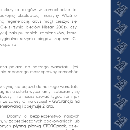
na skrzynia biegów w samochodzie to
pokojnej eksploatacji maszyny. Właśnie
ną regenerację, abyś mógł cieszyć się
e Cię skrzynia biegów Nissan 200sx, czy
zykuj zakupu tanich zamienników, które
ryginalna skrzynia biegów zapewni Ci
wiązanie.
cza pojazd do naszego warsztatu, jeśli
1 dnia roboczego masz sprawny samochód.
skrzynię lub pojazd do naszego warsztatu,
gnozie usterki wyceniamy i zabieramy się
oboczy, nie musisz czekać tygodniami jak
 że zależy Ci na czasie! -
Gwarancja na
enerowaną i obejmuje 2 lata.
wo - Dbamy o bezpieczeństwo naszych
ach, w zabezpieczonych opakowaniach lub
ionych
płynną pianką STOROpack
, dzięki