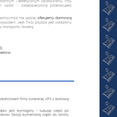
arannym i estetycznym opakowaniu. Przy
ch opłat - zabezpieczoną przekazujesz
samochód nie jedzie,
oferujemy darmową
pojazdem. Jeśli Twój pojazd jest oddalony
tu transportu lawetą.
0.
metrów.
ednictwem firmy kurierskiej UPS z dostawą
zęści jest wymagany - kupując część po
urierowi Swoją wymienianą część do zwrotu