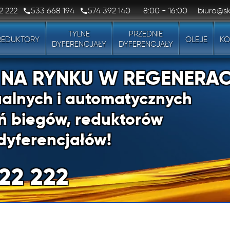
2 222
533 668 194
574 392 140
8:00 - 16:00
biuro@sk
TYLNE
PRZEDNIE
REDUKTORY
OLEJE
KO
DYFERENCJAŁY
DYFERENCJAŁY
1 NA RYNKU W REGENERAC
alnych i automatycznych
ń biegów, reduktorów
dyferencjałów!
22 222
1 NA RYNKU W REGENERAC