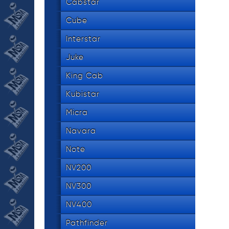
534 8
Cabstar
tel.
Cube
Interstar
Juke
King Cab
Kubistar
Micra
Navara
Note
NV200
NV300
NV400
Pathfinder