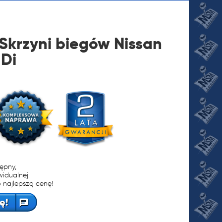
krzyni biegów Nissan
 Di
JI
tępny,
widualnej.
 najlepszą cenę!
ę!