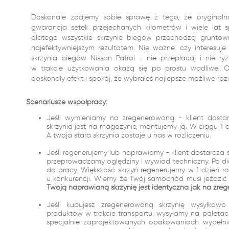
Doskonale zdajemy sobie sprawę z tego, że oryginal
gwarancja setek przejechanych kilometrów i wiele lat s
dlatego wszystkie skrzynie biegów przechodzą gruntow
najefektywniejszym rezultatem. Nie ważne, czy interesuj
skrzynia biegów Nissan Patrol - nie przepłacaj i nie ry
w trakcie użytkowania okażą się po prostu wadliwe. O
doskonały efekt i spokój, że wybrałeś najlepsze możliwe roz
Scenariusze współpracy:
Jeśli wymieniamy na zregenerowaną - klient dostar
skrzynia jest na magazynie, montujemy ją. W ciągu 
A twoja stara skrzynia zostaje u nas w rozliczeniu.
Jeśli regenerujemy lub naprawiamy - klient dostarcza 
przeprowadzamy oględziny i wywiad techniczny. Po dia
do pracy. Większość skrzyń regenerujemy w 1 dzień r
u konkurencji. Wiemy że Twój samochód musi jeździć i
Twoją naprawianą skrzynię jest identyczna jak na zreg
Jeśli kupujesz zregenerowaną skrzynię wysyłko
produktów w trakcie transportu, wysyłamy na palet
specjalnie zaprojektowanych opakowaniach wypełn