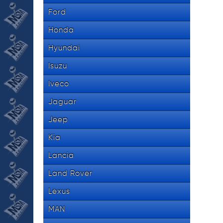
Ford
Honda
Hyundai
Isuzu
Iveco
Jaguar
Jeep
Kia
Lancia
Land Rover
Lexus
MAN