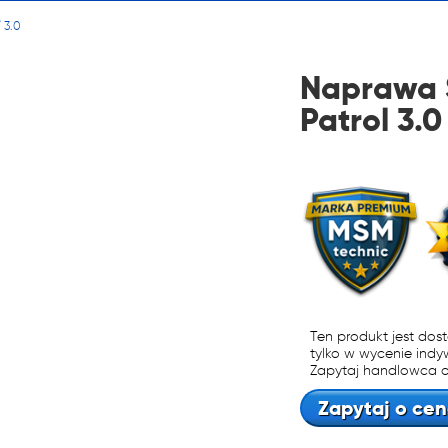
alnych i automatycznych
/
3.0
ń biegów, reduktorów
Naprawa S
dyferencjałów!
Patrol 3.0
22 222
1 NA RYNKU W REGENERAC
alnych i automatycznych
ń biegów, reduktorów
Ten produkt jest dos
tylko w wycenie indy
Zapytaj handlowca o
dyferencjałów!
Zapytaj o cen