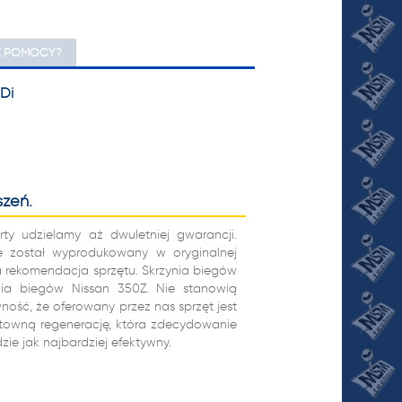
Z POMOCY?
Di
szeń.
rty udzielamy aż dwuletniej gwarancji.
e został wyprodukowany w oryginalnej
a rekomendacja sprzętu. Skrzynia biegów
ynia biegów Nissan 350Z. Nie stanowią
ość, że oferowany przez nas sprzęt jest
untowną regenerację, która zdecydowanie
ie jak najbardziej efektywny.