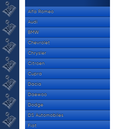
Alfa Romeo
Audi
BMW
Chevrolet
Chrysler
Citroen
Cupra
Dacia
Daewoo
Dodge
DS Automobiles
Fiat