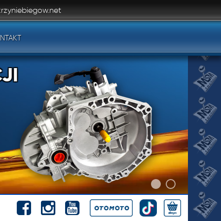
rzyniebiegow.net
NTAKT
JI
JI