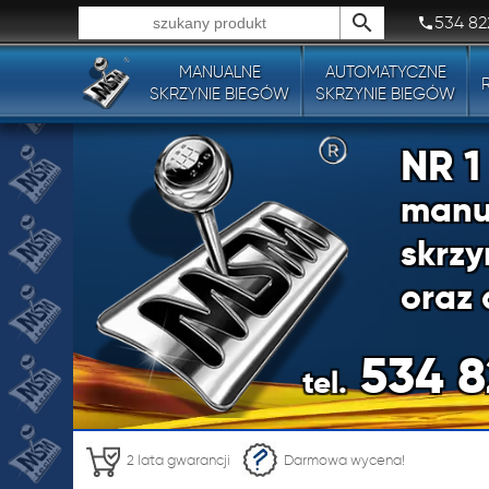
534 82
MANUALNE
AUTOMATYCZNE
Wszystkie typy produktów!
SKRZYNIE BIEGÓW
SKRZYNIE BIEGÓW
NR 
manu
skrzy
oraz 
534 8
tel.
NR 
2 lata gwarancji
Darmowa wycena!