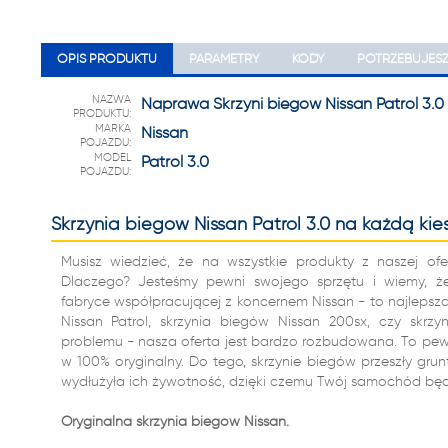
22 222
OPIS PRODUKTU
PARAMETRY
KODY
POTRZEBUJES
NAZWA
Naprawa Skrzyni biegów Nissan Patrol 3.0 
PRODUKTU:
MARKA
Nissan
POJAZDU:
MODEL
Patrol 3.0
POJAZDU:
Skrzynia biegów Nissan Patrol 3.0 na każdą kie
Musisz wiedzieć, że na wszystkie produkty z naszej ofe
Dlaczego? Jesteśmy pewni swojego sprzętu i wiemy, ż
fabryce współpracującej z koncernem Nissan - to najlepsz
Nissan Patrol, skrzynia biegów Nissan 200sx, czy skrz
problemu - nasza oferta jest bardzo rozbudowana. To pewn
w 100% oryginalny. Do tego, skrzynie biegów przeszły gr
wydłużyła ich żywotność, dzięki czemu Twój samochód będz
Oryginalna skrzynia biegów Nissan.