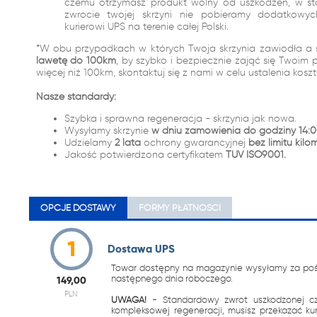
czemu otrzymasz produkt wolny od uszkodzeń, w st
zwrocie twojej skrzyni nie pobieramy dodatkowy
kurierowi UPS na terenie całej Polski.
*W obu przypadkach w których Twoja skrzynia zawiodła a 
lawetę do 100km
, by szybko i bezpiecznie zająć się Twoim 
więcej niż 100km, skontaktuj się z nami w celu ustalenia kosz
Nasze standardy:
Szybka i sprawna regeneracja - skrzynia jak nowa.
Wysyłamy skrzynie
w dniu zamówienia do godziny 14:0
Udzielamy
2 lata
ochrony gwarancyjnej
bez limitu kilo
Jakość potwierdzona certyfikatem
TUV ISO9001.
OPCJE DOSTAWY
FORMY PŁATNOŚCI
1
Dostawa UPS
Towar dostępny na magazynie wysyłamy za pośr
następnego dnia roboczego.
149,00
PLN
UWAGA!
- Standardowy zwrot uszkodzonej c
kompleksowej regeneracji, musisz przekazać k