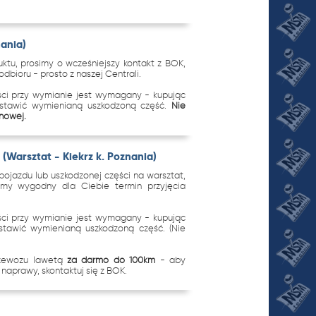
nania)
tu, prosimy o wcześniejszy kontakt z BOK,
dbioru - prosto z naszej Centrali.
ci przy wymianie jest wymagany - kupując
ostawić wymienianą uszkodzoną część.
Nie
 nowej.
(Warsztat - Kiekrz k. Poznania)
ojazdu lub uszkodzonej części na warsztat,
imy wygodny dla Ciebie termin przyjęcia
.
ci przy wymianie jest wymagany - kupując
stawić wymienianą uszkodzoną część. (Nie
rzewozu lawetą
za darmo do 100km
- aby
naprawy, skontaktuj się z BOK.