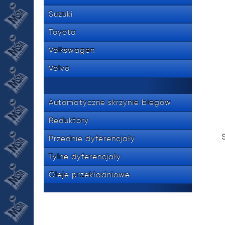
Suzuki
Toyota
Volkswagen
Volvo
Automatyczne skrzynie biegów
Reduktory
Przednie dyferencjały
Tylne dyferencjały
Oleje przekładniowe