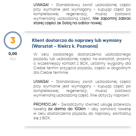
UWAGA!
- Standardowy zwrot uszkodzonej części
przy wymianie jest wymagany - kupując część po
kompleksowej regeneracji, musisz zostawić
wymienianą uszkodzoną część.
Nie zapomnij zabrać
starej części ze Sobą na odbiór nowej.
3
Klient dostarcza do naprawy lub wymiany
(Warsztat - Kiekrz k. Poznania)
0,00
W celu osobistego dostarczenia uszkodzonego
pojazdu lub uszkodzonej części na warsztat, prosimy
PLN
o wcześniejszy kontakt z BOK, ustalimy wygodny dla
Ciebie termin przyjęcia pojazdu, części w dogodnym
dla Ciebie terminie.
UWAGA!
- Standardowy zwrot uszkodzonej części
przy wymianie jest wymagany - kupując część po
kompleksowej regeneracji, musisz zostawić
wymienianą uszkodzoną część. (Nie dotyczy napraw!)
PROMOCJA!
- Świadczymy również usługę przewozu
lawetą
za darmo do 100km
- aby zamówić lawetę
w celu dostarczenia pojazdu do naprawy, skontaktuj
się z BOK.