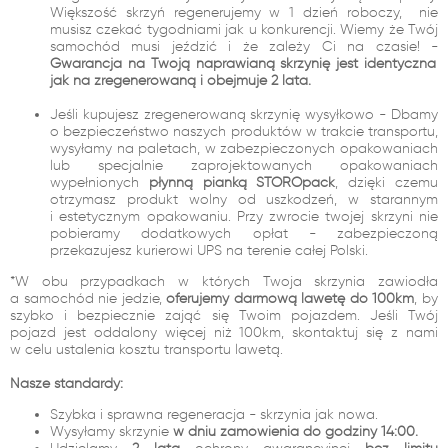
Większość skrzyń regenerujemy w 1 dzień roboczy, nie
musisz czekać tygodniami jak u konkurencji. Wiemy że Twój
samochód musi jeździć i że zależy Ci na czasie! -
Gwarancja na Twoją naprawianą skrzynię jest identyczna
jak na zregenerowaną i obejmuje 2 lata.
Jeśli kupujesz zregenerowaną skrzynię wysyłkowo - Dbamy
o bezpieczeństwo naszych produktów w trakcie transportu,
wysyłamy na paletach, w zabezpieczonych opakowaniach
lub specjalnie zaprojektowanych opakowaniach
wypełnionych
płynną pianką STOROpack
, dzięki czemu
otrzymasz produkt wolny od uszkodzeń, w starannym
i estetycznym opakowaniu. Przy zwrocie twojej skrzyni nie
pobieramy dodatkowych opłat - zabezpieczoną
przekazujesz kurierowi UPS na terenie całej Polski.
*W obu przypadkach w których Twoja skrzynia zawiodła
a samochód nie jedzie,
oferujemy darmową lawetę do 100km
, by
szybko i bezpiecznie zająć się Twoim pojazdem. Jeśli Twój
pojazd jest oddalony więcej niż 100km, skontaktuj się z nami
w celu ustalenia kosztu transportu lawetą.
Nasze standardy:
Szybka i sprawna regeneracja - skrzynia jak nowa.
Wysyłamy skrzynie
w dniu zamówienia do godziny 14:00.