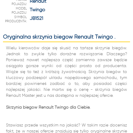
Renault
POJAZDU:
MODEL
Twingo
POJAZDU:
SYMBOL
JB1521
PRODUCENTA:
Oryginalna skrzynia biegów Renault Twingo .
Wielu kierowców daje się skusić na tańsze skrzynie biegów.
Jednak to zwykle tylko doraźne rozwiązanie. Dlaczego?
Ponieważ nawet najlepsza część zamienna zawsze będzie
osiągała gorsze wyniki od części prosto od producenta.
Wiąże się to też z krótszą żywotnością. Skrzynia biegów to
kluczowy podzespół układu napędowego samochodu, tym
bardziej powinieneś zadbać o to, aby posiadać części
najlepszej jakości. Nie martw się o cenę - skrzynia biegów
Renault Master jest u nas dostępna w najlepszej ofercie.
Skrzynia biegów Renault Twingo dla Ciebie.
Stawiasz przede wszystkim na jakość? W takim razie docenisz
fakt, że w naszej ofercie znajdują się tylko oryginalne skrzynie