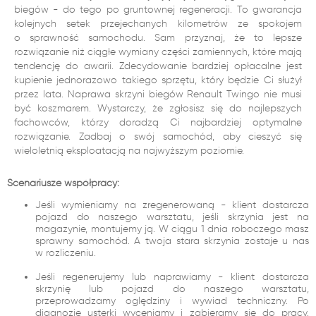
biegów - do tego po gruntownej regeneracji. To gwarancja
kolejnych setek przejechanych kilometrów ze spokojem
o sprawność samochodu. Sam przyznaj, że to lepsze
rozwiązanie niż ciągłe wymiany części zamiennych, które mają
tendencję do awarii. Zdecydowanie bardziej opłacalne jest
kupienie jednorazowo takiego sprzętu, który będzie Ci służył
przez lata. Naprawa skrzyni biegów Renault Twingo nie musi
być koszmarem. Wystarczy, że zgłosisz się do najlepszych
fachowców, którzy doradzą Ci najbardziej optymalne
rozwiązanie. Zadbaj o swój samochód, aby cieszyć się
wieloletnią eksploatacją na najwyższym poziomie.
Scenariusze współpracy:
Jeśli wymieniamy na zregenerowaną - klient dostarcza
pojazd do naszego warsztatu, jeśli skrzynia jest na
magazynie, montujemy ją. W ciągu 1 dnia roboczego masz
sprawny samochód. A twoja stara skrzynia zostaje u nas
w rozliczeniu.
Jeśli regenerujemy lub naprawiamy - klient dostarcza
skrzynię lub pojazd do naszego warsztatu,
przeprowadzamy oględziny i wywiad techniczny. Po
diagnozie usterki wyceniamy i zabieramy się do pracy.