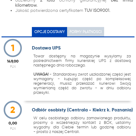
Udzielamy
2 lata
ochrony gwarancyjnej
bez limitu
kilometrów.
Jakość potwierdzona certyfikatem
TUV ISO9001.
OPCJE DOSTAWY
FORMY PŁATNOŚCI
1
Dostawa UPS
Towar dostępny na magazynie wysyłamy za
pośrednictwem firmy kurierskiej UPS z dostawą
149,00
następnego dnia roboczego.
PLN
UWAGA!
- Standardowy zwrot uszkodzonej części jest
wymagany - kupując część po kompleksowej
regeneracji, musisz przekazać kurierowi Swoją
wymienianą część do zwrotu - w dniu odbioru
przesyłki.
2
Odbiór osobisty (Centrala - Kiekrz k. Poznania)
W celu osobistego odbioru zamawianego produktu,
prosimy o wcześniejszy kontakt z BOK, ustalimy
0,00
wygodny dla Ciebie termin lub godzinę odbioru
PLN
- prosto z naszej Centrali.