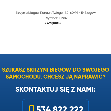
Skrzynia biegów Renault Twingo I 1.2i 60KM - 5-Biegów
- Symbol:JB1989
2 499,00
PLN
SZUKASZ SKRZYNI BIEGÓW DO SWOJEGO
SAMOCHODU, CHCESZ JĄ NAPRAWIĆ?
SKONTAKTUJ SIĘ Z NAMI:
534 822 222