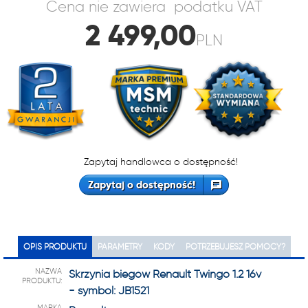
Cena nie zawiera podatku VAT
2 499,00
PLN
Zapytaj handlowca o dostępność!
Zapytaj o dostępność!
OPIS PRODUKTU
PARAMETRY
KODY
POTRZEBUJESZ POMOCY?
NAZWA
Skrzynia biegów Renault Twingo 1.2 16v
PRODUKTU:
- symbol: JB1521
MARKA