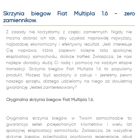
Skrzynia biegów Fiat Multipla 1.6 - zero
zamienników.
Z zasady nie korzystamy z części zamiennych. Nigdy nie
można dobrać ich tak, aby uzyskać naprawdę najwyższy,
najbardziej ekonomiczny i efektywny rezultat. Jeśli interesuje
Cię naprawa, która zapewni kolejne lata spokojnej
eksploatacji samochodu, dobrze trafiłeś. Zwłaszcza, że nasi
najlepsi doradcy służą Ci radą i pomocą na każdym etapie
transakcji. Skrzynia biegów Fiat Multipla 1.6 to popularny
produkt. Możesz być spokojny o zakup - jesteśmy pewni
naszego sprzętu, dlatego udzielamy na niego aż dwuletnią
gwarancję. Jesteś zainteresowany?
Oryginalna skrzynia biegów Fiat Multipla 1.6.
Oryginalna skrzynia biegów w Twoim samochodzie to
gwarancja setek przejechanych kilometrów i wielu lat
spokojnej eksploatacji samochodu. Zwłaszcza, że wszystkie
skrzynie biegów przechodzą gruntowną regenerację, abyś