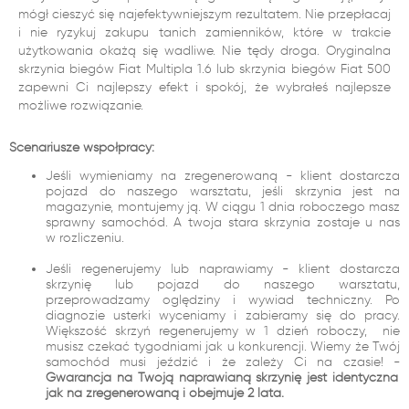
mógł cieszyć się najefektywniejszym rezultatem. Nie przepłacaj
i nie ryzykuj zakupu tanich zamienników, które w trakcie
użytkowania okażą się wadliwe. Nie tędy droga. Oryginalna
skrzynia biegów Fiat Multipla 1.6 lub skrzynia biegów Fiat 500
zapewni Ci najlepszy efekt i spokój, że wybrałeś najlepsze
możliwe rozwiązanie.
Scenariusze współpracy:
Jeśli wymieniamy na zregenerowaną - klient dostarcza
pojazd do naszego warsztatu, jeśli skrzynia jest na
magazynie, montujemy ją. W ciągu 1 dnia roboczego masz
sprawny samochód. A twoja stara skrzynia zostaje u nas
w rozliczeniu.
Jeśli regenerujemy lub naprawiamy - klient dostarcza
skrzynię lub pojazd do naszego warsztatu,
przeprowadzamy oględziny i wywiad techniczny. Po
diagnozie usterki wyceniamy i zabieramy się do pracy.
Większość skrzyń regenerujemy w 1 dzień roboczy, nie
musisz czekać tygodniami jak u konkurencji. Wiemy że Twój
samochód musi jeździć i że zależy Ci na czasie! -
Gwarancja na Twoją naprawianą skrzynię jest identyczna
jak na zregenerowaną i obejmuje 2 lata.