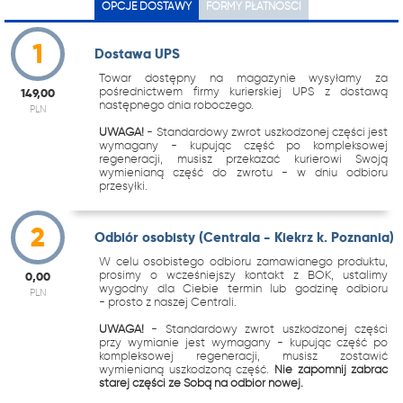
OPCJE DOSTAWY
FORMY PŁATNOŚCI
1
Dostawa UPS
Towar dostępny na magazynie wysyłamy za
pośrednictwem firmy kurierskiej UPS z dostawą
149,00
następnego dnia roboczego.
PLN
UWAGA!
- Standardowy zwrot uszkodzonej części jest
wymagany - kupując część po kompleksowej
regeneracji, musisz przekazać kurierowi Swoją
wymienianą część do zwrotu - w dniu odbioru
przesyłki.
2
Odbiór osobisty (Centrala - Kiekrz k. Poznania)
W celu osobistego odbioru zamawianego produktu,
prosimy o wcześniejszy kontakt z BOK, ustalimy
0,00
wygodny dla Ciebie termin lub godzinę odbioru
PLN
- prosto z naszej Centrali.
UWAGA!
- Standardowy zwrot uszkodzonej części
przy wymianie jest wymagany - kupując część po
kompleksowej regeneracji, musisz zostawić
wymienianą uszkodzoną część.
Nie zapomnij zabrać
starej części ze Sobą na odbiór nowej.