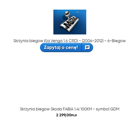
Skrzynia biegów Kia Venga 1.6 CRDI - (2006-2012) - 6-Biegów
Zapytaj o cenę!
Skrzynia biegów Skoda FABIA 1.4i 100KM - symbol:GDM
2 299,00
PLN