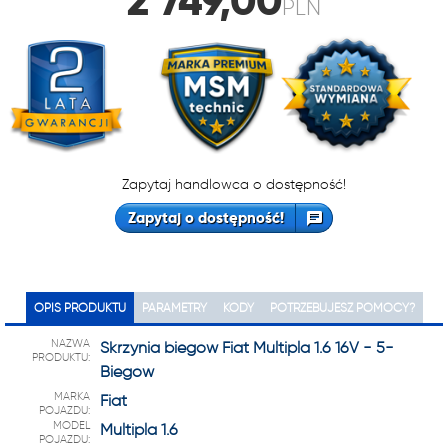
2 749,00
PLN
Zapytaj handlowca o dostępność!
Zapytaj o dostępność!
OPIS PRODUKTU
PARAMETRY
KODY
POTRZEBUJESZ POMOCY?
NAZWA
Skrzynia biegów Fiat Multipla 1.6 16V - 5-
PRODUKTU:
Biegów
MARKA
Fiat
POJAZDU:
MODEL
Multipla 1.6
POJAZDU: