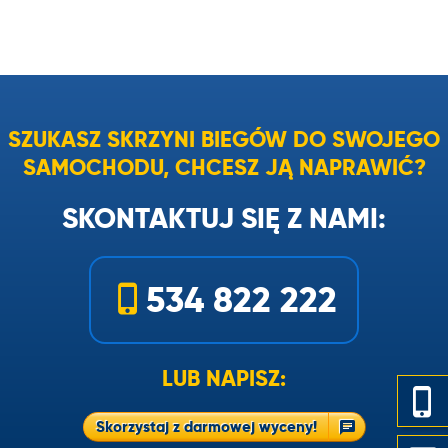
SZUKASZ SKRZYNI BIEGÓW DO SWOJEGO
SAMOCHODU, CHCESZ JĄ NAPRAWIĆ?
SKONTAKTUJ SIĘ Z NAMI:
534 822 222
LUB NAPISZ:
Skorzystaj z darmowej wyceny!