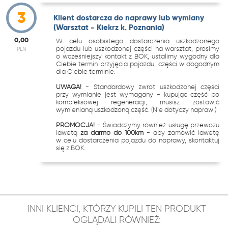
3
Klient dostarcza do naprawy lub wymiany
(Warsztat - Kiekrz k. Poznania)
0,00
W celu osobistego dostarczenia uszkodzonego
pojazdu lub uszkodzonej części na warsztat, prosimy
PLN
o wcześniejszy kontakt z BOK, ustalimy wygodny dla
Ciebie termin przyjęcia pojazdu, części w dogodnym
dla Ciebie terminie.
UWAGA!
- Standardowy zwrot uszkodzonej części
przy wymianie jest wymagany - kupując część po
kompleksowej regeneracji, musisz zostawić
wymienianą uszkodzoną część. (Nie dotyczy napraw!)
PROMOCJA!
- Świadczymy również usługę przewozu
lawetą
za darmo do 100km
- aby zamówić lawetę
w celu dostarczenia pojazdu do naprawy, skontaktuj
się z BOK.
INNI KLIENCI, KTÓRZY KUPILI TEN PRODUKT
OGLĄDALI RÓWNIEŻ: