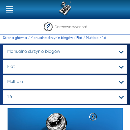
Darmowa wycena!
Strona główna
/
Manualne skrzynie biegów
/
Fiat
/
Multipla
/
1.6
Manualne skrzynie biegów
Fiat
Multipla
1.6