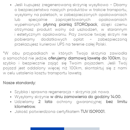
Jeśli kupujesz zregenerowaną skrzynię wysyłkowo - Dbamy
o bezpieczeństwo naszych produktów w trakcie transportu,
wysyłamy na paletach, w zabezpieczonych opakowaniach
lub specjalnie zaprojektowanych opakowaniach
wypełnionych
płynną pianką STOROpack
, dzięki czemu
otrzymasz produkt wolny od uszkodzeń, w starannym
i estetycznym opakowaniu. Przy zwrocie twojej skrzyni nie
pobieramy dodatkowych opłat - zabezpieczoną
przekazujesz kurierowi UPS na terenie całej Polski.
*W obu przypadkach w których Twoja skrzynia zawiodła
a samochód nie jedzie,
oferujemy darmową lawetę do 100km
, by
szybko i bezpiecznie zająć się Twoim pojazdem. Jeśli Twój
pojazd jest oddalony więcej niż 100km, skontaktuj się z nami
w celu ustalenia kosztu transportu lawetą.
Nasze standardy:
Szybka i sprawna regeneracja - skrzynia jak nowa.
Wysyłamy skrzynie
w dniu zamówienia do godziny 14:00.
Udzielamy
2 lata
ochrony gwarancyjnej
bez limitu
kilometrów.
Jakość potwierdzona certyfikatem
TUV ISO9001.