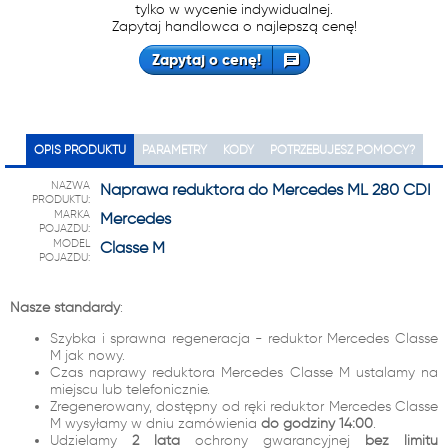
tylko w wycenie indywidualnej.
Zapytaj handlowca o najlepszą cenę!
Zapytaj o cenę!
OPIS PRODUKTU
PARAMETRY
KODY
POTRZEBUJESZ POMOCY?
NAZWA
Naprawa reduktora do Mercedes ML 280 CDI
PRODUKTU:
MARKA
Mercedes
POJAZDU:
MODEL
Classe M
POJAZDU:
Nasze standardy
:
Szybka i sprawna regeneracja - reduktor Mercedes Classe
M jak nowy.
Czas naprawy reduktora Mercedes Classe M ustalamy na
miejscu lub telefonicznie.
Zregenerowany, dostępny od ręki reduktor Mercedes Classe
M wysyłamy w dniu zamówienia
do godziny 14:00
.
Udzielamy
2 lata
ochrony gwarancyjnej
bez limitu