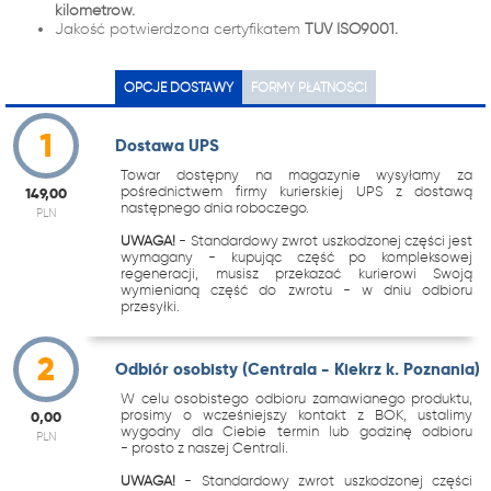
kilometrów.
Jakość potwierdzona certyfikatem
TUV ISO9001.
OPCJE DOSTAWY
FORMY PŁATNOŚCI
1
Dostawa UPS
Towar dostępny na magazynie wysyłamy za
pośrednictwem firmy kurierskiej UPS z dostawą
149,00
następnego dnia roboczego.
PLN
UWAGA!
- Standardowy zwrot uszkodzonej części jest
wymagany - kupując część po kompleksowej
regeneracji, musisz przekazać kurierowi Swoją
wymienianą część do zwrotu - w dniu odbioru
przesyłki.
2
Odbiór osobisty (Centrala - Kiekrz k. Poznania)
W celu osobistego odbioru zamawianego produktu,
prosimy o wcześniejszy kontakt z BOK, ustalimy
0,00
wygodny dla Ciebie termin lub godzinę odbioru
PLN
- prosto z naszej Centrali.
UWAGA!
- Standardowy zwrot uszkodzonej części