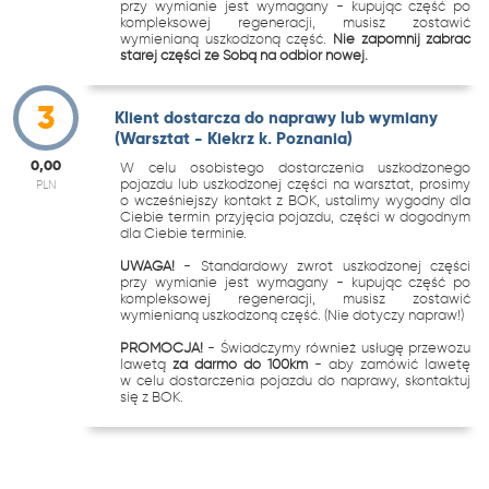
przy wymianie jest wymagany - kupując część po
kompleksowej regeneracji, musisz zostawić
wymienianą uszkodzoną część.
Nie zapomnij zabrać
starej części ze Sobą na odbiór nowej.
3
Klient dostarcza do naprawy lub wymiany
(Warsztat - Kiekrz k. Poznania)
0,00
W celu osobistego dostarczenia uszkodzonego
pojazdu lub uszkodzonej części na warsztat, prosimy
PLN
o wcześniejszy kontakt z BOK, ustalimy wygodny dla
Ciebie termin przyjęcia pojazdu, części w dogodnym
dla Ciebie terminie.
UWAGA!
- Standardowy zwrot uszkodzonej części
przy wymianie jest wymagany - kupując część po
kompleksowej regeneracji, musisz zostawić
wymienianą uszkodzoną część. (Nie dotyczy napraw!)
PROMOCJA!
- Świadczymy również usługę przewozu
lawetą
za darmo do 100km
- aby zamówić lawetę
w celu dostarczenia pojazdu do naprawy, skontaktuj
się z BOK.