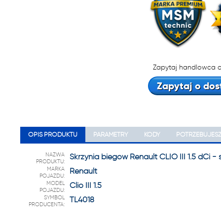
22 222
Zapytaj handlowca o
Zapytaj o dos
OPIS PRODUKTU
PARAMETRY
KODY
POTRZEBUJES
NAZWA
Skrzynia biegów Renault CLIO III 1.5 dCi -
PRODUKTU:
MARKA
Renault
POJAZDU:
MODEL
Clio III 1.5
POJAZDU:
SYMBOL
TL4018
PRODUCENTA: