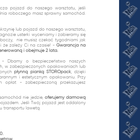
cza pojazd do naszego warsztatu, jeśli
1 dnia roboczego masz sprawny samochód.
skrzynię lub pojazd do naszego warsztatu,
gnozie usterki wyceniamy i zabieramy się
oboczy, nie musisz czekać tygodniami jak
 że zależy Ci na czasie! -
Gwarancja na
enerowaną i obejmuje 2 lata.
wo - Dbamy o bezpieczeństwo naszych
ach, w zabezpieczonych opakowaniach lub
ionych
płynną pianką STOROpack
, dzięki
arannym i estetycznym opakowaniu. Przy
ch opłat - zabezpieczoną przekazujesz
samochód nie jedzie,
oferujemy darmową
pojazdem. Jeśli Twój pojazd jest oddalony
tu transportu lawetą.
0.
metrów.