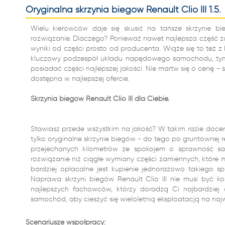
Oryginalna skrzynia biegów Renault Clio III 1.5.
Wielu kierowców daje się skusić na tańsze skrzynie b
rozwiązanie. Dlaczego? Ponieważ nawet najlepsza część 
wyniki od części prosto od producenta. Wiąże się to też z
kluczowy podzespół układu napędowego samochodu, tym 
posiadać części najlepszej jakości. Nie martw się o cenę - 
dostępna w najlepszej ofercie.
Skrzynia biegów Renault Clio III dla Ciebie.
Stawiasz przede wszystkim na jakość? W takim razie docenis
tylko oryginalne skrzynie biegów - do tego po gruntownej r
przejechanych kilometrów ze spokojem o sprawność sa
rozwiązanie niż ciągłe wymiany części zamiennych, które
bardziej opłacalne jest kupienie jednorazowo takiego sprz
Naprawa skrzyni biegów Renault Clio III nie musi być ko
najlepszych fachowców, którzy doradzą Ci najbardziej
samochód, aby cieszyć się wieloletnią eksploatacją na na
Scenariusze współpracy: