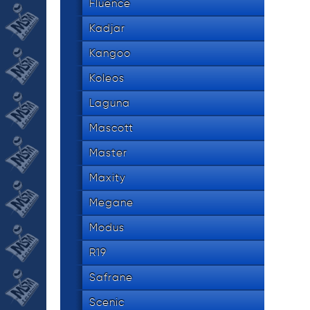
Fluence
Kadjar
Kangoo
Koleos
Laguna
Mascott
Master
Maxity
Megane
Modus
R19
Safrane
Scenic