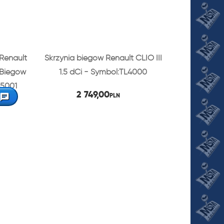
Renault
Skrzynia biegów Renault CLIO III
5-Biegów
1.5 dCi - Symbol:TL4000
A5001
2 749,00
PLN