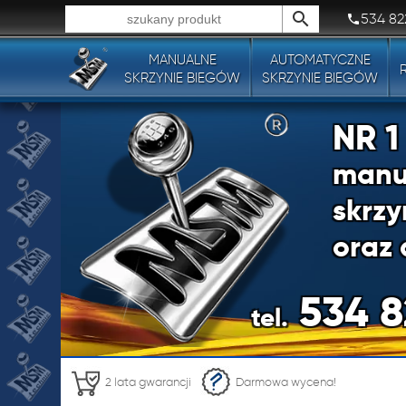
534 82
MANUALNE
AUTOMATYCZNE
Wszystkie typy produktów!
SKRZYNIE BIEGÓW
SKRZYNIE BIEGÓW
NR 
manu
skrzy
oraz 
534 8
tel.
NR 
2 lata gwarancji
Darmowa wycena!