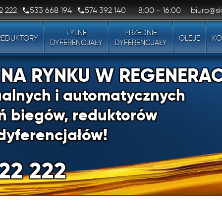
2 222
533 668 194
574 392 140
8:00 - 16:00
biuro@sk
TYLNE
PRZEDNIE
REDUKTORY
OLEJE
KO
DYFERENCJAŁY
DYFERENCJAŁY
1 NA RYNKU W REGENERAC
alnych i automatycznych
ń biegów, reduktorów
dyferencjałów!
22 222
1 NA RYNKU W REGENERAC