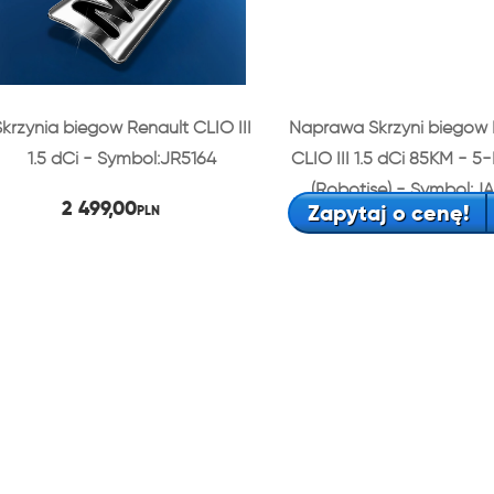
krzynia biegów Renault CLIO III
Naprawa Skrzyni biegów 
1.5 dCi - Symbol:JR5164
CLIO III 1.5 dCi 85KM - 
(Robotise) - Symbol:J
2 499,00
Zapytaj o cenę!
PLN