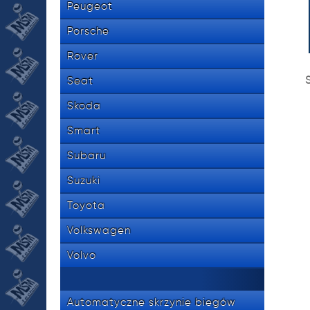
Peugeot
Porsche
Rover
S
Seat
Skoda
Smart
Subaru
Suzuki
Toyota
Volkswagen
Volvo
Automatyczne skrzynie biegów