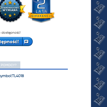
 dostępność!
tępność!
Z POMOCY?
 symbol:TL4018