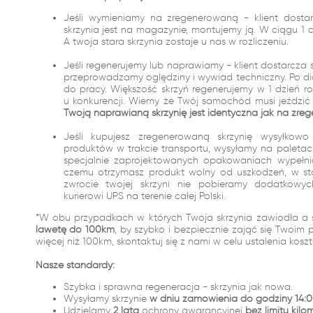
Jeśli wymieniamy na zregenerowaną - klient dostar
skrzynia jest na magazynie, montujemy ją. W ciągu 
A twoja stara skrzynia zostaje u nas w rozliczeniu.
Jeśli regenerujemy lub naprawiamy - klient dostarcza 
przeprowadzamy oględziny i wywiad techniczny. Po dia
do pracy. Większość skrzyń regenerujemy w 1 dzień r
u konkurencji. Wiemy że Twój samochód musi jeździć i
Twoją naprawianą skrzynię jest identyczna jak na zreg
Jeśli kupujesz zregenerowaną skrzynię wysyłko
produktów w trakcie transportu, wysyłamy na palet
specjalnie zaprojektowanych opakowaniach wypełn
czemu otrzymasz produkt wolny od uszkodzeń, w st
zwrocie twojej skrzyni nie pobieramy dodatkowy
kurierowi UPS na terenie całej Polski.
*W obu przypadkach w których Twoja skrzynia zawiodła a 
lawetę do 100km
, by szybko i bezpiecznie zająć się Twoim 
więcej niż 100km, skontaktuj się z nami w celu ustalenia kosz
Nasze standardy:
Szybka i sprawna regeneracja - skrzynia jak nowa.
Wysyłamy skrzynie
w dniu zamówienia do godziny 14:0
Udzielamy
2 lata
ochrony gwarancyjnej
bez limitu kilo