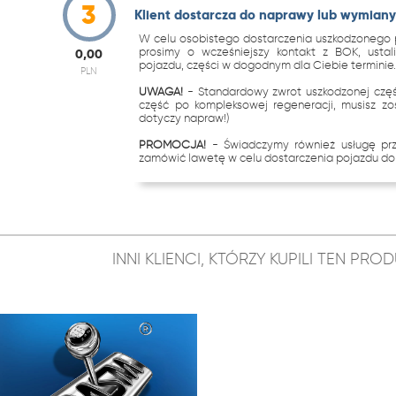
3
Klient dostarcza do naprawy lub wymiany 
W celu osobistego dostarczenia uszkodzonego p
prosimy o wcześniejszy kontakt z BOK, ustal
0,00
pojazdu, części w dogodnym dla Ciebie terminie
PLN
UWAGA!
- Standardowy zwrot uszkodzonej częś
część po kompleksowej regeneracji, musisz zo
dotyczy napraw!)
PROMOCJA!
- Świadczymy również usługę p
zamówić lawetę w celu dostarczenia pojazdu do 
INNI KLIENCI, KTÓRZY KUPILI TEN PR