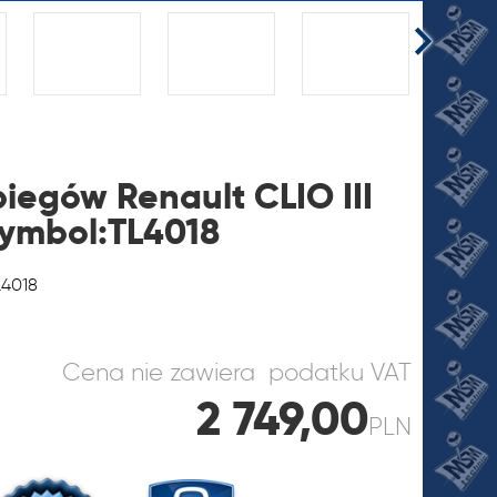
biegów Renault CLIO III
 symbol:TL4018
JI
L4018
Cena nie zawiera podatku VAT
2 749,00
PLN