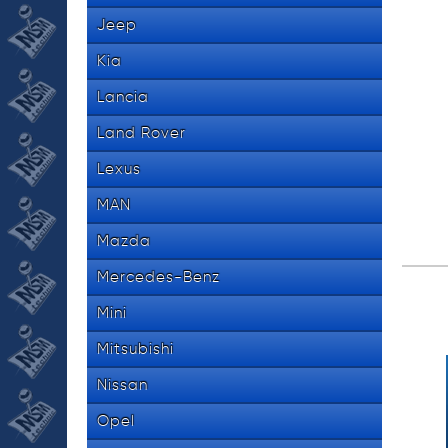
Jeep
Kia
Lancia
Land Rover
Lexus
MAN
Mazda
Mercedes-Benz
Mini
Mitsubishi
Nissan
Opel