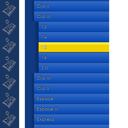
534 8
tel.
Clio II
Clio III
1.2
1.4
1.5
1.6
2.0
Clio IV
Clio V
Espace
Espace III
Express