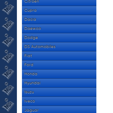
Citroen
Cupra
Dacia
Daewoo
Dodge
DS Automobiles
Fiat
Ford
Honda
Hyundai
Isuzu
Iveco
Jaguar