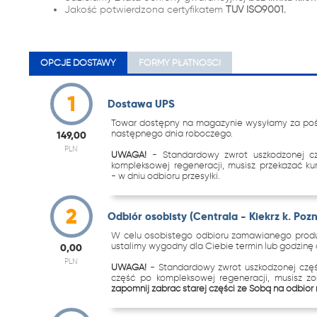
Jakość potwierdzona certyfikatem
TUV ISO9001.
OPCJE DOSTAWY
FORMY PŁATNOŚCI
1
Dostawa UPS
Towar dostępny na magazynie wysyłamy za pośr
następnego dnia roboczego.
149,00
PLN
UWAGA!
- Standardowy zwrot uszkodzonej c
kompleksowej regeneracji, musisz przekazać k
- w dniu odbioru przesyłki.
2
Odbiór osobisty (Centrala - Kiekrz k. Poz
W celu osobistego odbioru zamawianego produk
ustalimy wygodny dla Ciebie termin lub godzinę o
0,00
PLN
UWAGA!
- Standardowy zwrot uszkodzonej częś
część po kompleksowej regeneracji, musisz z
zapomnij zabrać starej części ze Sobą na odbiór