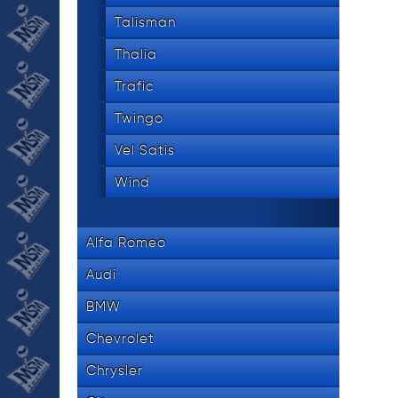
Talisman
Thalia
Trafic
Twingo
Vel Satis
Wind
Alfa Romeo
Audi
BMW
Chevrolet
Chrysler