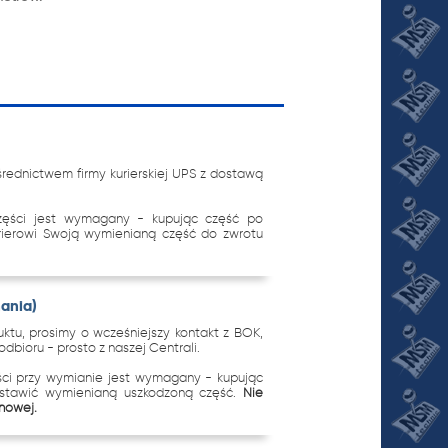
ednictwem firmy kurierskiej UPS z dostawą
zęści jest wymagany - kupując część po
urierowi Swoją wymienianą część do zwrotu
nania)
tu, prosimy o wcześniejszy kontakt z BOK,
dbioru - prosto z naszej Centrali.
ci przy wymianie jest wymagany - kupując
ostawić wymienianą uszkodzoną część.
Nie
 nowej.