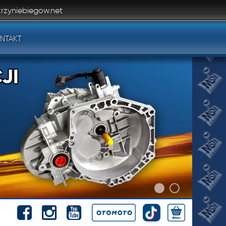
rzyniebiegow.net
NTAKT
JI
JI