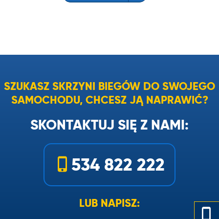
SZUKASZ SKRZYNI BIEGÓW DO SWOJEGO
SAMOCHODU, CHCESZ JĄ NAPRAWIĆ?
SKONTAKTUJ SIĘ Z NAMI:
534 822 222
LUB NAPISZ: