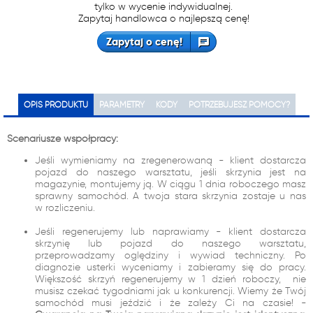
tylko w wycenie indywidualnej.
Zapytaj handlowca o najlepszą cenę!
Zapytaj o cenę!
OPIS PRODUKTU
PARAMETRY
KODY
POTRZEBUJESZ POMOCY?
Scenariusze współpracy:
Jeśli wymieniamy na zregenerowaną - klient dostarcza
pojazd do naszego warsztatu, jeśli skrzynia jest na
magazynie, montujemy ją. W ciągu 1 dnia roboczego masz
sprawny samochód. A twoja stara skrzynia zostaje u nas
w rozliczeniu.
Jeśli regenerujemy lub naprawiamy - klient dostarcza
skrzynię lub pojazd do naszego warsztatu,
przeprowadzamy oględziny i wywiad techniczny. Po
diagnozie usterki wyceniamy i zabieramy się do pracy.
Większość skrzyń regenerujemy w 1 dzień roboczy, nie
musisz czekać tygodniami jak u konkurencji. Wiemy że Twój
samochód musi jeździć i że zależy Ci na czasie! -