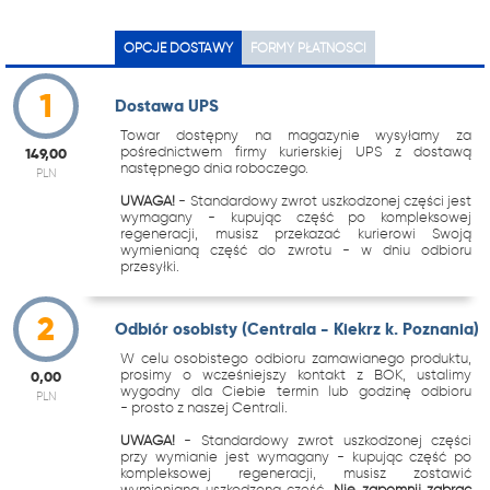
OPCJE DOSTAWY
FORMY PŁATNOŚCI
1
Dostawa UPS
Towar dostępny na magazynie wysyłamy za
pośrednictwem firmy kurierskiej UPS z dostawą
149,00
następnego dnia roboczego.
PLN
UWAGA!
- Standardowy zwrot uszkodzonej części jest
wymagany - kupując część po kompleksowej
regeneracji, musisz przekazać kurierowi Swoją
wymienianą część do zwrotu - w dniu odbioru
przesyłki.
2
Odbiór osobisty (Centrala - Kiekrz k. Poznania)
W celu osobistego odbioru zamawianego produktu,
prosimy o wcześniejszy kontakt z BOK, ustalimy
0,00
wygodny dla Ciebie termin lub godzinę odbioru
PLN
- prosto z naszej Centrali.
UWAGA!
- Standardowy zwrot uszkodzonej części
przy wymianie jest wymagany - kupując część po
kompleksowej regeneracji, musisz zostawić
wymienianą uszkodzoną część.
Nie zapomnij zabrać