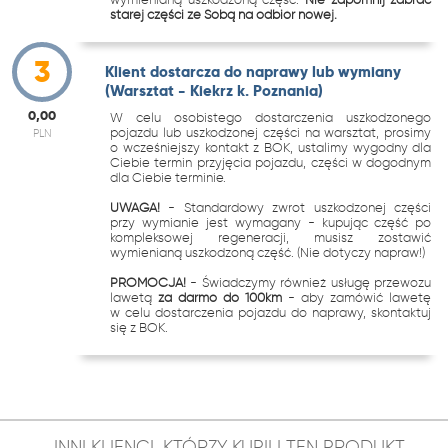
starej części ze Sobą na odbiór nowej.
3
Klient dostarcza do naprawy lub wymiany
(Warsztat - Kiekrz k. Poznania)
0,00
W celu osobistego dostarczenia uszkodzonego
pojazdu lub uszkodzonej części na warsztat, prosimy
PLN
o wcześniejszy kontakt z BOK, ustalimy wygodny dla
Ciebie termin przyjęcia pojazdu, części w dogodnym
dla Ciebie terminie.
UWAGA!
- Standardowy zwrot uszkodzonej części
przy wymianie jest wymagany - kupując część po
kompleksowej regeneracji, musisz zostawić
wymienianą uszkodzoną część. (Nie dotyczy napraw!)
PROMOCJA!
- Świadczymy również usługę przewozu
lawetą
za darmo do 100km
- aby zamówić lawetę
w celu dostarczenia pojazdu do naprawy, skontaktuj
się z BOK.
INNI KLIENCI, KTÓRZY KUPILI TEN PRODUKT