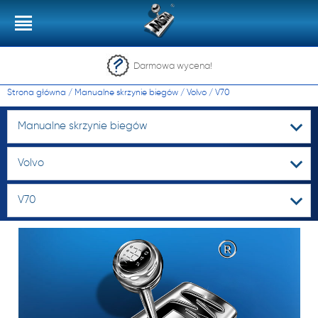
Darmowa wycena!
Strona główna
/
Manualne skrzynie biegów
/
Volvo
/
V70
Manualne skrzynie biegów
Volvo
V70