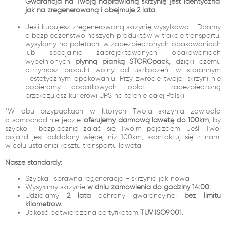
Gwarancja na Twoją naprawianą skrzynię jest identyczna
jak na zregenerowaną i obejmuje 2 lata.
Jeśli kupujesz zregenerowaną skrzynię wysyłkowo - Dbamy
o bezpieczeństwo naszych produktów w trakcie transportu,
wysyłamy na paletach, w zabezpieczonych opakowaniach
lub specjalnie zaprojektowanych opakowaniach
wypełnionych
płynną pianką STOROpack
, dzięki czemu
otrzymasz produkt wolny od uszkodzeń, w starannym
i estetycznym opakowaniu. Przy zwrocie twojej skrzyni nie
pobieramy dodatkowych opłat - zabezpieczoną
przekazujesz kurierowi UPS na terenie całej Polski.
*W obu przypadkach w których Twoja skrzynia zawiodła
a samochód nie jedzie,
oferujemy darmową lawetę do 100km
, by
szybko i bezpiecznie zająć się Twoim pojazdem. Jeśli Twój
pojazd jest oddalony więcej niż 100km, skontaktuj się z nami
w celu ustalenia kosztu transportu lawetą.
Nasze standardy:
Szybka i sprawna regeneracja - skrzynia jak nowa.
Wysyłamy skrzynie
w dniu zamówienia do godziny 14:00.
Udzielamy
2 lata
ochrony gwarancyjnej
bez limitu
kilometrów.
Jakość potwierdzona certyfikatem
TUV ISO9001.