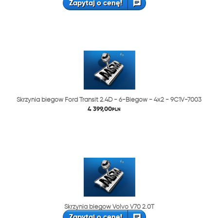
Zapytaj o cenę!
Skrzynia biegów Ford Transit 2.4D - 6-Biegów - 4x2 - 9C1V-7003
4 399,00
PLN
Skrzynia biegów Volvo V70 2.0T
Zapytaj o cenę!