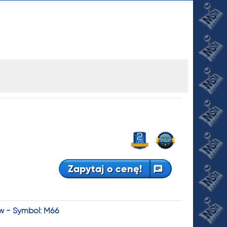
JI
Zapytaj o cenę!
w - Symbol: M66