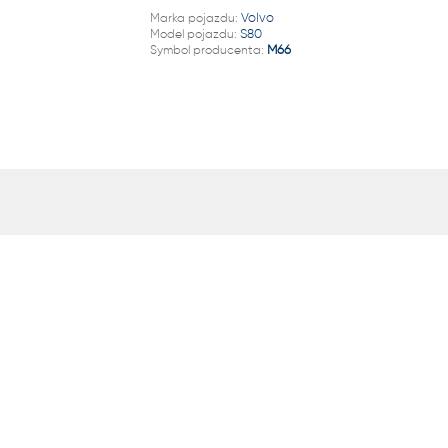
22 222
Marka pojazdu:
Volvo
Model pojazdu:
S80
Symbol producenta:
M66