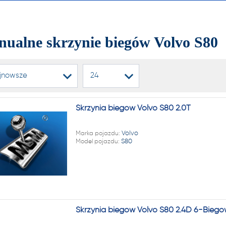
alnych i automatycznych
ń biegów, reduktorów
ualne skrzynie biegów Volvo S80
dyferencjałów!
jnowsze
24
22 222
Skrzynia biegów Volvo S80 2.0T
1 NA RYNKU W REGENERAC
Marka pojazdu:
Volvo
Model pojazdu:
S80
alnych i automatycznych
ń biegów, reduktorów
dyferencjałów!
Skrzynia biegów Volvo S80 2.4D 6-Biegó