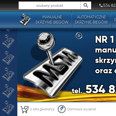
534 82
MANUALNE
AUTOMATYCZNE
Wszystkie typy produktów!
SKRZYNIE BIEGÓW
SKRZYNIE BIEGÓW
NR 
manu
skrzy
oraz 
534 8
tel.
NR 
2 lata gwarancji
Darmowa wycena!