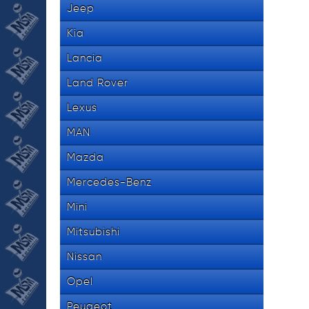
Jeep
Kia
Lancia
Land Rover
Lexus
MAN
Mazda
Mercedes-Benz
Mini
Mitsubishi
Nissan
Opel
Peugeot