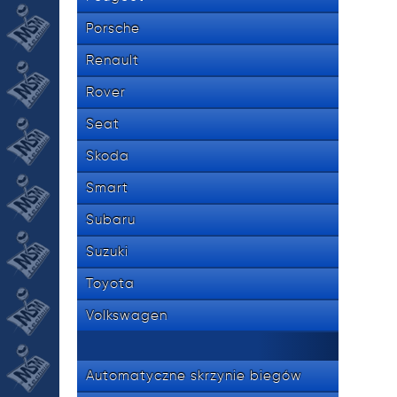
Porsche
Renault
Rover
Seat
Skoda
Smart
Subaru
Suzuki
Toyota
Volkswagen
Automatyczne skrzynie biegów