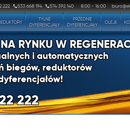
2 222
533 668 194
574 392 140
8:00 - 16:00
biuro@sk
TYLNE
PRZEDNIE
REDUKTORY
OLEJE
KO
DYFERENCJAŁY
DYFERENCJAŁY
1 NA RYNKU W REGENERAC
alnych i automatycznych
ń biegów, reduktorów
dyferencjałów!
22 222
1 NA RYNKU W REGENERAC