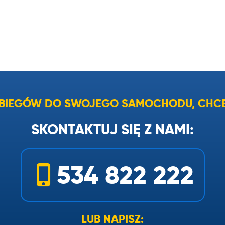
I BIEGÓW DO SWOJEGO SAMOCHODU, CHCE
SKONTAKTUJ SIĘ Z NAMI:
534 822 222
LUB NAPISZ: