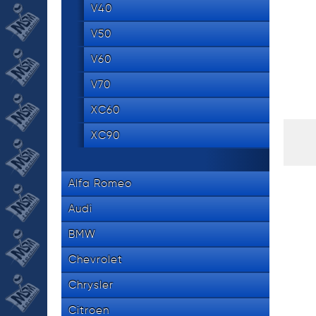
534 8
tel.
V40
V50
V60
V70
XC60
XC90
Alfa Romeo
Audi
BMW
Chevrolet
Chrysler
Citroen