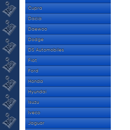
Cupra
Dacia
Daewoo
Dodge
DS Automobiles
Fiat
Ford
Honda
Hyundai
Isuzu
Iveco
Jaguar