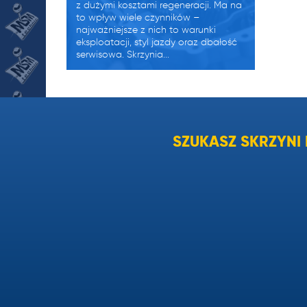
z dużymi kosztami regeneracji. Ma na
to wpływ wiele czynników –
najważniejsze z nich to warunki
eksploatacji, styl jazdy oraz dbałość
serwisowa. Skrzynia...
Zużyty olej w skrzyni biegów
objawy.
SZUKASZ SKRZYN
Zużyty olej w skrzyni biegów objawy
OBJAWY ŚWIADCZĄCE
O NIESPRAWNOŚCI – MANUALNE
SKRZYNIE BIEGÓW Aby jazda
samochodem sprawiała przyjemność,
a auto nie sprawiało przykrych
niespodzianek kierowca powinien
być wyczulony na objawy
świadczące o złym funkcjonowaniu
skrzyni biegów . Bagatelizowanie
spodanych niżej...
Awaria skrzyni biegów.