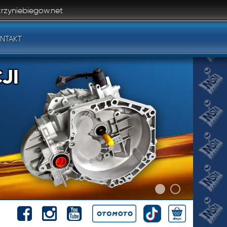
rzyniebiegow.net
NTAKT
JI
JI