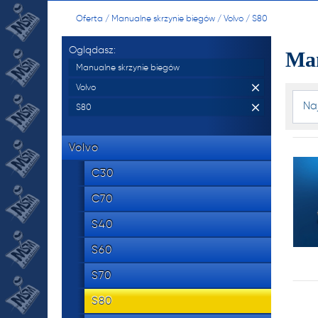
manu
Oferta
/
Manualne skrzynie biegów
/
Volvo
/
S80
skrzy
Oglądasz:
Man
oraz 
Manualne skrzynie biegów
Volvo
Na
S80
534 8
tel.
Volvo
C30
NR 
C70
manu
S40
skrzy
S60
oraz 
S70
S80