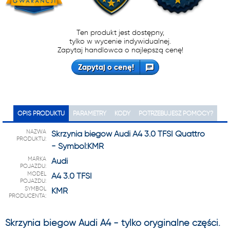
Ten produkt jest dostępny,
tylko w wycenie indywidualnej.
Zapytaj handlowca o najlepszą cenę!
Zapytaj o cenę!
OPIS PRODUKTU
PARAMETRY
KODY
POTRZEBUJESZ POMOCY?
NAZWA
Skrzynia biegów Audi A4 3.0 TFSI Quattro
PRODUKTU:
- Symbol:KMR
MARKA
Audi
POJAZDU:
MODEL
A4 3.0 TFSI
POJAZDU:
SYMBOL
KMR
PRODUCENTA:
Skrzynia biegów Audi A4 - tylko oryginalne części.