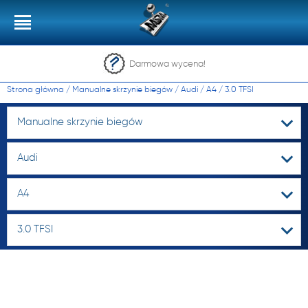
Darmowa wycena!
Strona główna
/
Manualne skrzynie biegów
/
Audi
/
A4
/
3.0 TFSI
Manualne skrzynie biegów
Audi
A4
3.0 TFSI