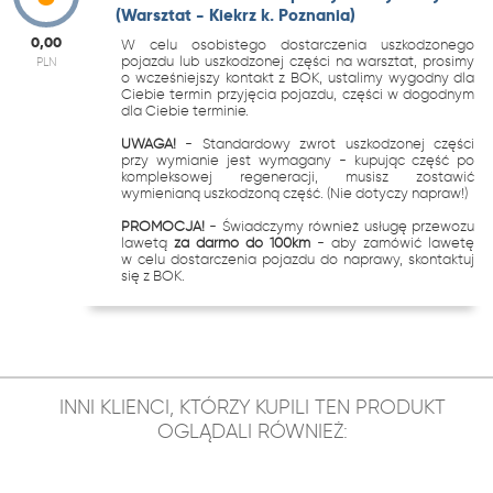
(Warsztat - Kiekrz k. Poznania)
0,00
W celu osobistego dostarczenia uszkodzonego
pojazdu lub uszkodzonej części na warsztat, prosimy
PLN
o wcześniejszy kontakt z BOK, ustalimy wygodny dla
Ciebie termin przyjęcia pojazdu, części w dogodnym
dla Ciebie terminie.
UWAGA!
- Standardowy zwrot uszkodzonej części
przy wymianie jest wymagany - kupując część po
kompleksowej regeneracji, musisz zostawić
wymienianą uszkodzoną część. (Nie dotyczy napraw!)
PROMOCJA!
- Świadczymy również usługę przewozu
lawetą
za darmo do 100km
- aby zamówić lawetę
w celu dostarczenia pojazdu do naprawy, skontaktuj
się z BOK.
INNI KLIENCI, KTÓRZY KUPILI TEN PRODUKT
OGLĄDALI RÓWNIEŻ: