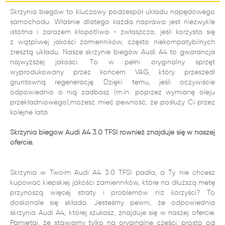
Skrzynia biegów to kluczowy podzespół układu napędowego
samochodu. Właśnie dlatego każda naprawa jest niezwykle
istotna i zarazem kłopotliwa - zwłaszcza, jeśli korzysta się
z wątpliwej jakości zamienników, często niekompatybilnych
zresztą układu. Nasze skrzynie biegów Audi A4 to gwarancja
najwyższej jakości. To w pełni oryginalny sprzęt
wyprodukowany przez koncern VAG, który przeszedł
gruntowną regenerację. Dzięki temu, jeśli oczywiście
odpowiednio o nią zadbasz (m.in. poprzez wymianę oleju
przekładniowego),możesz mieć pewność, że posłuży Ci przez
kolejne lata.
Skrzynia biegów Audi A4 3.0 TFSI również znajduje się w naszej
ofercie.
Skrzynia w Twoim Audi A4 3.0 TFSI padła, a Ty nie chcesz
kupować kiepskiej jakości zamienników, które na dłuższą metę
przynoszą więcej straty i problemów niż korzyści? To
doskonale się składa. Jesteśmy pewni, że odpowiednia
skrzynia Audi A4, której szukasz, znajduje się w naszej ofercie.
Pamiętaj, że stawiamy tylko na oryginalne części, prosto od