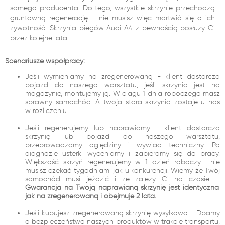
samego producenta. Do tego, wszystkie skrzynie przechodzą
gruntowną regenerację - nie musisz więc martwić się o ich
żywotność. Skrzynia biegów Audi A4 z pewnością posłuży Ci
przez kolejne lata.
Scenariusze współpracy:
Jeśli wymieniamy na zregenerowaną - klient dostarcza
pojazd do naszego warsztatu, jeśli skrzynia jest na
magazynie, montujemy ją. W ciągu 1 dnia roboczego masz
sprawny samochód. A twoja stara skrzynia zostaje u nas
w rozliczeniu.
Jeśli regenerujemy lub naprawiamy - klient dostarcza
skrzynię lub pojazd do naszego warsztatu,
przeprowadzamy oględziny i wywiad techniczny. Po
diagnozie usterki wyceniamy i zabieramy się do pracy.
Większość skrzyń regenerujemy w 1 dzień roboczy, nie
musisz czekać tygodniami jak u konkurencji. Wiemy że Twój
samochód musi jeździć i że zależy Ci na czasie! -
Gwarancja na Twoją naprawianą skrzynię jest identyczna
jak na zregenerowaną i obejmuje 2 lata.
Jeśli kupujesz zregenerowaną skrzynię wysyłkowo - Dbamy
o bezpieczeństwo naszych produktów w trakcie transportu,