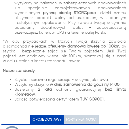
wysyłamy na paletach, w zabezpieczonych opakowaniach
lub specjalnie zaprojektowanych opakowaniach
wypełnionych
płynną pianką STOROpack
, dzięki czemu
otrzymasz produkt wolny od uszkodzeń, w starannym
i estetycznym opakowaniu. Przy zwrocie twojej skrzyni nie
pobieramy dodatkowych opłat - zabezpieczoną
przekazujesz kurierowi UPS na terenie całej Polski.
*W obu przypadkach w których Twoja skrzynia zawiodła
a samochód nie jedzie,
oferujemy darmową lawetę do 100km
, by
szybko i bezpiecznie zająć się Twoim pojazdem. Jeśli Twój
pojazd jest oddalony więcej niż 100km, skontaktuj się z nami
w celu ustalenia kosztu transportu lawetą.
Nasze standardy:
Szybka i sprawna regeneracja - skrzynia jak nowa.
Wysyłamy skrzynie
w dniu zamówienia do godziny 14:00.
Udzielamy
2 lata
ochrony gwarancyjnej
bez limitu
kilometrów.
Jakość potwierdzona certyfikatem
TUV ISO9001.
OPCJE DOSTAWY
FORMY PŁATNOŚCI