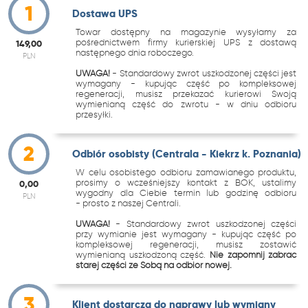
1
Dostawa UPS
Towar dostępny na magazynie wysyłamy za
pośrednictwem firmy kurierskiej UPS z dostawą
149,00
następnego dnia roboczego.
PLN
UWAGA!
- Standardowy zwrot uszkodzonej części jest
wymagany - kupując część po kompleksowej
regeneracji, musisz przekazać kurierowi Swoją
wymienianą część do zwrotu - w dniu odbioru
przesyłki.
2
Odbiór osobisty (Centrala - Kiekrz k. Poznania)
W celu osobistego odbioru zamawianego produktu,
prosimy o wcześniejszy kontakt z BOK, ustalimy
0,00
wygodny dla Ciebie termin lub godzinę odbioru
PLN
- prosto z naszej Centrali.
UWAGA!
- Standardowy zwrot uszkodzonej części
przy wymianie jest wymagany - kupując część po
kompleksowej regeneracji, musisz zostawić
wymienianą uszkodzoną część.
Nie zapomnij zabrać
starej części ze Sobą na odbiór nowej.
3
Klient dostarcza do naprawy lub wymiany