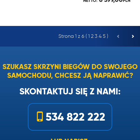
NETTO:
PLN
Strona 1 z 6 (
1
2
3
4
5
)
SZUKASZ SKRZYNI BIEGÓW DO SWOJEGO
SAMOCHODU, CHCESZ JĄ NAPRAWIĆ?
SKONTAKTUJ SIĘ Z NAMI:
534 822 222