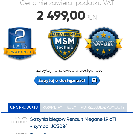
Cena nie zawiera podatku VAT
2 499,00
PLN
Zapytaj handlowca o dostępność!
Zapytaj o dostępność!
OPIS PRODUKTU
PARAMETRY
KODY
POTRZEBUJESZ POMOCY?
NAZWA
Skrzynia biegów Renault Megane 1.9 dTi
PRODUKTU:
- symbol:JC5084
MARKA