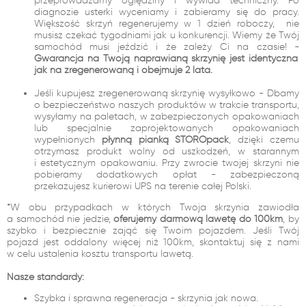
przeprowadzamy oględziny i wywiad techniczny. Po
diagnozie usterki wyceniamy i zabieramy się do pracy.
Większość skrzyń regenerujemy w 1 dzień roboczy, nie
musisz czekać tygodniami jak u konkurencji. Wiemy że Twój
samochód musi jeździć i że zależy Ci na czasie! -
Gwarancja na Twoją naprawianą skrzynię jest identyczna
jak na zregenerowaną i obejmuje 2 lata.
Jeśli kupujesz zregenerowaną skrzynię wysyłkowo - Dbamy
o bezpieczeństwo naszych produktów w trakcie transportu,
wysyłamy na paletach, w zabezpieczonych opakowaniach
lub specjalnie zaprojektowanych opakowaniach
wypełnionych
płynną pianką STOROpack
, dzięki czemu
otrzymasz produkt wolny od uszkodzeń, w starannym
i estetycznym opakowaniu. Przy zwrocie twojej skrzyni nie
pobieramy dodatkowych opłat - zabezpieczoną
przekazujesz kurierowi UPS na terenie całej Polski.
*W obu przypadkach w których Twoja skrzynia zawiodła
a samochód nie jedzie,
oferujemy darmową lawetę do 100km
, by
szybko i bezpiecznie zająć się Twoim pojazdem. Jeśli Twój
pojazd jest oddalony więcej niż 100km, skontaktuj się z nami
w celu ustalenia kosztu transportu lawetą.
Nasze standardy:
Szybka i sprawna regeneracja - skrzynia jak nowa.