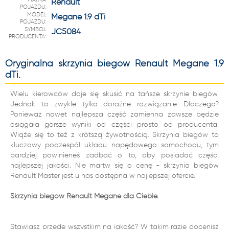
Renault
POJAZDU:
MODEL
Megane 1.9 dTi
POJAZDU:
SYMBOL
JC5084
PRODUCENTA:
Oryginalna skrzynia biegów Renault Megane 1.9
dTi.
Wielu kierowców daje się skusić na tańsze skrzynie biegów.
Jednak to zwykle tylko doraźne rozwiązanie. Dlaczego?
Ponieważ nawet najlepsza część zamienna zawsze będzie
osiągała gorsze wyniki od części prosto od producenta.
Wiąże się to też z krótszą żywotnością. Skrzynia biegów to
kluczowy podzespół układu napędowego samochodu, tym
bardziej powinieneś zadbać o to, aby posiadać części
najlepszej jakości. Nie martw się o cenę - skrzynia biegów
Renault Master jest u nas dostępna w najlepszej ofercie.
Skrzynia biegów Renault Megane dla Ciebie.
Stawiasz przede wszystkim na jakość? W takim razie docenisz