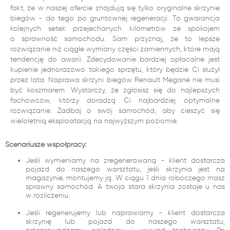
fakt, że w naszej ofercie znajdują się tylko oryginalne skrzynie
biegów - do tego po gruntownej regeneracji. To gwarancja
kolejnych setek przejechanych kilometrów ze spokojem
o sprawność samochodu. Sam przyznaj, że to lepsze
rozwiązanie niż ciągłe wymiany części zamiennych, które mają
tendencję do awarii. Zdecydowanie bardziej opłacalne jest
kupienie jednorazowo takiego sprzętu, który będzie Ci służył
przez lata. Naprawa skrzyni biegów Renault Megane nie musi
być koszmarem. Wystarczy, że zgłosisz się do najlepszych
fachowców, którzy doradzą Ci najbardziej optymalne
rozwiązanie. Zadbaj o swój samochód, aby cieszyć się
wieloletnią eksploatacją na najwyższym poziomie.
Scenariusze współpracy:
Jeśli wymieniamy na zregenerowaną - klient dostarcza
pojazd do naszego warsztatu, jeśli skrzynia jest na
magazynie, montujemy ją. W ciągu 1 dnia roboczego masz
sprawny samochód. A twoja stara skrzynia zostaje u nas
w rozliczeniu.
Jeśli regenerujemy lub naprawiamy - klient dostarcza
skrzynię lub pojazd do naszego warsztatu,