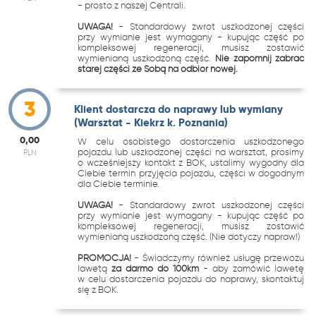
- prosto z naszej Centrali.
UWAGA!
- Standardowy zwrot uszkodzonej części
przy wymianie jest wymagany - kupując część po
kompleksowej regeneracji, musisz zostawić
wymienianą uszkodzoną część.
Nie zapomnij zabrać
starej części ze Sobą na odbiór nowej.
3
Klient dostarcza do naprawy lub wymiany
(Warsztat - Kiekrz k. Poznania)
0,00
W celu osobistego dostarczenia uszkodzonego
pojazdu lub uszkodzonej części na warsztat, prosimy
PLN
o wcześniejszy kontakt z BOK, ustalimy wygodny dla
Ciebie termin przyjęcia pojazdu, części w dogodnym
dla Ciebie terminie.
UWAGA!
- Standardowy zwrot uszkodzonej części
przy wymianie jest wymagany - kupując część po
kompleksowej regeneracji, musisz zostawić
wymienianą uszkodzoną część. (Nie dotyczy napraw!)
PROMOCJA!
- Świadczymy również usługę przewozu
lawetą
za darmo do 100km
- aby zamówić lawetę
w celu dostarczenia pojazdu do naprawy, skontaktuj
się z BOK.