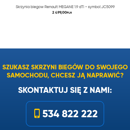
Skrzynia biegów Renault MEGANE 1.9 dTi - symbol:JC5099
2 499,00
PLN
SZUKASZ SKRZYNI BIEGÓW DO SWOJEGO
SAMOCHODU, CHCESZ JĄ NAPRAWIĆ?
SKONTAKTUJ SIĘ Z NAMI:
534 822 222