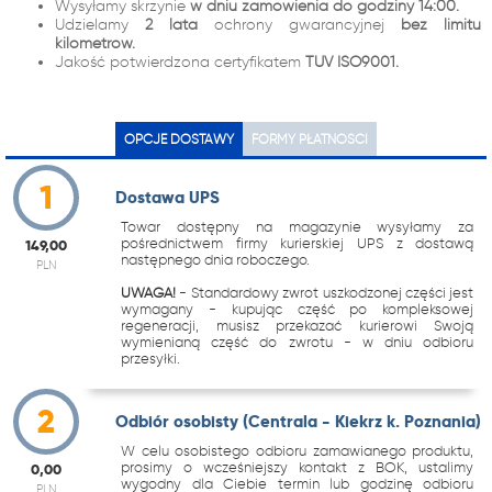
Wysyłamy skrzynie
w dniu zamówienia do godziny 14:00.
Udzielamy
2 lata
ochrony gwarancyjnej
bez limitu
kilometrów.
Jakość potwierdzona certyfikatem
TUV ISO9001.
OPCJE DOSTAWY
FORMY PŁATNOŚCI
1
Dostawa UPS
Towar dostępny na magazynie wysyłamy za
pośrednictwem firmy kurierskiej UPS z dostawą
149,00
następnego dnia roboczego.
PLN
UWAGA!
- Standardowy zwrot uszkodzonej części jest
wymagany - kupując część po kompleksowej
regeneracji, musisz przekazać kurierowi Swoją
wymienianą część do zwrotu - w dniu odbioru
przesyłki.
2
Odbiór osobisty (Centrala - Kiekrz k. Poznania)
W celu osobistego odbioru zamawianego produktu,
prosimy o wcześniejszy kontakt z BOK, ustalimy
0,00
wygodny dla Ciebie termin lub godzinę odbioru
PLN