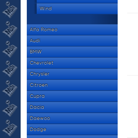
Wind
Alfa Romeo
Audi
BMW
Chevrolet
Chrysler
Citroen
Cupra
Dacia
Daewoo
Dodge