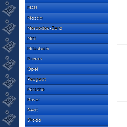
MAN
Mazda
Mercedes-Benz
Mini
Mitsubishi
Nissan
Opel
Peugeot
Porsche
Rover
Seat
Skoda