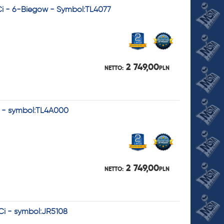
Ci - 6-Biegów - Symbol:TL4077
2 749,00
NETTO:
PLN
i - symbol:TL4A000
2 749,00
NETTO:
PLN
Ci - symbol:JR5108