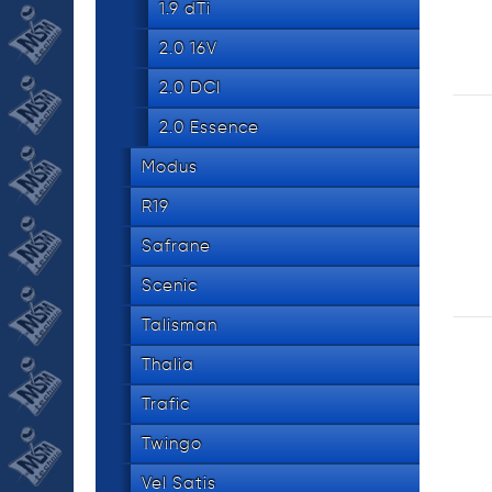
1.9 dTi
2.0 16V
2.0 DCI
2.0 Essence
Modus
R19
Safrane
Scenic
Talisman
Thalia
Trafic
Twingo
Vel Satis