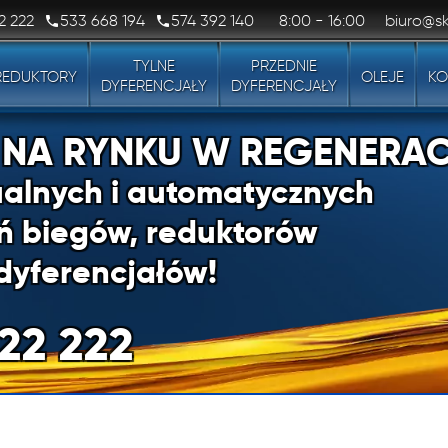
2 222
533 668 194
574 392 140
8:00 - 16:00
biuro@sk
TYLNE
PRZEDNIE
REDUKTORY
OLEJE
KO
DYFERENCJAŁY
DYFERENCJAŁY
1 NA RYNKU W REGENERAC
alnych i automatycznych
ń biegów, reduktorów
dyferencjałów!
22 222
1 NA RYNKU W REGENERAC