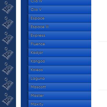
534 8
Clio IV
tel.
Clio V
Espace
Espace III
Express
Fluence
Kadjar
Kangoo
Koleos
Laguna
Mascott
Master
Maxity