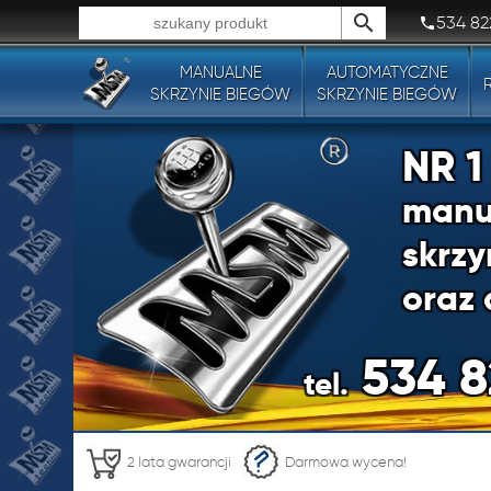
534 82
MANUALNE
AUTOMATYCZNE
Wszystkie typy produktów!
SKRZYNIE BIEGÓW
SKRZYNIE BIEGÓW
NR 
manu
skrzy
oraz 
534 8
tel.
NR 
2 lata gwarancji
Darmowa wycena!