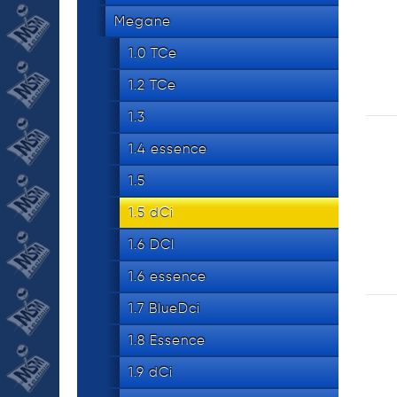
Megane
1.0 TCe
1.2 TCe
1.3
1.4 essence
1.5
1.5 dCi
1.6 DCI
1.6 essence
1.7 BlueDci
1.8 Essence
1.9 dCi