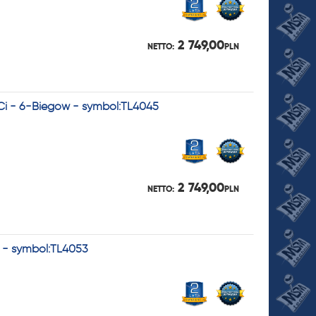
2 749,00
NETTO:
PLN
dCi - 6-Biegów - symbol:TL4045
2 749,00
NETTO:
PLN
 - symbol:TL4053