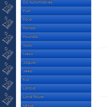
DS Automobiles
Fiat
Ford
Honda
Hyundai
Isuzu
Iveco
Jaguar
Jeep
Kia
Lancia
Land Rover
Lexus