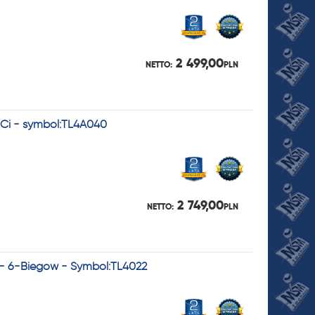
2 499,00
NETTO:
PLN
dCi - symbol:TL4A040
2 749,00
NETTO:
PLN
 - 6-Biegów - Symbol:TL4022