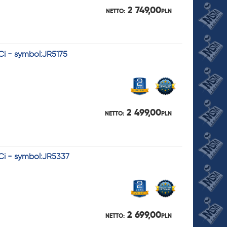
2 749,00
NETTO:
PLN
Ci - symbol:JR5175
2 499,00
NETTO:
PLN
Ci - symbol:JR5337
2 699,00
NETTO:
PLN