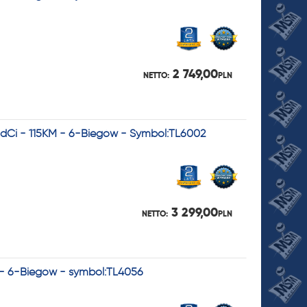
2 749,00
NETTO:
PLN
5 dCi - 115KM - 6-Biegów - Symbol:TL6002
3 299,00
NETTO:
PLN
 - 6-Biegów - symbol:TL4056