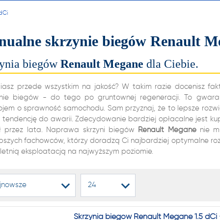
alnych i automatycznych
 dCi
ń biegów, reduktorów
ualne skrzynie biegów Renault M
dyferencjałów!
ynia biegów
Renault
Megane
dla Ciebie.
22 222
iasz przede wszystkim na jakość? W takim razie docenisz fakt,
ynie biegów - do tego po gruntownej regeneracji. To gwaran
ojem o sprawność samochodu. Sam przyznaj, że to lepsze rozwią
 tendencję do awarii. Zdecydowanie bardziej opłacalne jest kup
1 NA RYNKU W REGENERAC
ył przez lata. Naprawa skrzyni biegów
Renault
Megane
nie mu
epszych fachowców, którzy doradzą Ci najbardziej optymalne ro
alnych i automatycznych
oletnią eksploatacją na najwyższym poziomie.
ń biegów, reduktorów
dyferencjałów!
jnowsze
24
Skrzynia biegów Renault Megane 1.5 dCi