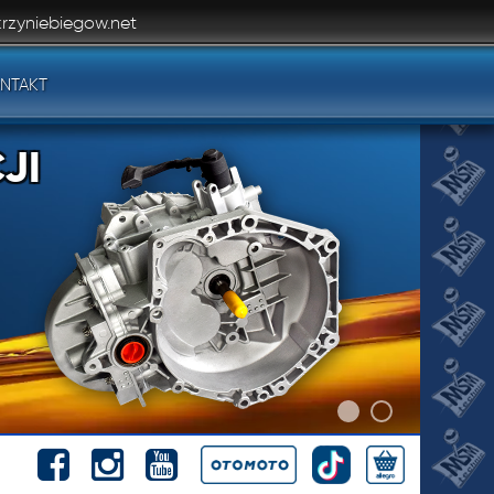
rzyniebiegow.net
NTAKT
JI
JI