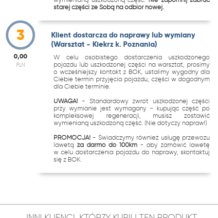
starej części ze Sobą na odbiór nowej.
3
Klient dostarcza do naprawy lub wymiany
(Warsztat - Kiekrz k. Poznania)
0,00
W celu osobistego dostarczenia uszkodzonego
pojazdu lub uszkodzonej części na warsztat, prosimy
PLN
o wcześniejszy kontakt z BOK, ustalimy wygodny dla
Ciebie termin przyjęcia pojazdu, części w dogodnym
dla Ciebie terminie.
UWAGA!
- Standardowy zwrot uszkodzonej części
przy wymianie jest wymagany - kupując część po
kompleksowej regeneracji, musisz zostawić
wymienianą uszkodzoną część. (Nie dotyczy napraw!)
PROMOCJA!
- Świadczymy również usługę przewozu
lawetą
za darmo do 100km
- aby zamówić lawetę
w celu dostarczenia pojazdu do naprawy, skontaktuj
się z BOK.
INNI KLIENCI, KTÓRZY KUPILI TEN PRODUKT