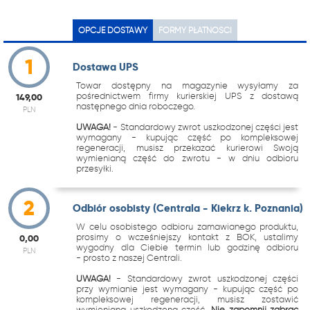
OPCJE DOSTAWY
FORMY PŁATNOŚCI
1
Dostawa UPS
Towar dostępny na magazynie wysyłamy za
pośrednictwem firmy kurierskiej UPS z dostawą
149,00
następnego dnia roboczego.
PLN
UWAGA!
- Standardowy zwrot uszkodzonej części jest
wymagany - kupując część po kompleksowej
regeneracji, musisz przekazać kurierowi Swoją
wymienianą część do zwrotu - w dniu odbioru
przesyłki.
2
Odbiór osobisty (Centrala - Kiekrz k. Poznania)
W celu osobistego odbioru zamawianego produktu,
prosimy o wcześniejszy kontakt z BOK, ustalimy
0,00
wygodny dla Ciebie termin lub godzinę odbioru
PLN
- prosto z naszej Centrali.
UWAGA!
- Standardowy zwrot uszkodzonej części
przy wymianie jest wymagany - kupując część po
kompleksowej regeneracji, musisz zostawić
wymienianą uszkodzoną część.
Nie zapomnij zabrać