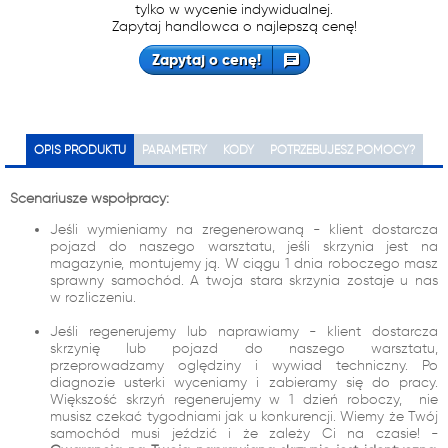
tylko w wycenie indywidualnej.
Zapytaj handlowca o najlepszą cenę!
Zapytaj o cenę!
OPIS PRODUKTU
PARAMETRY
KODY
POTRZEBUJESZ POMOCY?
Scenariusze współpracy:
Jeśli wymieniamy na zregenerowaną - klient dostarcza
pojazd do naszego warsztatu, jeśli skrzynia jest na
magazynie, montujemy ją. W ciągu 1 dnia roboczego masz
sprawny samochód. A twoja stara skrzynia zostaje u nas
w rozliczeniu.
Jeśli regenerujemy lub naprawiamy - klient dostarcza
skrzynię lub pojazd do naszego warsztatu,
przeprowadzamy oględziny i wywiad techniczny. Po
diagnozie usterki wyceniamy i zabieramy się do pracy.
Większość skrzyń regenerujemy w 1 dzień roboczy, nie
musisz czekać tygodniami jak u konkurencji. Wiemy że Twój
samochód musi jeździć i że zależy Ci na czasie! -