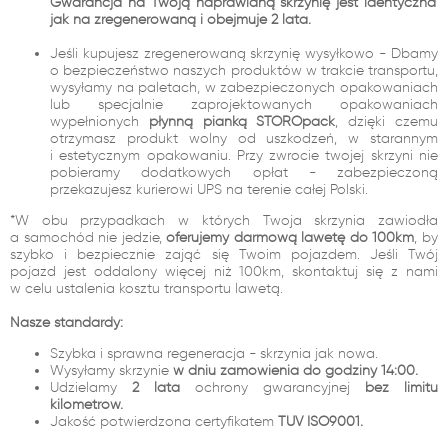
Gwarancja na Twoją naprawianą skrzynię jest identyczna
jak na zregenerowaną i obejmuje 2 lata.
Jeśli kupujesz zregenerowaną skrzynię wysyłkowo - Dbamy
o bezpieczeństwo naszych produktów w trakcie transportu,
wysyłamy na paletach, w zabezpieczonych opakowaniach
lub specjalnie zaprojektowanych opakowaniach
wypełnionych
płynną pianką STOROpack
, dzięki czemu
otrzymasz produkt wolny od uszkodzeń, w starannym
i estetycznym opakowaniu. Przy zwrocie twojej skrzyni nie
pobieramy dodatkowych opłat - zabezpieczoną
przekazujesz kurierowi UPS na terenie całej Polski.
*W obu przypadkach w których Twoja skrzynia zawiodła
a samochód nie jedzie,
oferujemy darmową lawetę do 100km
, by
szybko i bezpiecznie zająć się Twoim pojazdem. Jeśli Twój
pojazd jest oddalony więcej niż 100km, skontaktuj się z nami
w celu ustalenia kosztu transportu lawetą.
Nasze standardy:
Szybka i sprawna regeneracja - skrzynia jak nowa.
Wysyłamy skrzynie
w dniu zamówienia do godziny 14:00.
Udzielamy
2 lata
ochrony gwarancyjnej
bez limitu
kilometrów.
Jakość potwierdzona certyfikatem
TUV ISO9001.