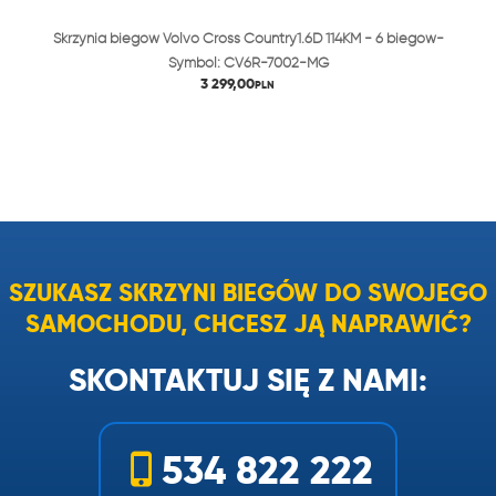
Skrzynia biegów Volvo Cross Country1.6D 114KM - 6 biegów-
Symbol: CV6R-7002-MG
3 299,00
PLN
SZUKASZ SKRZYNI BIEGÓW DO SWOJEGO
SAMOCHODU, CHCESZ JĄ NAPRAWIĆ?
SKONTAKTUJ SIĘ Z NAMI:
534 822 222