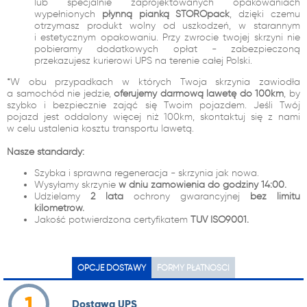
lub specjalnie zaprojektowanych opakowaniach
wypełnionych
płynną pianką STOROpack
, dzięki czemu
otrzymasz produkt wolny od uszkodzeń, w starannym
i estetycznym opakowaniu. Przy zwrocie twojej skrzyni nie
pobieramy dodatkowych opłat - zabezpieczoną
przekazujesz kurierowi UPS na terenie całej Polski.
*W obu przypadkach w których Twoja skrzynia zawiodła
a samochód nie jedzie,
oferujemy darmową lawetę do 100km
, by
szybko i bezpiecznie zająć się Twoim pojazdem. Jeśli Twój
pojazd jest oddalony więcej niż 100km, skontaktuj się z nami
w celu ustalenia kosztu transportu lawetą.
Nasze standardy:
Szybka i sprawna regeneracja - skrzynia jak nowa.
Wysyłamy skrzynie
w dniu zamówienia do godziny 14:00.
Udzielamy
2 lata
ochrony gwarancyjnej
bez limitu
kilometrów.
Jakość potwierdzona certyfikatem
TUV ISO9001.
OPCJE DOSTAWY
FORMY PŁATNOŚCI
1
Dostawa UPS