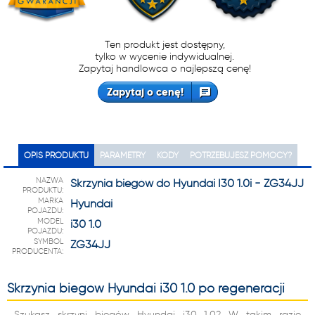
Ten produkt jest dostępny,
tylko w wycenie indywidualnej.
Zapytaj handlowca o najlepszą cenę!
Zapytaj o cenę!
OPIS PRODUKTU
PARAMETRY
KODY
POTRZEBUJESZ POMOCY?
NAZWA
Skrzynia biegów do Hyundai I30 1.0i - ZG34JJ
PRODUKTU:
MARKA
Hyundai
POJAZDU:
MODEL
i30 1.0
POJAZDU:
SYMBOL
ZG34JJ
PRODUCENTA:
Skrzynia biegów Hyundai i30 1.0 po regeneracji
Szukasz skrzyni biegów Hyundai i30 1.0? W takim razie