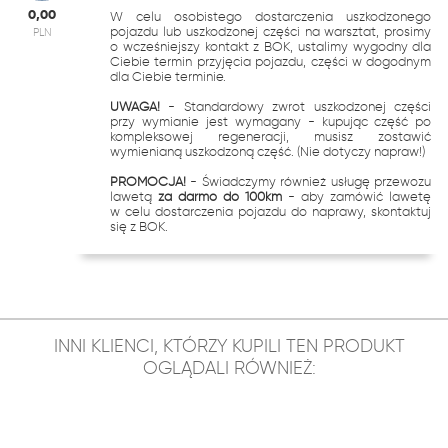
0,00
W celu osobistego dostarczenia uszkodzonego
pojazdu lub uszkodzonej części na warsztat, prosimy
PLN
o wcześniejszy kontakt z BOK, ustalimy wygodny dla
Ciebie termin przyjęcia pojazdu, części w dogodnym
dla Ciebie terminie.
UWAGA!
- Standardowy zwrot uszkodzonej części
przy wymianie jest wymagany - kupując część po
kompleksowej regeneracji, musisz zostawić
wymienianą uszkodzoną część. (Nie dotyczy napraw!)
PROMOCJA!
- Świadczymy również usługę przewozu
lawetą
za darmo do 100km
- aby zamówić lawetę
w celu dostarczenia pojazdu do naprawy, skontaktuj
się z BOK.
INNI KLIENCI, KTÓRZY KUPILI TEN PRODUKT
OGLĄDALI RÓWNIEŻ: