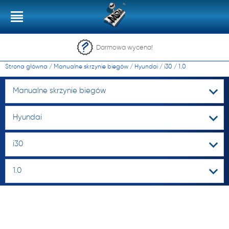
Darmowa wycena!
Strona główna
/
Manualne skrzynie biegów
/
Hyundai
/
i30
/
1.0
Manualne skrzynie biegów
Hyundai
i30
1.0