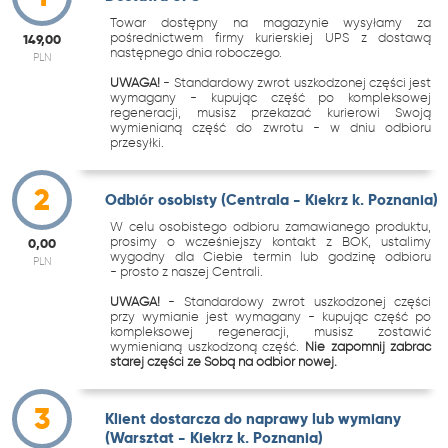
Towar dostępny na magazynie wysyłamy za
pośrednictwem firmy kurierskiej UPS z dostawą
149,00
następnego dnia roboczego.
PLN
UWAGA!
- Standardowy zwrot uszkodzonej części jest
wymagany - kupując część po kompleksowej
regeneracji, musisz przekazać kurierowi Swoją
wymienianą część do zwrotu - w dniu odbioru
przesyłki.
2
Odbiór osobisty (Centrala - Kiekrz k. Poznania)
W celu osobistego odbioru zamawianego produktu,
prosimy o wcześniejszy kontakt z BOK, ustalimy
0,00
wygodny dla Ciebie termin lub godzinę odbioru
PLN
- prosto z naszej Centrali.
UWAGA!
- Standardowy zwrot uszkodzonej części
przy wymianie jest wymagany - kupując część po
kompleksowej regeneracji, musisz zostawić
wymienianą uszkodzoną część.
Nie zapomnij zabrać
starej części ze Sobą na odbiór nowej.
3
Klient dostarcza do naprawy lub wymiany
(Warsztat - Kiekrz k. Poznania)