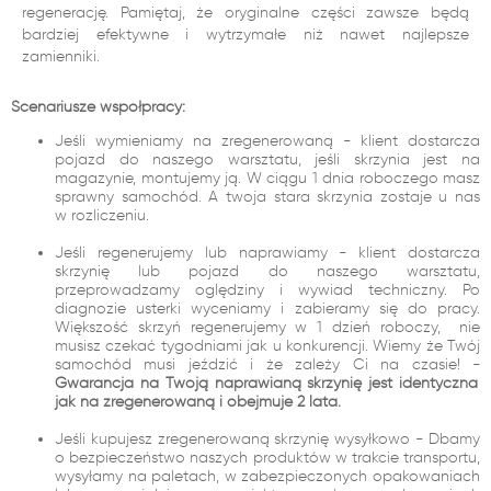
regenerację. Pamiętaj, że oryginalne części zawsze będą
bardziej efektywne i wytrzymałe niż nawet najlepsze
zamienniki.
Scenariusze współpracy:
Jeśli wymieniamy na zregenerowaną - klient dostarcza
pojazd do naszego warsztatu, jeśli skrzynia jest na
magazynie, montujemy ją. W ciągu 1 dnia roboczego masz
sprawny samochód. A twoja stara skrzynia zostaje u nas
w rozliczeniu.
Jeśli regenerujemy lub naprawiamy - klient dostarcza
skrzynię lub pojazd do naszego warsztatu,
przeprowadzamy oględziny i wywiad techniczny. Po
diagnozie usterki wyceniamy i zabieramy się do pracy.
Większość skrzyń regenerujemy w 1 dzień roboczy, nie
musisz czekać tygodniami jak u konkurencji. Wiemy że Twój
samochód musi jeździć i że zależy Ci na czasie! -
Gwarancja na Twoją naprawianą skrzynię jest identyczna
jak na zregenerowaną i obejmuje 2 lata.
Jeśli kupujesz zregenerowaną skrzynię wysyłkowo - Dbamy
o bezpieczeństwo naszych produktów w trakcie transportu,
wysyłamy na paletach, w zabezpieczonych opakowaniach