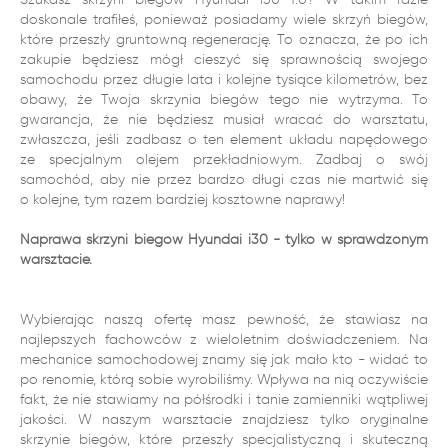
doskonale trafiłeś, ponieważ posiadamy wiele skrzyń biegów,
które przeszły gruntowną regenerację. To oznacza, że po ich
zakupie będziesz mógł cieszyć się sprawnością swojego
samochodu przez długie lata i kolejne tysiące kilometrów, bez
obawy, że Twoja skrzynia biegów tego nie wytrzyma. To
gwarancja, że nie będziesz musiał wracać do warsztatu,
zwłaszcza, jeśli zadbasz o ten element układu napędowego
ze specjalnym olejem przekładniowym. Zadbaj o swój
samochód, aby nie przez bardzo długi czas nie martwić się
o kolejne, tym razem bardziej kosztowne naprawy!
Naprawa skrzyni biegów Hyundai i30 - tylko w sprawdzonym
warsztacie.
Wybierając naszą ofertę masz pewność, że stawiasz na
najlepszych fachowców z wieloletnim doświadczeniem. Na
mechanice samochodowej znamy się jak mało kto - widać to
po renomie, którą sobie wyrobiliśmy. Wpływa na nią oczywiście
fakt, że nie stawiamy na półśrodki i tanie zamienniki wątpliwej
jakości. W naszym warsztacie znajdziesz tylko oryginalne
skrzynie biegów, które przeszły specjalistyczną i skuteczną