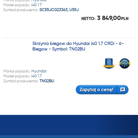
Model pojazdu:
i40 1.7
Symbol producenta:
SC55JC023363, U55J
3 849,00
NETTO:
PLN
Skrzynia biegów do Hyundai i40 1.7 CRDi - 6-
Biegów - Symbol: TN02BU
Marka pojazdu:
Hyundai
Model pojazdu:
i40 1.7
Symbol producenta:
TN02BU
Zapytaj o cenę!