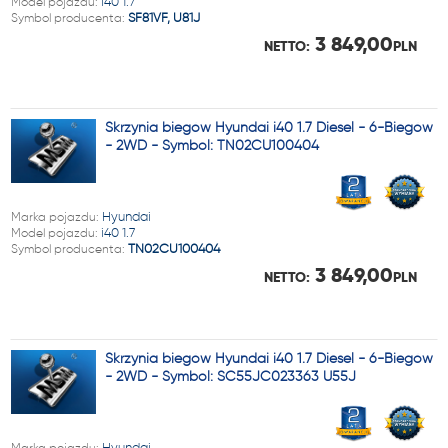
Model pojazdu:
i40 1.7
Symbol producenta:
SF81VF, U81J
3 849,00
NETTO:
PLN
Skrzynia biegów Hyundai i40 1.7 Diesel - 6-Biegów
- 2WD - Symbol: TN02CU100404
Marka pojazdu:
Hyundai
Model pojazdu:
i40 1.7
Symbol producenta:
TN02CU100404
3 849,00
NETTO:
PLN
Skrzynia biegów Hyundai i40 1.7 Diesel - 6-Biegów
- 2WD - Symbol: SC55JC023363 U55J
Marka pojazdu:
Hyundai