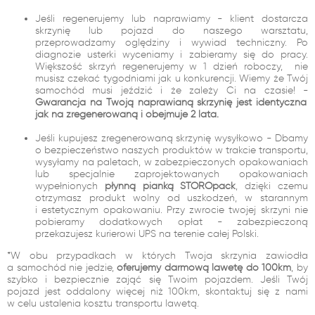
Jeśli regenerujemy lub naprawiamy - klient dostarcza
skrzynię lub pojazd do naszego warsztatu,
przeprowadzamy oględziny i wywiad techniczny. Po
diagnozie usterki wyceniamy i zabieramy się do pracy.
Większość skrzyń regenerujemy w 1 dzień roboczy, nie
musisz czekać tygodniami jak u konkurencji. Wiemy że Twój
samochód musi jeździć i że zależy Ci na czasie! -
Gwarancja na Twoją naprawianą skrzynię jest identyczna
jak na zregenerowaną i obejmuje 2 lata.
Jeśli kupujesz zregenerowaną skrzynię wysyłkowo - Dbamy
o bezpieczeństwo naszych produktów w trakcie transportu,
wysyłamy na paletach, w zabezpieczonych opakowaniach
lub specjalnie zaprojektowanych opakowaniach
wypełnionych
płynną pianką STOROpack
, dzięki czemu
otrzymasz produkt wolny od uszkodzeń, w starannym
i estetycznym opakowaniu. Przy zwrocie twojej skrzyni nie
pobieramy dodatkowych opłat - zabezpieczoną
przekazujesz kurierowi UPS na terenie całej Polski.
*W obu przypadkach w których Twoja skrzynia zawiodła
a samochód nie jedzie,
oferujemy darmową lawetę do 100km
, by
szybko i bezpiecznie zająć się Twoim pojazdem. Jeśli Twój
pojazd jest oddalony więcej niż 100km, skontaktuj się z nami
w celu ustalenia kosztu transportu lawetą.