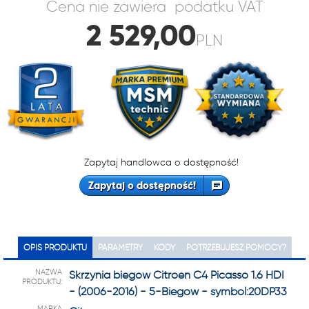
Cena nie zawiera podatku VAT
2 529,00
PLN
Zapytaj handlowca o dostępność!
Zapytaj o dostępność!
OPIS PRODUKTU
PARAMETRY
KODY
POTRZEBUJESZ POMOCY?
NAZWA
Skrzynia biegów Citroen C4 Picasso 1.6 HDI
PRODUKTU:
- (2006-2016) - 5-Biegów - symbol:20DP33
MARKA