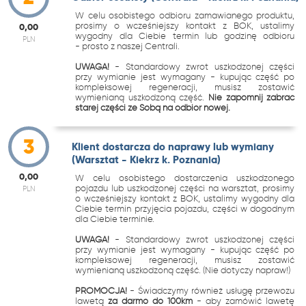
W celu osobistego odbioru zamawianego produktu,
prosimy o wcześniejszy kontakt z BOK, ustalimy
0,00
wygodny dla Ciebie termin lub godzinę odbioru
PLN
- prosto z naszej Centrali.
UWAGA!
- Standardowy zwrot uszkodzonej części
przy wymianie jest wymagany - kupując część po
kompleksowej regeneracji, musisz zostawić
wymienianą uszkodzoną część.
Nie zapomnij zabrać
starej części ze Sobą na odbiór nowej.
3
Klient dostarcza do naprawy lub wymiany
(Warsztat - Kiekrz k. Poznania)
0,00
W celu osobistego dostarczenia uszkodzonego
pojazdu lub uszkodzonej części na warsztat, prosimy
PLN
o wcześniejszy kontakt z BOK, ustalimy wygodny dla
Ciebie termin przyjęcia pojazdu, części w dogodnym
dla Ciebie terminie.
UWAGA!
- Standardowy zwrot uszkodzonej części
przy wymianie jest wymagany - kupując część po
kompleksowej regeneracji, musisz zostawić
wymienianą uszkodzoną część. (Nie dotyczy napraw!)
PROMOCJA!
- Świadczymy również usługę przewozu
lawetą
za darmo do 100km
- aby zamówić lawetę