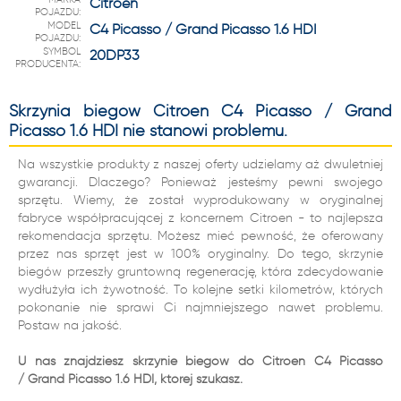
Citroen
POJAZDU:
MODEL
C4 Picasso / Grand Picasso 1.6 HDI
POJAZDU:
SYMBOL
20DP33
PRODUCENTA:
Skrzynia biegów Citroen C4 Picasso / Grand
Picasso 1.6 HDI nie stanowi problemu.
Na wszystkie produkty z naszej oferty udzielamy aż dwuletniej
gwarancji. Dlaczego? Ponieważ jesteśmy pewni swojego
sprzętu. Wiemy, że został wyprodukowany w oryginalnej
fabryce współpracującej z koncernem Citroen - to najlepsza
rekomendacja sprzętu. Możesz mieć pewność, że oferowany
przez nas sprzęt jest w 100% oryginalny. Do tego, skrzynie
biegów przeszły gruntowną regenerację, która zdecydowanie
wydłużyła ich żywotność. To kolejne setki kilometrów, których
pokonanie nie sprawi Ci najmniejszego nawet problemu.
Postaw na jakość.
U nas znajdziesz skrzynie biegów do Citroen C4 Picasso
/ Grand Picasso 1.6 HDI, której szukasz.