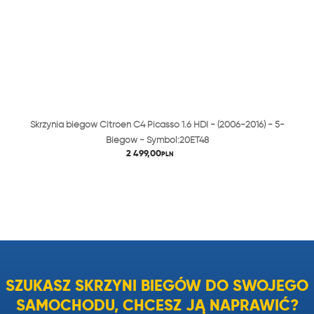
Skrzynia biegów Citroen C4 Picasso 1.6 HDI - (2006-2016) - 5-
Biegów - Symbol:20ET48
2 499,00
PLN
SZUKASZ SKRZYNI BIEGÓW DO SWOJEGO
SAMOCHODU, CHCESZ JĄ NAPRAWIĆ?