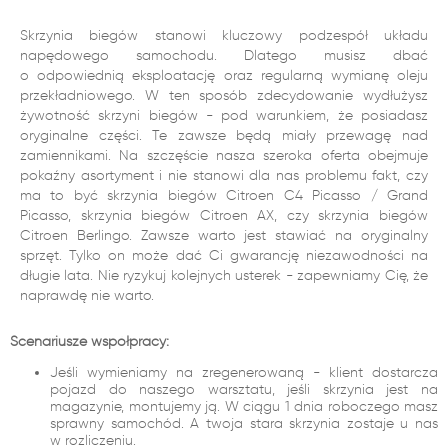
Skrzynia biegów stanowi kluczowy podzespół układu
napędowego samochodu. Dlatego musisz dbać
o odpowiednią eksploatację oraz regularną wymianę oleju
przekładniowego. W ten sposób zdecydowanie wydłużysz
żywotność skrzyni biegów - pod warunkiem, że posiadasz
oryginalne części. Te zawsze będą miały przewagę nad
zamiennikami. Na szczęście nasza szeroka oferta obejmuje
pokaźny asortyment i nie stanowi dla nas problemu fakt, czy
ma to być skrzynia biegów Citroen C4 Picasso / Grand
Picasso, skrzynia biegów Citroen AX, czy skrzynia biegów
Citroen Berlingo. Zawsze warto jest stawiać na oryginalny
sprzęt. Tylko on może dać Ci gwarancję niezawodności na
długie lata. Nie ryzykuj kolejnych usterek - zapewniamy Cię, że
naprawdę nie warto.
Scenariusze współpracy:
Jeśli wymieniamy na zregenerowaną - klient dostarcza
pojazd do naszego warsztatu, jeśli skrzynia jest na
magazynie, montujemy ją. W ciągu 1 dnia roboczego masz
sprawny samochód. A twoja stara skrzynia zostaje u nas
w rozliczeniu.