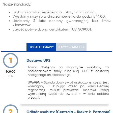
Nasze standardy:
Szybka i sprawna regeneracja - skrzynia jak nowa.
Wysyłamy skrzynie
w dniu zamówienia do godziny 14:00.
Udzielamy
2 lata
ochrony gwarancyjnej
bez limitu
kilometrów.
Jakość potwierdzona certyfikatem
TUV ISO9001.
OPCJE DOSTAWY
FORMY PŁATNOŚCI
1
Dostawa UPS
Towar dostępny na magazynie wysyłamy za
pośrednictwem firmy kurierskiej UPS z dostawą
149,00
następnego dnia roboczego.
PLN
UWAGA!
- Standardowy zwrot uszkodzonej części jest
wymagany - kupując część po kompleksowej
regeneracji, musisz przekazać kurierowi Swoją
wymienianą część do zwrotu - w dniu odbioru
przesyłki.
2
Odbiór osobisty (Centrala - Kiekrz k. Poznania)