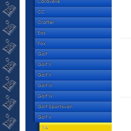
534 8
Caravelle
tel.
CC
Crafter
Eos
Fox
Golf
Golf II
Golf II
Golf III
Golf IV
Golf Sportsvan
Golf V
1.4