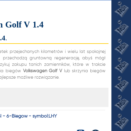
 Golf V 1.4
.4
.
k przejechanych kilometrów i wielu lat spokojnej
ów przechodzą gruntowną regenerację, abyś mógł
yzykuj zakupu tanich zamienników, które w trakcie
ynia biegów
Volkswagen
Golf V
lub skrzynia biegów
JI
ajlepsze możliwe rozwiązanie.
SI - 6-Biegów - symbol:LHY