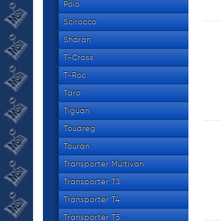
Polo
Scirocco
Sharan
T-Cross
T-Roc
Taro
Tiguan
Touareg
Touran
Transporter Multivan
Transporter T3
Transporter T4
Transporter T5