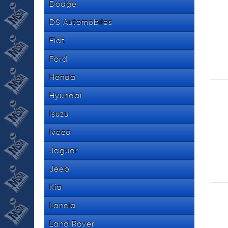
Dodge
DS Automobiles
Fiat
Ford
Honda
Hyundai
Isuzu
Iveco
Jaguar
Jeep
Kia
Lancia
Land Rover