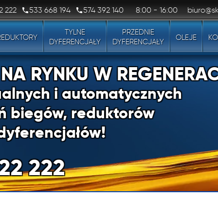
2 222
533 668 194
574 392 140
8:00 - 16:00
biuro@sk
TYLNE
PRZEDNIE
REDUKTORY
OLEJE
KO
DYFERENCJAŁY
DYFERENCJAŁY
1 NA RYNKU W REGENERAC
alnych i automatycznych
ń biegów, reduktorów
dyferencjałów!
22 222
1 NA RYNKU W REGENERAC