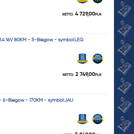
4 729,00
NETTO:
PLN
1.4 16V 80KM - 5-Biegów - symbol:LEG
2 749,00
NETTO:
PLN
I - 6-Biegów - 170KM - symbol:JAU