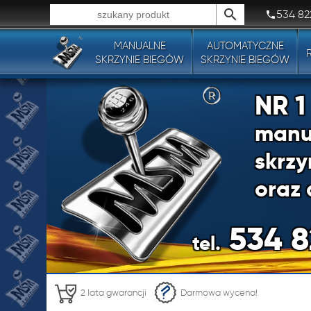
534 82
MANUALNE
AUTOMATYCZNE
Wszystkie typy produktów!
SKRZYNIE BIEGÓW
SKRZYNIE BIEGÓW
NR 
manu
skrzy
oraz 
534 8
tel.
NR 
2 lata gwarancji
Darmowa wycena!