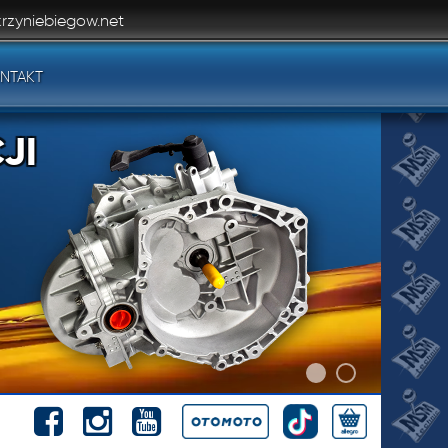
rzyniebiegow.net
NTAKT
JI
JI