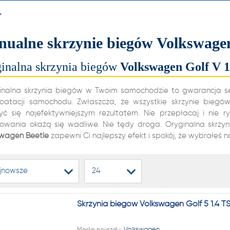
alnych i automatycznych
4
ń biegów, reduktorów
ualne skrzynie biegów Volkswagen
dyferencjałów!
inalna skrzynia biegów
Volkswagen
Golf V
1
22 222
inalna skrzynia biegów w Twoim samochodzie to gwarancja sete
loatacji samochodu. Zwłaszcza, że wszystkie skrzynie bieg
zyć się najefektywniejszym rezultatem. Nie przepłacaj i nie r
kowania okażą się wadliwe. Nie tędy droga. Oryginalna skrz
1 NA RYNKU W REGENERAC
swagen
Beetle
zapewni Ci najlepszy efekt i spokój, że wybrałeś n
alnych i automatycznych
jnowsze
24
ń biegów, reduktorów
dyferencjałów!
Skrzynia biegów Volkswagen Golf 5 1.4 T
Marka pojazdu:
Volkswagen