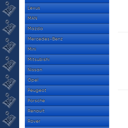
Lexus
MAN
Mazda
Mercedes-Benz
Mini
Mitsubishi
Nissan
Opel
Peugeot
Porsche
Renault
Rover