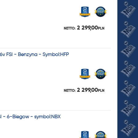
2 299,00
NETTO:
PLN
16v FSI - Benzyna - Symbol:HFP
2 299,00
NETTO:
PLN
SI - 6-Biegów - symbol:NBX