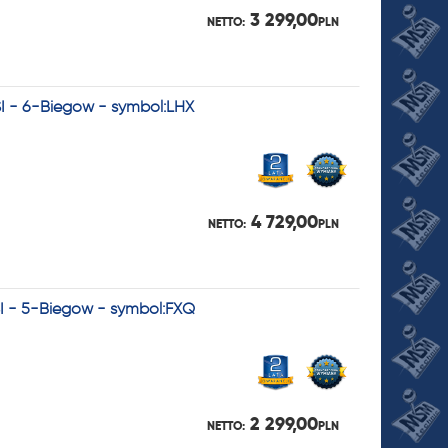
3 299,00
NETTO:
PLN
SI - 6-Biegów - symbol:LHX
4 729,00
NETTO:
PLN
SI - 5-Biegów - symbol:FXQ
2 299,00
NETTO:
PLN