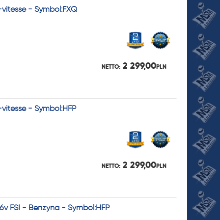
5-vitesse - Symbol:FXQ
2 299,00
NETTO:
PLN
-vitesse - Symbol:HFP
2 299,00
NETTO:
PLN
16v FSI - Benzyna - Symbol:HFP