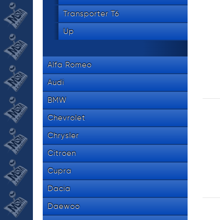
Transporter T6
Up
Alfa Romeo
Audi
BMW
Chevrolet
Chrysler
Citroen
Cupra
Dacia
Daewoo