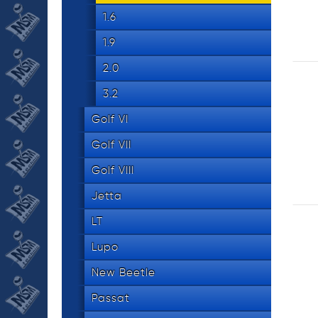
1.6
1.9
2.0
3.2
Golf VI
Golf VII
Golf VIII
Jetta
LT
Lupo
New Beetle
Passat