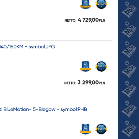
4 729,00
NETTO:
PLN
I 140/150KM - symbol:JYG
3 299,00
NETTO:
PLN
TDi BlueMotion- 5-Biegów - symbol:PHB