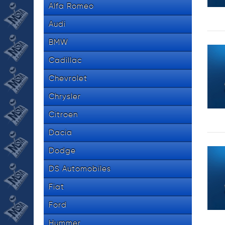
Alfa Romeo
Audi
BMW
Cadillac
Chevrolet
Chrysler
Citroen
Dacia
Dodge
DS Automobiles
Fiat
Ford
Hummer