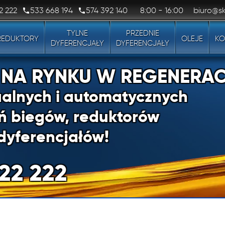
2 222
533 668 194
574 392 140
8:00 - 16:00
biuro@sk
TYLNE
PRZEDNIE
REDUKTORY
OLEJE
KO
DYFERENCJAŁY
DYFERENCJAŁY
1 NA RYNKU W REGENERAC
alnych i automatycznych
ń biegów, reduktorów
dyferencjałów!
22 222
1 NA RYNKU W REGENERAC