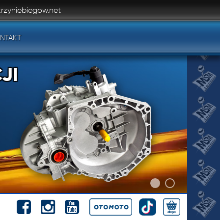
rzyniebiegow.net
NTAKT
JI
JI