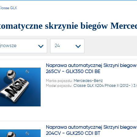
alnych i automatycznych
Classe GLK
ń biegów, reduktorów
omatyczne skrzynie biegów Merce
dyferencjałów!
jnowsze
24
22 222
Naprawa automatycznej Skrzyni biegów M
265CV - GLK350 CDI BE
1 NA RYNKU W REGENERAC
Marka pojazdu:
Mercedes-Benz
Model pojazdu:
Classe GLK X204 Phase II (2012- ) 3
alnych i automatycznych
ń biegów, reduktorów
dyferencjałów!
Naprawa automatycznej Skrzyni biegów M
204CV - GLK250 CDI BT