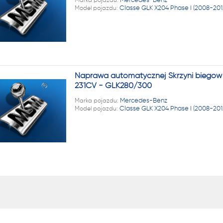
Model pojazdu:
Classe GLK X204 Phase I (2008-201
Naprawa automatycznej Skrzyni biegów 
231CV - GLK280/300
Marka pojazdu:
Mercedes-Benz
Model pojazdu:
Classe GLK X204 Phase I (2008-201