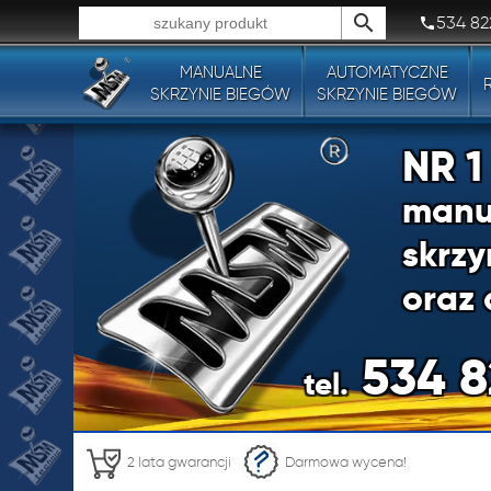
534 82
MANUALNE
AUTOMATYCZNE
Wszystkie typy produktów!
SKRZYNIE BIEGÓW
SKRZYNIE BIEGÓW
NR 
manu
skrzy
oraz 
534 8
tel.
NR 
2 lata gwarancji
Darmowa wycena!