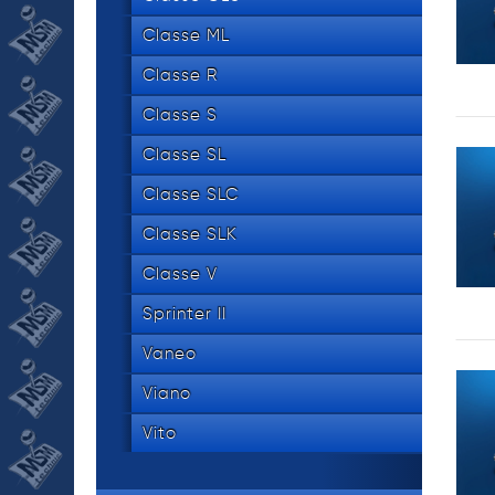
Classe ML
Classe R
Classe S
Classe SL
Classe SLC
Classe SLK
Classe V
Sprinter II
Vaneo
Viano
Vito