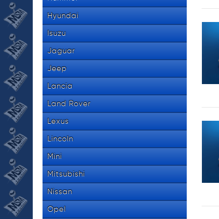
Hyundai
Isuzu
Jaguar
Jeep
Lancia
Land Rover
Lexus
Lincoln
Mini
Mitsubishi
Nissan
Opel