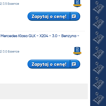
2) 3.5 Essence
Zapytaj o cenę!
Mercedes Klasa GLK - X204 - 3.0 - Benzyna -
2) 3.0 Essence
Zapytaj o cenę!