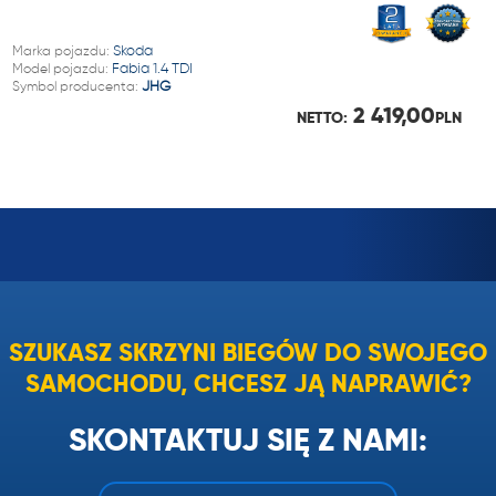
Marka pojazdu:
Skoda
Model pojazdu:
Fabia 1.4 TDI
Symbol producenta:
JHG
2 419,00
NETTO:
PLN
SZUKASZ SKRZYNI BIEGÓW DO SWOJEGO
SAMOCHODU, CHCESZ JĄ NAPRAWIĆ?
SKONTAKTUJ SIĘ Z NAMI: