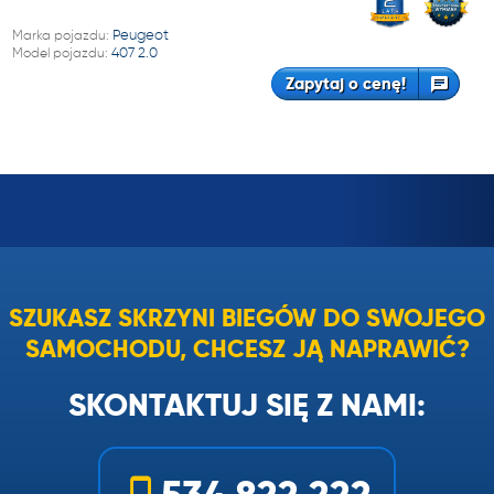
Marka pojazdu:
Peugeot
Model pojazdu:
407 2.0
Zapytaj o cenę!
SZUKASZ SKRZYNI BIEGÓW DO SWOJEGO
SAMOCHODU, CHCESZ JĄ NAPRAWIĆ?
SKONTAKTUJ SIĘ Z NAMI: