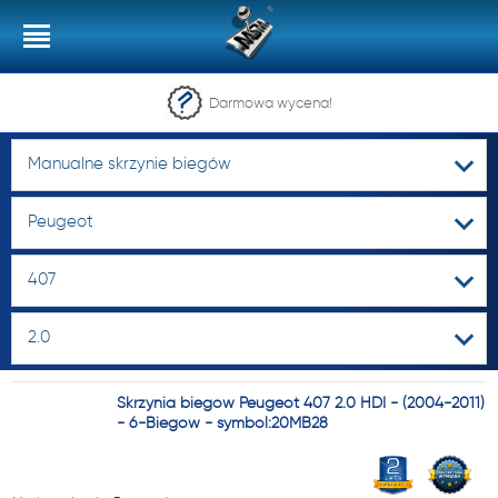
Darmowa wycena!
Manualne skrzynie biegów
Peugeot
407
2.0
Skrzynia biegów Peugeot 407 2.0 HDI - (2004-2011)
- 6-Biegów - symbol:20MB28